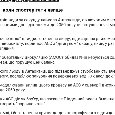
– коли спостерігати явище
етрів води за секунду навколо Антарктиди, є ключовим еле
о з новими дослідженнями, до 2050 року ця потужна течія м
рочне коло” швидкого танення льоду, підвищення рівня мор
ніверситету, порівнює ACC з “двигуном” океану, який, у ра
пління.
 обертальну циркуляцію (AMOC): обидві течії керуються х
еан, що порушує цей баланс.
кого льоду в Антарктиці, що підтверджує стурбованість вч
чергу, послаблює занурення поверхневих вод і, як наслідок,
оделювали вплив цього процесу на ACC у сценарії високих
до 2050 року.
и ACC діє як бар’єр, що захищає Південний океан. Зменшен
створить “порочне коло”.
емлі, і його танення призведе до катастрофічного підвище