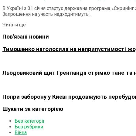
В Україні з 31 січня стартує державна програма «Скринін
Запрошення на участь надходитимуть...
Details
Читати ще
Пов'язані новини
Тимошенко наголосила на неприпустимості жод
Льодовиковий щит Гренландії стрімко тане та
Попри заборону у Києві продовжують перебудов
Шукати за категорією
Без категорії
Без рубрики
Війна