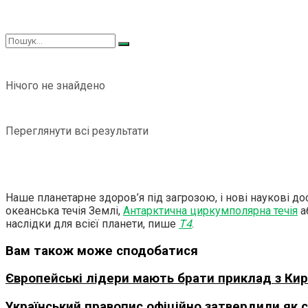
Нічого не знайдено
Переглянути всі результати
Наше планетарне здоров’я під загрозою, і нові наукові д
океанська течія Землі,
Антарктична циркумполярна течія
а
наслідки для всієї планети, пише
T4
.
Вам також може сподобатися
Європейські лідери мають брати приклад з Кир
Український правопис офіційно затвердили як