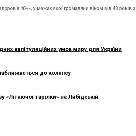
г здоровʼя 40+», у межах якої громадяни віком від 40 рокі
них капітуляційних умов миру для України
 наближається до колапсу
у «Літаючої тарілки» на Либідській