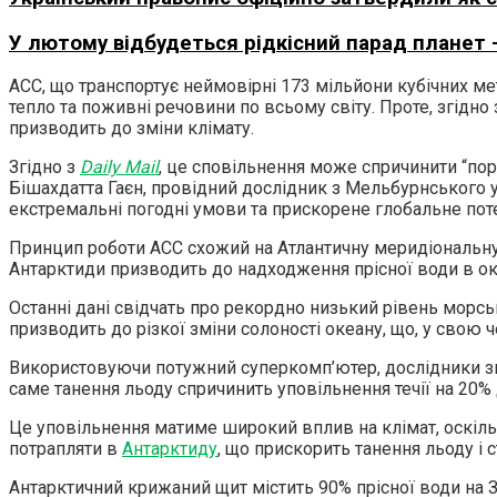
У лютому відбудеться рідкісний парад планет 
ACC, що транспортує неймовірні 173 мільйони кубічних м
тепло та поживні речовини по всьому світу. Проте, згідн
призводить до зміни клімату.
Згідно з
Daily Mail
, це сповільнення може спричинити “по
Бішахдатта Гаєн, провідний дослідник з Мельбурнського у
екстремальні погодні умови та прискорене глобальне поте
Принцип роботи ACC схожий на Атлантичну меридіональну
Антарктиди призводить до надходження прісної води в ок
Останні дані свідчать про рекордно низький рівень морсь
призводить до різкої зміни солоності океану, що, у свою 
Використовуючи потужний суперкомп’ютер, дослідники зм
саме танення льоду спричинить уповільнення течії на 20% 
Це уповільнення матиме широкий вплив на клімат, оскільк
потрапляти в
Антарктиду
, що прискорить танення льоду і 
Антарктичний крижаний щит містить 90% прісної води на З