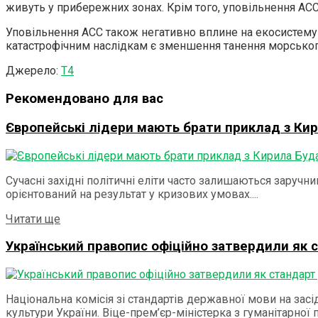
живуть у прибережних зонах. Крім того, уповільнення AC
Уповільнення ACC також негативно вплине на екосистему
катастрофічним наслідкам є зменшення танення морськог
Джерело:
Т4
Рекомендовано для вас
Європейські лідери мають брати приклад з Кир
Сучасні західні політичні еліти часто залишаються заручни
орієнтований на результат у кризових умовах....
Details
Читати ще
Український правопис офіційно затвердили як
Національна комісія зі стандартів державної мови на зас
культури України. Віце-прем’єр-міністерка з гуманітарної