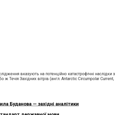
ослідження вказують на потенційно катастрофічні наслідки 
бо ж Течія Західних вітрів (англ. Antarctic Circumpolar Curr
ила Буданова — західні аналітики
 стандарт державної мови