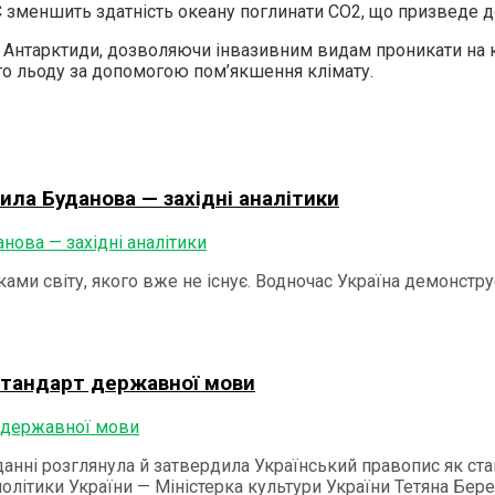
C зменшить здатність океану поглинати CO2, що призведе 
 Антарктиди, дозволяючи інвазивним видам проникати на 
о льоду за допомогою пом’якшення клімату.
ила Буданова — західні аналітики
ками світу, якого вже не існує. Водночас Україна демонстру
 стандарт державної мови
іданні розглянула й затвердила Український правопис як ст
 політики України — Міністерка культури України Тетяна Бер