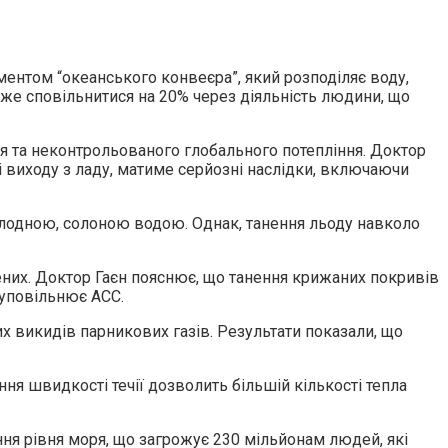
ментом “океанського конвеєра”, який розподіляє воду,
оже сповільнитися на 20% через діяльність людини, що
я та неконтрольованого глобального потепління. Доктор
зі виходу з ладу, матиме серйозні наслідки, включаючи
олодною, солоною водою. Однак, танення льоду навколо
ених. Доктор Гаєн пояснює, що танення крижаних покривів
 уповільнює ACC.
 викидів парникових газів. Результати показали, що
ня швидкості течії дозволить більшій кількості тепла
ння рівня моря, що загрожує 230 мільйонам людей, які