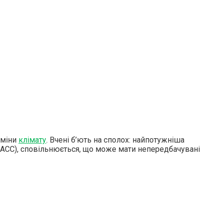
зміни
клімату
. Вчені б’ють на сполох: найпотужніша
ent, ACC), сповільнюється, що може мати непередбачувані