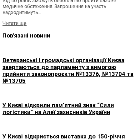
від 40 років зможуть безоплатно пройти базове
медичне обстеження. Запрошення на участь
надходитимуть...
Details
Читати ще
Пов'язані новини
Ветеранські і громадські організації Києва
звертаються до парламенту з вимогою
прийняти законопроєкти №13376, №13704 та
№13705
У Києві відкрили пам’ятний знак “Сили
логістики” на Алеї захисників України
У Києві відкриється виставка до 150-річчя