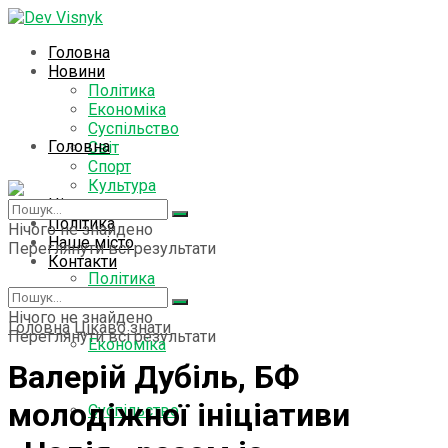
Головна
Новини
Політика
Економіка
Суспільство
Головна
Світ
Спорт
Культура
Цікаво знати
Новини
Політика
Нічого не знайдено
Наше місто
Переглянути всі результати
Контакти
Політика
Нічого не знайдено
Головна
Цікаво знати
Переглянути всі результати
Економіка
Валерій Дубіль, БФ
молодіжної ініціативи
Суспільство