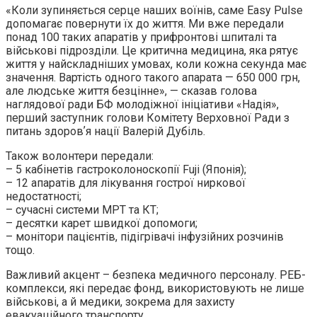
«Коли зупиняється серце наших воїнів, саме Easy Pulse
допомагає повернути їх до життя. Ми вже передали
понад 100 таких апаратів у прифронтові шпиталі та
військові підрозділи. Це критична медицина, яка рятує
життя у найскладніших умовах, коли кожна секунда має
значення. Вартість одного такого апарата — 650 000 грн,
але людське життя безцінне», — сказав голова
наглядової ради БФ молодіжної ініціативи «Надія»,
перший заступник голови Комітету Верховної Ради з
питань здоровʼя нації Валерій Дубіль.
Також волонтери передали:
– 5 кабінетів гастроколоноскопії Fuji (Японія);
– 12 апаратів для лікування гострої ниркової
недостатності;
– сучасні системи МРТ та КТ;
– десятки карет швидкої допомоги;
– монітори пацієнтів, підігрівачі інфузійних розчинів
тощо.
Важливий акцент – безпека медичного персоналу. РЕБ-
комплекси, які передає фонд, використовують не лише
військові, а й медики, зокрема для захисту
евакуаційного транспорту.