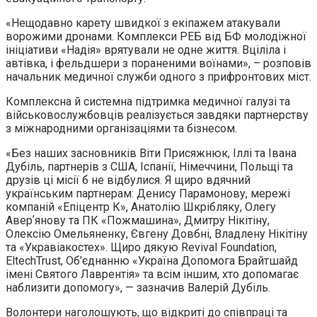
«Нещодавно карету швидкої з екіпажем атакували
ворожими дронами. Комплекси РЕБ від БФ молодіжної
ініціативи «Надія» врятували не одне життя. Вціліла і
автівка, і фельдшери з пораненими воїнами», – розповів
начальник медичної служби одного з прифронтових міст.
Комплексна й системна підтримка медичної галузі та
військовослужбовців реалізується завдяки партнерству
з міжнародними організаціями та бізнесом.
«Без наших засновників Віти Присяжнюк, Іллі та Івана
Дубіль, партнерів з США, Іспанії, Німеччини, Польщі та
друзів ці місії б не відбулися. Я щиро вдячний
українським партнерам: Денису Парамонову, мережі
компаній «Епіцентр К», Анатолію Шкрібляку, Олегу
Аверʼянову та ПК «Пожмашина», Дмитру Нікітіну,
Олексію Омельяненку, Євгену Довбні, Владлену Нікітіну
та «Укравіакостех». Щиро дякую Revival Foundation,
EltechTrust, Об’єднанню «Україна Допомога Брайтшайд
імені Cвятого Лаврентія» та всім іншим, хто допомагає
наблизити допомогу», — зазначив Валерій Дубіль.
Волонтери наголошують, що відкриті до співпраці та