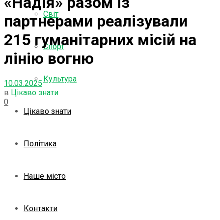
«Надія» разом із
Світ
партнерами реалізували
215 гуманітарних місій на
Спорт
лінію вогню
Культура
10.03.2025
в
Цікаво знати
0
Цікаво знати
Політика
Наше місто
Контакти