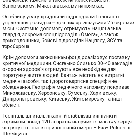
Запорізькому, Миколаївському напрямках.
Особливу увагу приділили підрозділам Головного
управління розвідки – для них організували 25 окремих
місій. Системно допомогу отримують Національна
гвардія, зокрема спецпідрозділ «Омега», а також
прикордонники, бойові підрозділи Нацполу, ЗСУ та
тероборона.
Крім допомоги захисникам фонд реалізовує поставку
критичної медицини. Системно близько 30-40 закладів
охорони здоровʼя отримують все необхідне для
порятунку життя людей. Вантаж містить як витратні
медичні засоби, так і дороговартісне специфічне
обладнання. Географія медичного напрямку покриває
Миколаївську, Херсонську, Сумську, Харківську,
Дніпропетровську, Київську, Житомирську та інші
області.
Госпіталі, шпиталі, лікарні й стабілізаційні пункти
отримали понад 120 апаратів непрямого масажу серця,
які рятують життя при клінічній смерті – Еasy Pulses зі
Швейцарії.