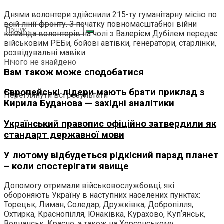
Днями волонтери здійснили 215-ту гуманітарну місію по
всій лінії фронту. З початку повномасштабної війни
команда волонтерів на чолі з Валерієм Дубілем передає
військовим РЕБи, бойові автівки, генератори, старлінки,
розвідувальні мавіки.
Нічого не знайдено
Вам також може сподобатися
Європейські лідери мають брати приклад з
Переглянути всі результати
Кирила Буданова — західні аналітики
Український правопис офіційно затвердили як
стандарт державної мови
У лютому відбудеться рідкісний парад планет
– коли спостерігати явище
Допомогу отримали військовослужбовці, які
обороняють Україну в наступних населених пунктах:
Торецьк, Лиман, Соледар, Дружківка, Добропілля,
Охтирка, Краснопілля, Юнаківка, Курахово, Купʼянськ,
Вовчанськ, Красне, а також на Херсонському,