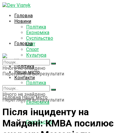
Головна
Новини
Політика
Економіка
Суспільство
Головна
Світ
Спорт
Культура
Цікаво знати
Новини
Політика
Нічого не знайдено
Наше місто
Переглянути всі результати
Контакти
Політика
Нічого не знайдено
Головна
Наше місто
Переглянути всі результати
Економіка
Після інциденту на
Майдані: КМВА посилює
Суспільство