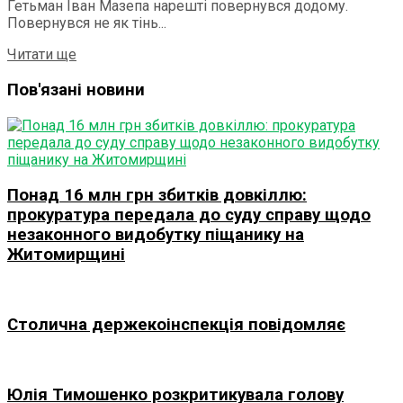
Гетьман Іван Мазепа нарешті повернувся додому.
Повернувся не як тінь...
Details
Читати ще
Пов'язані новини
Понад 16 млн грн збитків довкіллю:
прокуратура передала до суду справу щодо
незаконного видобутку піщанику на
Житомирщині
Столична держекоінспекція повідомляє
Юлія Тимошенко розкритикувала голову