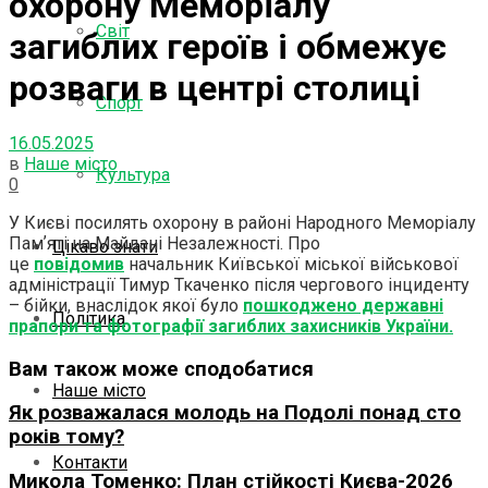
охорону Меморіалу
Світ
загиблих героїв і обмежує
розваги в центрі столиці
Спорт
16.05.2025
в
Наше місто
Культура
0
У Києві посилять охорону в районі Народного Меморіалу
Памʼяті на Майдані Незалежності. Про
Цікаво знати
це
повідомив
начальник Київської міської військової
адміністрації Тимур Ткаченко після чергового інциденту
– бійки, внаслідок якої було
пошкоджено державні
Політика
прапори та фотографії загиблих захисників України.
Вам також може сподобатися
Наше місто
Як розважалася молодь на Подолі понад сто
років тому?
Контакти
Микола Томенко: План стійкості Києва-2026