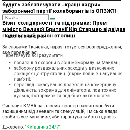
будуть забезпечувати «кращі кадри»
забороненої партії колаборантів із ОПЗЖ?!
Візит солідарності та підтримки: Прем-
міністр Великої Британії Кір Стармер відвідав
Подільський район столиці
Нічого не знайдено
За словами Ткаченка, наразі готується розпорядження,
яке передбачає:
Переглянути всі результати
посилення охорони в зоні меморіалу на Майдані;
заборону розважальних заходів у визначених
локаціях центру столиці (окрім подій вшанування
памʼяті);
перегляд і скасування дозволів на комерційну
діяльність, зокрема для аніматорів, повітряних
кульок, фоторамок та подібних активностей.
Очільник КМВА наголосив: простір памʼяті має бути
захищеним від зневаги та спекуляцій, і міська влада
зробить усе можливе, аби гарантувати його гідність.
Джерело:
“Київщина 24/7”