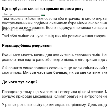
Що відбувається зі «старими» порами року
Тим часом знайомі нам сезони або втрачають свою виразн
екстремальними подіями: сильними буревіями, аномальним
боротися за виживання. Весна подекуди починається ще в 
Нічого не знайдено
Такі збої змінюють усе — від циклів розмноження тварин і
Ритм, що більше не ритм
Переглянути всі результати
Вчені вже мають назви для нових типів сезонних змін. Н
розпочатися надто рано або надто пізно, а літо тривати д
Є й поняття синкопованих сезонів — це коли кліматичний р
хаотичною.
Ми все частіше бачимо, як за спекотним тиж
До чого тут люди?
Парадокс у тому, що ми самі ж і створили ці нові сезони
зрушує природні механізми. Клімат реагує на антропогенн
У різних регіонах світу це виглядає по-різному. Десь лю