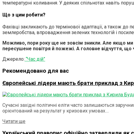
температурні коливання. У деяких спільнотах навіть поруш
Що з цим робити?
Фахівці закликають до термінової адаптації, а також до 
землеробства, впровадження зелених технологій і посиленн
Можливо, пори року ще не зовсім зникли. Але якщо ми н
пересушене повітря й пожежі. А головне відчуття, що 
Джерело:
“Час дій”
Рекомендовано для вас
Європейські лідери мають брати приклад з Кир
Сучасні західні політичні еліти часто залишаються заручни
орієнтований на результат у кризових умовах....
Читати ще
Український правопис офіційно затвердили як