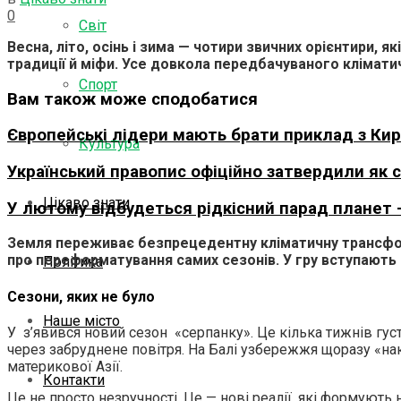
0
Світ
Весна, літо, осінь і зима — чотири звичних орієнтири,
традиції й міфи. Усе довкола передбачуваного клімати
Спорт
Вам також може сподобатися
Європейські лідери мають брати приклад з Кир
Культура
Український правопис офіційно затвердили як
Цікаво знати
У лютому відбудеться рідкісний парад планет 
Земля переживає безпрецедентну кліматичну трансформа
про переформатування самих сезонів. У гру вступають 
Політика
Сезони, яких не було
Наше місто
У з’явився новий сезон «серпанку». Це кілька тижнів гус
через забруднене повітря. На Балі узбережжя щоразу «нак
материкової Азії.
Контакти
Це не просто незручності. Це — нові реалії, які формують 