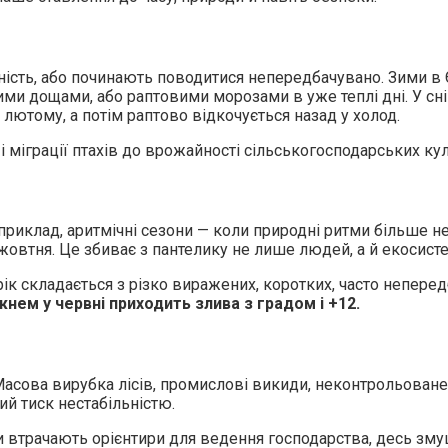
ість, або починають поводитися непередбачувано. Зими в 
и дощами, або раптовими морозами в уже теплі дні. У сніг
лютому, а потім раптово відкочується назад у холод.
 міграції птахів до врожайності сільськогосподарських кул
априклад, аритмічні сезони — коли природні ритми більше
о жовтня. Це збиває з пантелику не лише людей, а й екосист
ік складається з різко виражених, коротких, часто неперед
нем у червні приходить злива з градом і +12.
. Масова вирубка лісів, промислові викиди, неконтрольова
ий тиск нестабільністю.
ди втрачають орієнтири для ведення господарства, десь зму