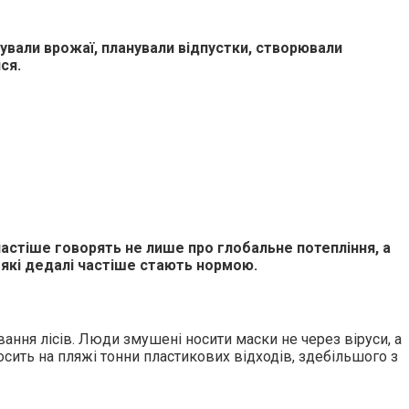
щували врожаї, планували відпустки, створювали
ся.
частіше говорять не лише про глобальне потепління, а
 які дедалі частіше стають нормою.
ання лісів. Люди змушені носити маски не через віруси, а
осить на пляжі тонни пластикових відходів, здебільшого з