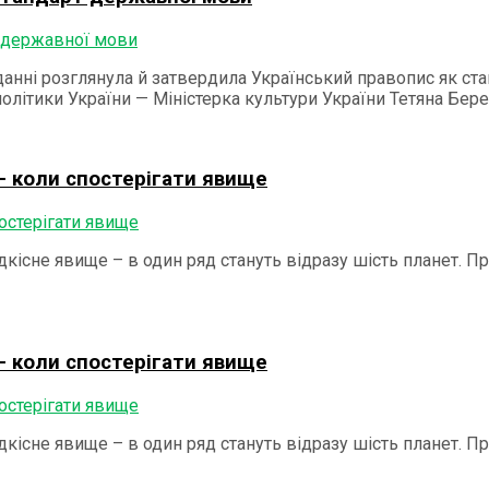
іданні розглянула й затвердила Український правопис як ст
 політики України — Міністерка культури України Тетяна Бер
– коли спостерігати явище
дкісне явище – в один ряд стануть відразу шість планет. П
– коли спостерігати явище
дкісне явище – в один ряд стануть відразу шість планет. П