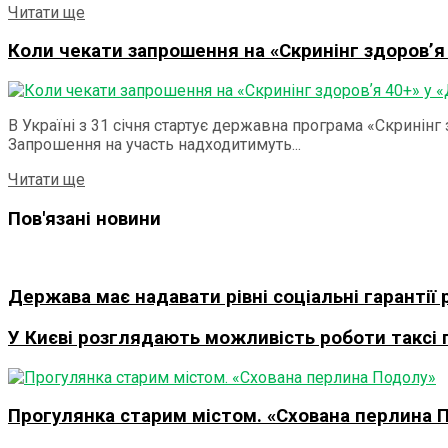
Читати ще
Коли чекати запрошення на «Скринінг здоровʼя 
В Україні з 31 січня стартує державна програма «Скринін
Запрошення на участь надходитимуть...
Читати ще
Пов'язані новини
Держава має надавати рівні соціальні гарантії 
У Києві розглядають можливість роботи таксі 
Прогулянка старим містом. «Схована перлина 