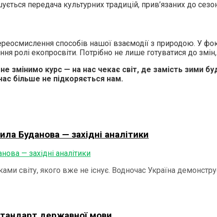
ується передача культурних традицій, прив’язаних до сезон
переосмислення способів нашої взаємодії з природою. У фо
я ролі екопросвіти. Потрібно не лише готуватися до змін, 
е змінимо курс — на нас чекає світ, де замість зими бу
час більше не підкоряється нам.
ила Буданова — західні аналітики
ками світу, якого вже не існує. Водночас Україна демонстру
 стандарт державної мови