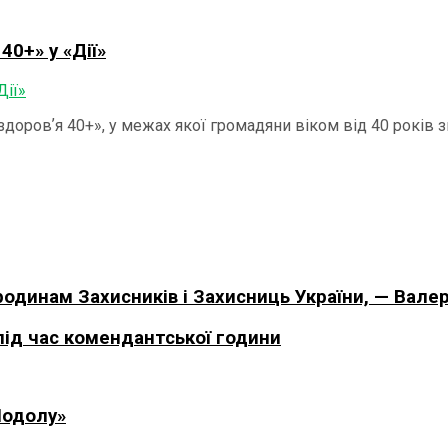
40+» у «Дії»
г здоровʼя 40+», у межах якої громадяни віком від 40 рокі
родинам Захисників і Захисниць України, — Валер
під час комендантської години
Подолу»