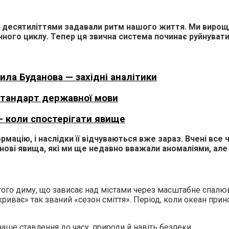
 які десятиліттями задавали ритм нашого життя. Ми виро
чного циклу. Тепер ця звична система починає руйнувати
ила Буданова — західні аналітики
 стандарт державної мови
– коли спостерігати явище
цію, і наслідки її відчуваються вже зараз. Вчені все 
нові явища, які ми ще недавно вважали аномаліями, але
того диму, що зависає над містами через масштабне спалюв
риває» так званий «сезон сміття». Період, коли океан прин
наше ставлення до часу, природи й навіть безпеки.