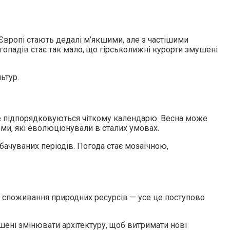
Європі стають дедалі м’якшими, але з частішими
опадів стає так мало, що гірськолижні курорти змушені
ьтур.
 не підпорядковуються чіткому календарю. Весна може
еми, які еволюціонували в сталих умовах.
бачуваних періодів. Погода стає мозаїчною,
не споживання природних ресурсів — усе це поступово
шені змінювати архітектуру, щоб витримати нові