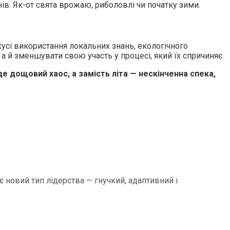
ів. Як-от свята врожаю, риболовлі чи початку зими.
кусі використання локальних знань, екологічного
а й зменшувати свою участь у процесі, який їх спричиняє.
де дощовий хаос, а замість літа — нескінченна спека,
є новий тип лідерства — гнучкий, адаптивний і