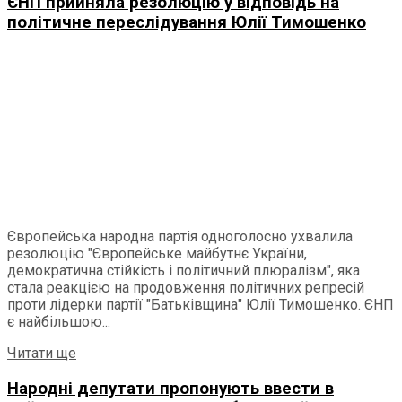
ЄНП прийняла резолюцію у відповідь на
політичне переслідування Юлії Тимошенко
Європейська народна партія одноголосно ухвалила
резолюцію "Європейське майбутнє України,
демократична стійкість і політичний плюралізм", яка
стала реакцією на продовження політичних репресій
проти лідерки партії "Батьківщина" Юлії Тимошенко. ЄНП
є найбільшою...
Читати ще
Народні депутати пропонують ввести в