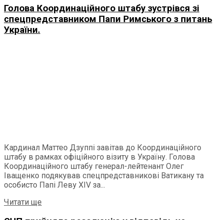
Голова Координаційного штабу зустрівся зі
спецпредставником Папи Римського з питань
України.
Кардинал Маттео Дзуппі завітав до Координаційного
штабу в рамках офіційного візиту в Україну. Голова
Координаційного штабу генерал-лейтенант Олег
Іващенко подякував спецпредставникові Ватикану та
особисто Папі Леву ХІV за...
Читати ще