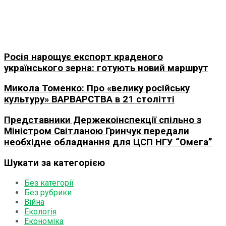
Росія нарощує експорт краденого
українського зерна: готують новий маршрут
Микола Томенко: Про «велику російську
культуру» ВАРВАРСТВА в 21 столітті
Представники Держекоінспекції спільно з
Міністром Світланою Гринчук передали
необхідне обладнання для ЦСП НГУ “Омега”
Шукати за категорією
Без категорії
Без рубрики
Війна
Екологія
Економіка