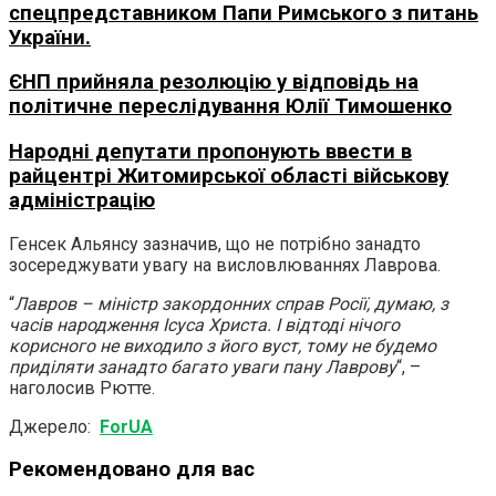
спецпредставником Папи Римського з питань
України.
ЄНП прийняла резолюцію у відповідь на
політичне переслідування Юлії Тимошенко
Народні депутати пропонують ввести в
райцентрі Житомирської області військову
адміністрацію
Генсек Альянсу зазначив, що не потрібно занадто
зосереджувати увагу на висловлюваннях Лаврова.
“
Лавров – міністр закордонних справ Росії, думаю, з
часів народження Ісуса Христа. І відтоді нічого
корисного не виходило з його вуст, тому не будемо
приділяти занадто багато уваги пану Лаврову
“, –
наголосив Рютте.
Джерело:
ForU
A
Рекомендовано для вас