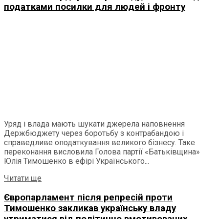
податками посилки для людей і фронту
Уряд і влада мають шукати джерела наповнення
Держбюджету через боротьбу з контрабандою і
справедливе оподаткування великого бізнесу. Таке
переконання висловила Голова партії «Батьківщина»
Юлія Тимошенко в ефірі Українського...
Читати ще
Європарламент після репресій проти
Тимошенко закликав українську владу
утриматися від політично вмотивованих