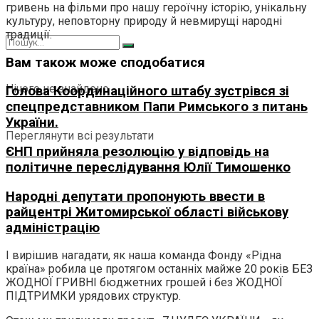
гривень на фільми про нашу героїчну історію, унікальну
культуру, неповторну природу й невмирущі народні
традиції.
Вам також може сподобатися
Нічого не знайдено
Голова Координаційного штабу зустрівся зі
спецпредставником Папи Римського з питань
України.
Переглянути всі результати
ЄНП прийняла резолюцію у відповідь на
політичне переслідування Юлії Тимошенко
Народні депутати пропонують ввести в
райцентрі Житомирської області військову
адміністрацію
І вирішив нагадати, як наша команда Фонду «Рідна
країна» робила це протягом останніх майже 20 років БЕЗ
ЖОДНОЇ ГРИВНІ бюджетних грошей і без ЖОДНОЇ
ПІДТРИМКИ урядових структур.