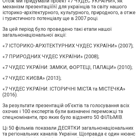
Отож ми придумали проект «7 ЧУДЕС УКРАЇНИ», як
механізм презентації￼ для українців та світу нашого
історико-архітектурного, культурного, природного, а отже
і туристичного потенціалу ще в 2007 році.
За цей період було проведено такі етапи нашої
загальнонаціональної акції:
«7 ІСТОРИКО-АРХІТЕКТУРНИХ ЧУДЕС УКРАЇНИ» (2007);
«7 ПРИРОДНИХ ЧУДЕС УКРАЇНИ» (2008);
«7 ЧУДЕС УКРАЇНИ: ЗАМКИ, ФОРТЕЦІ, ПАЛАЦИ» (2010);
«7 ЧУДЕС КИЄВА» (2013);
«7 ЧУДЕС УКРАЇНИ: ІСТОРИЧНІ МІСТА та МІСТЕЧКА»
(2016).
За результати презентацій обʼєктів та голосування всіх
охочих і 100 експертів були визначені переможці та
спецномінанти, про яких було відзнято 50 ФІЛЬМІВ.
Ці 50 фільмів показали ДЕСЯТКИ загальнонаціональних
та регіональних каналів України. Щоправда є один нюанс