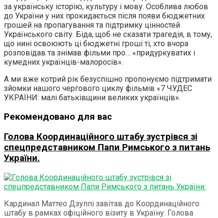
за українську історію, культуру і мову. Особлива любов
до України у них прокидається після появи бюджетних
грошей на пропагування та підтримку цінностей
Українського світу. Біда, щоб не сказати трагедія, в тому,
що нині освоюють ці бюджетні гроші ті, хто вчора
розповідав та знімав фільми про… «придуркуватих і
кумедних українців-малоросів».
А ми вже котрий рік безуспішно пропонуємо підтримати
зйомки нашого чергового циклу фільмів «7 ЧУДЕС
УКРАЇНИ: малі батьківщини великих українців».
Рекомендовано для вас
Голова Координаційного штабу зустрівся зі
спецпредставником Папи Римського з питань
України.
Кардинал Маттео Дзуппі завітав до Координаційного
штабу в рамках офіційного візиту в Україну. Голова