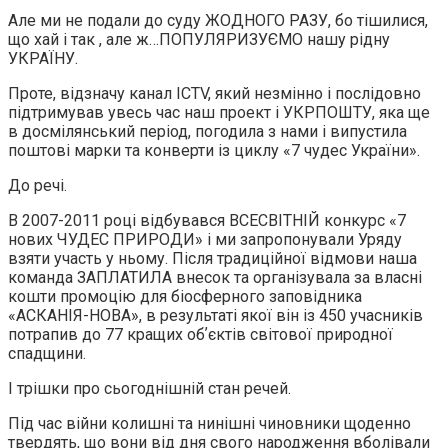
Але ми не подали до суду ЖОДНОГО РАЗУ, бо тішилися,
що хай і так , але ж…ПОПУЛЯРИЗУЄМО нашу рідну
УКРАЇНУ.
Проте, відзначу канал ICTV, який незмінно і послідовно
підтримував увесь час наш проект і УКРПОШТУ, яка ще
в досмілянський період, погодила з нами і випустила
поштові марки та конверти із циклу «7 чудес України».
До речі.
В 2007-2011 році відбувався ВСЕСВІТНІЙ конкурс «7
нових ЧУДЕС ПРИРОДИ» і ми запропонували Уряду
взяти участь у ньому. Після традиційної відмови наша
команда ЗАПЛАТИЛА внесок та організувала за власні
кошти промоцію для біосферного заповідника
«АСКАНІЯ-НОВА», в результаті якої він із 450 учасників
потрапив до 77 кращих обʼєктів світової природної
спадщини.
І трішки про сьогоднішній стан речей.
Під час війни колишні та нинішні чиновники щоденно
твердять, що вони від дня свого народження вболівали