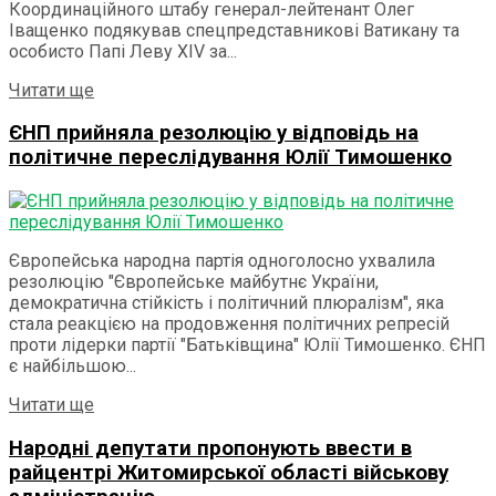
Координаційного штабу генерал-лейтенант Олег
Іващенко подякував спецпредставникові Ватикану та
особисто Папі Леву ХІV за...
Details
Читати ще
ЄНП прийняла резолюцію у відповідь на
політичне переслідування Юлії Тимошенко
Європейська народна партія одноголосно ухвалила
резолюцію "Європейське майбутнє України,
демократична стійкість і політичний плюралізм", яка
стала реакцією на продовження політичних репресій
проти лідерки партії "Батьківщина" Юлії Тимошенко. ЄНП
є найбільшою...
Details
Читати ще
Народні депутати пропонують ввести в
райцентрі Житомирської області військову