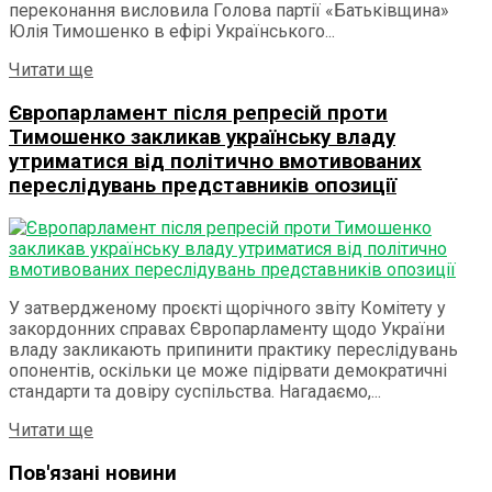
переконання висловила Голова партії «Батьківщина»
Юлія Тимошенко в ефірі Українського...
Details
Читати ще
Європарламент після репресій проти
Тимошенко закликав українську владу
утриматися від політично вмотивованих
переслідувань представників опозиції
У затвердженому проєкті щорічного звіту Комітету у
закордонних справах Європарламенту щодо України
владу закликають припинити практику переслідувань
опонентів, оскільки це може підірвати демократичні
стандарти та довіру суспільства. Нагадаємо,...
Details
Читати ще
Пов'язані новини