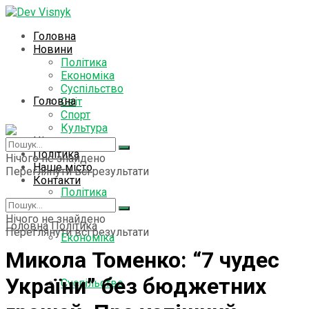
Головна
Новини
Політика
Економіка
Суспільство
Головна
Світ
Спорт
Культура
Цікаво знати
Новини
Політика
Нічого не знайдено
Наше місто
Переглянути всі результати
Контакти
Політика
Нічого не знайдено
Головна
Політика
Переглянути всі результати
Економіка
Микола Томенко: “7 чудес
України” без бюджетних
Суспільство