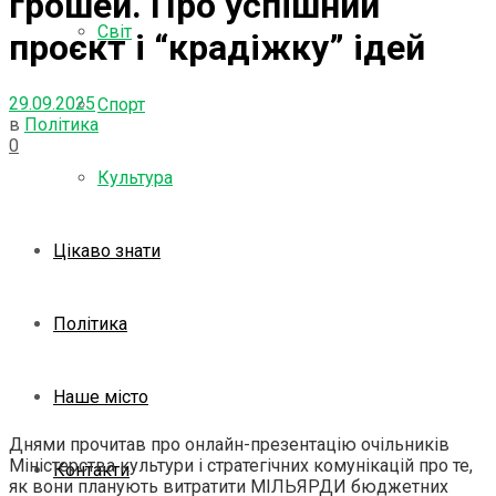
грошей. Про успішний
Світ
проєкт і “крадіжку” ідей
29.09.2025
Спорт
в
Політика
0
Культура
Цікаво знати
Політика
Наше місто
Днями прочитав про онлайн-презентацію очільників
Міністерства культури і стратегічних комунікацій про те,
Контакти
як вони планують витратити МІЛЬЯРДИ бюджетних