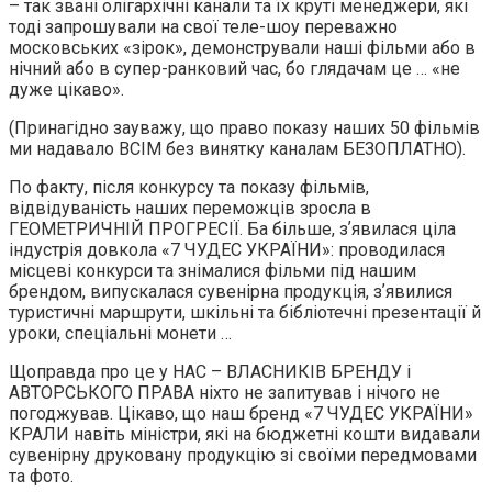
– так звані олігархічні канали та їх круті менеджери, які
тоді запрошували на свої теле-шоу переважно
московських «зірок», демонстрували наші фільми або в
нічний або в супер-ранковий час, бо глядачам це … «не
дуже цікаво».
(Принагідно зауважу, що право показу наших 50 фільмів
ми надавало ВСІМ без винятку каналам БЕЗОПЛАТНО).
По факту, після конкурсу та показу фільмів,
відвідуваність наших переможців зросла в
ГЕОМЕТРИЧНІЙ ПРОГРЕСІЇ. Ба більше, зʼявилася ціла
індустрія довкола «7 ЧУДЕС УКРАЇНИ»: проводилася
місцеві конкурси та знімалися фільми під нашим
брендом, випускалася сувенірна продукція, зʼявилися
туристичні маршрути, шкільні та бібліотечні презентації й
уроки, спеціальні монети …
Щоправда про це у НАС – ВЛАСНИКІВ БРЕНДУ і
АВТОРСЬКОГО ПРАВА ніхто не запитував і нічого не
погоджував. Цікаво, що наш бренд «7 ЧУДЕС УКРАЇНИ»
КРАЛИ навіть міністри, які на бюджетні кошти видавали
сувенірну друковану продукцію зі своїми передмовами
та фото.