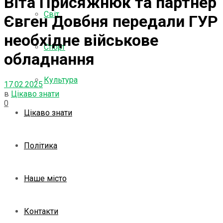
Віта Присяжнюк та партнер
Світ
Євген Довбня передали ГУР
необхідне військове
Спорт
обладнання
Культура
17.02.2025
в
Цікаво знати
0
Цікаво знати
Політика
Наше місто
Контакти