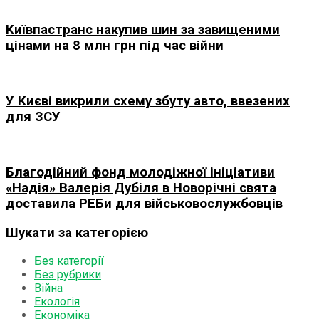
Київпастранс накупив шин за завищеними
цінами на 8 млн грн під час війни
У Києві викрили схему збуту авто, ввезених
для ЗСУ
Благодійний фонд молодіжної ініціативи
«Надія» Валерія Дубіля в Новорічні свята
доставила РЕБи для військовослужбовців
Шукати за категорією
Без категорії
Без рубрики
Війна
Екологія
Економіка