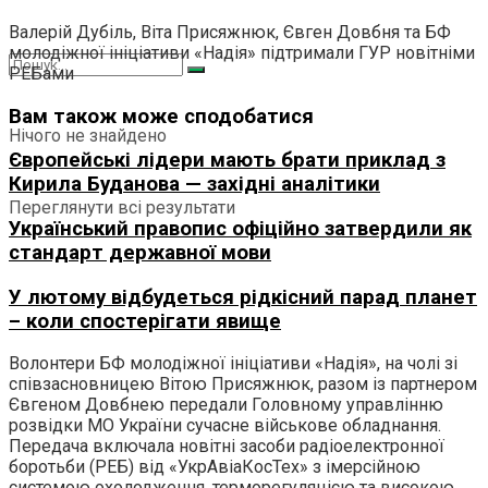
Валерій Дубіль, Віта Присяжнюк, Євген Довбня та БФ
молодіжної ініціативи «Надія» підтримали ГУР новітніми
РЕБами
Вам також може сподобатися
Нічого не знайдено
Європейські лідери мають брати приклад з
Кирила Буданова — західні аналітики
Переглянути всі результати
Український правопис офіційно затвердили як
стандарт державної мови
У лютому відбудеться рідкісний парад планет
– коли спостерігати явище
Волонтери БФ молодіжної ініціативи «Надія», на чолі зі
співзасновницею Вітою Присяжнюк, разом із партнером
Євгеном Довбнею передали Головному управлінню
розвідки МО України сучасне військове обладнання.
Передача включала новітні засоби радіоелектронної
боротьби (РЕБ) від «УкрАвіаКосТех» з імерсійною
системою охолодження, терморегуляцією та високою