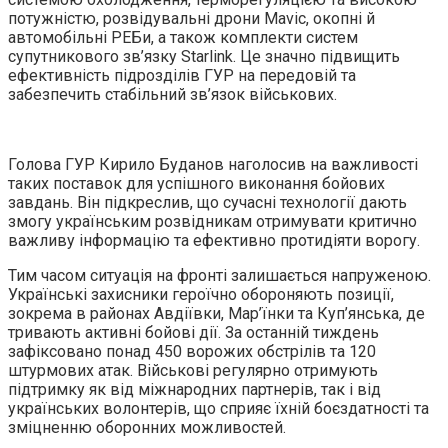
потужністю, розвідувальні дрони Mavic, окопні й
автомобільні РЕБи, а також комплекти систем
супутникового зв’язку Starlink. Це значно підвищить
ефективність підрозділів ГУР на передовій та
забезпечить стабільний зв’язок військових.
Голова ГУР Кирило Буданов наголосив на важливості
таких поставок для успішного виконання бойових
завдань. Він підкреслив, що сучасні технології дають
змогу українським розвідникам отримувати критично
важливу інформацію та ефективно протидіяти ворогу.
Тим часом ситуація на фронті залишається напруженою.
Українські захисники героїчно обороняють позиції,
зокрема в районах Авдіївки, Мар’їнки та Куп’янська, де
тривають активні бойові дії. За останній тиждень
зафіксовано понад 450 ворожих обстрілів та 120
штурмових атак. Військові регулярно отримують
підтримку як від міжнародних партнерів, так і від
українських волонтерів, що сприяє їхній боєздатності та
зміцненню оборонних можливостей.