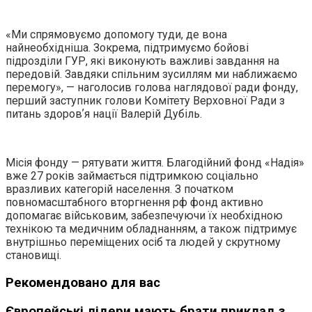
«Ми спрямовуємо допомогу туди, де вона
найнеобхідніша. Зокрема, підтримуємо бойові
підрозділи ГУР, які виконують важливі завдання на
передовій. Завдяки спільним зусиллям ми наближаємо
перемогу», — наголосив голова наглядової ради фонду,
перший заступник голови Комітету Верховної Ради з
питань здоровʼя нації Валерій Дубіль.
Місія фонду — рятувати життя. Благодійний фонд «Надія»
вже 27 років займається підтримкою соціально
вразливих категорій населення. З початком
повномасштабного вторгнення рф фонд активно
допомагає військовим, забезпечуючи їх необхідною
технікою та медичним обладнанням, а також підтримує
внутрішньо переміщених осіб та людей у скрутному
становищі.
Рекомендовано для вас
Європейські лідери мають брати приклад з