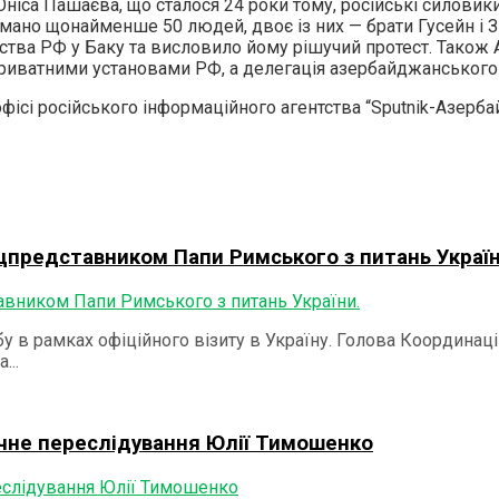
ніса Пашаєва, що сталося 24 роки тому, російські силовик
имано щонайменше 50 людей, двоє із них — брати Гусейн і 
ства РФ у Баку та висловило йому рішучий протест. Тако
 приватними установами РФ, а делегація азербайджанського
фісі російського інформаційного агентства “Sputnik-Азерба
ецпредставником Папи Римського з питань Україн
у в рамках офіційного візиту в Україну. Голова Координа
...
ичне переслідування Юлії Тимошенко