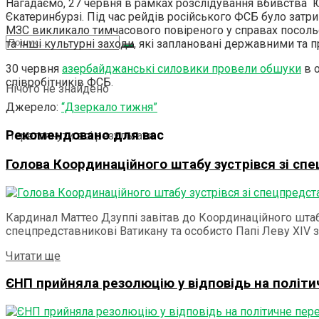
Нагадаємо, 27 червня в рамках розслідування вбивства Ю
Єкатеринбурзі. Під час рейдів російського ФСБ було затр
МЗС викликало тимчасового повіреного у справах посоль
та інші культурні заходи, які заплановані державними та
30 червня
азербайджанські силовики провели обшуки
в о
співробітників ФСБ.
Нічого не знайдено
Джерело:
“Дзеркало тижня”
Рекомендовано для вас
Переглянути всі результати
Голова Координаційного штабу зустрівся зі сп
Кардинал Маттео Дзуппі завітав до Координаційного штаб
спецпредставникові Ватикану та особисто Папі Леву ХІV за
Читати ще
ЄНП прийняла резолюцію у відповідь на політ