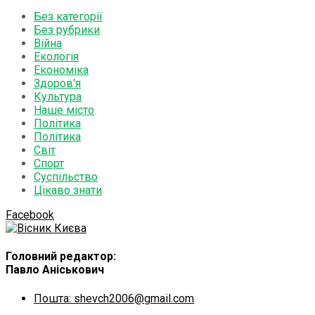
Без категорії
Без рубрики
Війна
Екологія
Економіка
Здоров'я
Культура
Наше місто
Політика
Політика
Світ
Спорт
Суспільство
Цікаво знати
Facebook
Головний редактор:
Павло Аніськович
Пошта: shevch2006@gmail.com