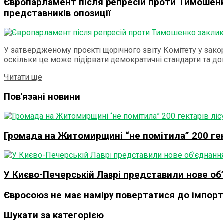
Європарламент після репресій проти Тимошенк
представників опозиції
У затвердженому проєкті щорічного звіту Комітету у зак
оскільки це може підірвати демократичні стандарти та дові
Читати ще
Пов'язані новини
Громада на Житомирщині “не помітила” 200 гект
У Києво-Печерській Лаврі представили нове об
Євросоюз не має наміру повертатися до імпорту
Шукати за категорією