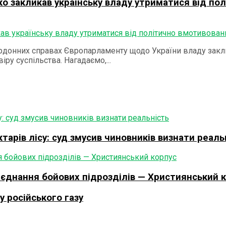
о закликав українську владу утриматися від по
ордонних справах Європарламенту щодо України владу закл
ру суспільства. Нагадаємо,...
арів лісу: суд змусив чиновників визнати реаль
’єднання бойових підрозділів — Християнський 
 російського газу