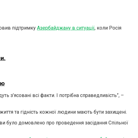
ловив підтримку
Азербайджану в ситуації
, коли Росія
и.
ію
ть з’ясовані всі факти. І потрібна справедливість”, –
життя та гідність кожної людини мають бути захищені.
ови було домовлено про проведення засідання Спільної