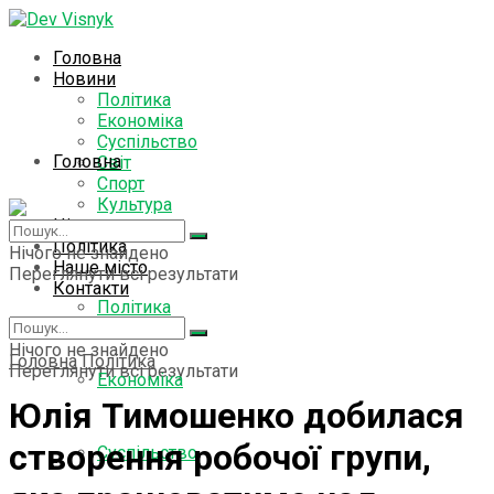
Головна
Новини
Політика
Економіка
Суспільство
Головна
Світ
Спорт
Культура
Цікаво знати
Новини
Політика
Нічого не знайдено
Наше місто
Переглянути всі результати
Контакти
Політика
Нічого не знайдено
Головна
Політика
Переглянути всі результати
Економіка
Юлія Тимошенко добилася
створення робочої групи,
Суспільство