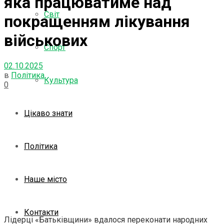
яка працюватиме над
Світ
покращенням лікування
військових
Спорт
02.10.2025
в
Політика
Культура
0
Цікаво знати
Політика
Наше місто
Контакти
Лідерці «Батьківщини» вдалося переконати народних