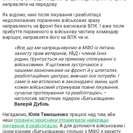
направляти на передову.
Як відомо, нині після лікування і реабілітації
недолікованих поранених військових зразу
направляють на фронт без висновків ВЛК. І вже після
прибуття пораненого в військову частину командир
вирішує, направляти його на ВЛК чи ні.
«Все, що ми напрацьовуємо в МФО із питань
захисту прав ветеранів, УБД і членів їхніх
родин, ґрунтується на прямому спілкуванні з
військовими. Я щотижня зустрічаюся з
нашими захисниками на фронті й у шпиталях,
реабілітаційних центрах, вивчаю їхні потреби. І
саме їх ми втілюємо в законодавчі зміни, щоб
кожен військовий отримував повне лікування,
сучасне протезування та реабілітацію»
, –
наголосив заступник лідерки «Батьківщини»
Валерій Дубіль
.
Нагадаємо,
Юлія Тимошенко
працює над тим, аби
наші
поранені захисники отримували найкраще
лікування й реабілітацію
. А для допомоги військовим і
їхнім рідним «Батьківщина» спільно з МФО з захисту