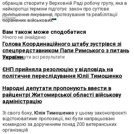
обранців створити у Верховній Раді робочу групу, яка в
найкоротші терміни підготує закон про суттєве
поліпшення лікування, протезування та реабілітації
поранених військових.
Вам також може сподобатися
Нічого не знайдено
Голова Координаційного штабу зустрівся зі
спецпредставником Папи Римського з питань
України.
Переглянути всі результати
ЄНП прийняла резолюцію у відповідь на
політичне переслідування Юлії Тимошенко
Народні депутати пропонують ввести в
райцентрі Житомирської області військову
адміністрацію
Зі свого боку,
Юлія Тимошенко
у цьому законопроєкті
відстоюватиме пропозиції, які були напрацьовані
командою за дорученням понад 200 ветеранських
організацій.