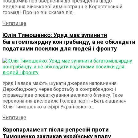
повідомив про звернення до президента щодо
введення військової адміністрації в Коростенській
громаді. Про це він сказав під...
Details
Читати ще
Юлія Тимошенко: Уряд має зупинити
багатомільярдну контрабанду, а не обкладати
податками посилки для людей і фронту
Уряд і влада мають шукати джерела наповнення
Держбюджету через боротьбу з контрабандою і
справедливе оподаткування великого бізнесу. Таке
переконання висловила Голова партії «Батьківщина»
Юлія Тимошенко в ефірі Українського...
Details
Читати ще
Європарламент після репресій проти
Тимошенко закликав українську владу