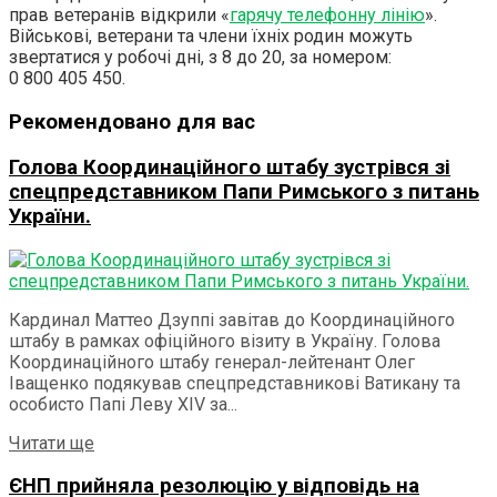
прав ветеранів відкрили «
гарячу телефонну лінію
».
Військові, ветерани та члени їхніх родин можуть
звертатися у робочі дні, з 8 до 20, за номером:
0 800 405 450.
Рекомендовано для вас
Голова Координаційного штабу зустрівся зі
спецпредставником Папи Римського з питань
України.
Кардинал Маттео Дзуппі завітав до Координаційного
штабу в рамках офіційного візиту в Україну. Голова
Координаційного штабу генерал-лейтенант Олег
Іващенко подякував спецпредставникові Ватикану та
особисто Папі Леву ХІV за...
Details
Читати ще
ЄНП прийняла резолюцію у відповідь на