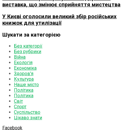
виставка, що змінює сприйняття мистецтва
У Києві оголосили великий збір російських
книжок для утилізації
Шукати за категорією
Без категорії
Без рубрики
Війна
Екологія
Економіка
Здоров'я
Культура
Наше місто
Політика
Політика
Світ
Спорт
Суспільство
Цікаво знати
Facebook