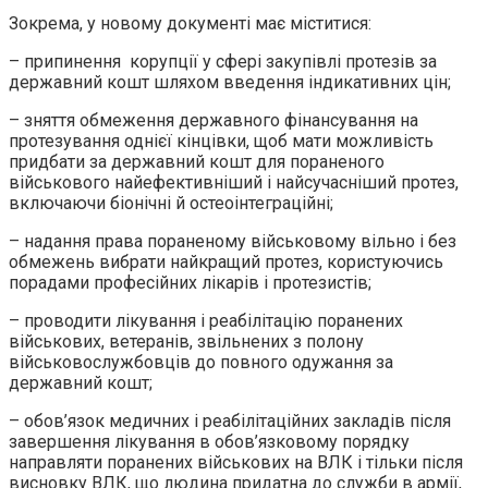
Зокрема, у новому документі має міститися:
– припинення корупції у сфері закупівлі протезів за
державний кошт шляхом введення індикативних цін;
– зняття обмеження державного фінансування на
протезування однієї кінцівки, щоб мати можливість
придбати за державний кошт для пораненого
військового найефективніший і найсучасніший протез,
включаючи біонічні й остеоінтеграційні;
– надання права пораненому військовому вільно і без
обмежень вибрати найкращий протез, користуючись
порадами професійних лікарів і протезистів;
– проводити лікування і реабілітацію поранених
військових, ветеранів, звільнених з полону
військовослужбовців до повного одужання за
державний кошт;
– обов’язок медичних і реабілітаційних закладів після
завершення лікування в обов’язковому порядку
направляти поранених військових на ВЛК і тільки після
висновку ВЛК, що людина придатна до служби в армії,