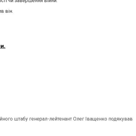
сті чи завершення війни.
в він.
и.
ційного штабу генерал-лейтенант Олег Іващенко подякував