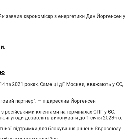
 Як заявив єврокомісар з енергетики Дан Йоргенсен у
и.
ію
4 та 2021 роках. Саме ці дії Москви, вважають у ЄС,
рговий партнер”, — підкреслив Йоргенсен.
з російськими клієнтами на терміналах СПГ у ЄС.
діючі угоди дозволять виконувати до 1 січня 2028-го.
татньої підтримки для блокування рішень Євросоюзу.