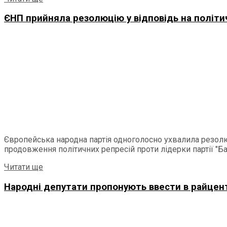
ЄНП прийняла резолюцію у відповідь на політ
Європейська народна партія одноголосно ухвалила резолюц
продовження політичних репресій проти лідерки партії "Б
Читати ще
Народні депутати пропонують ввести в райцент