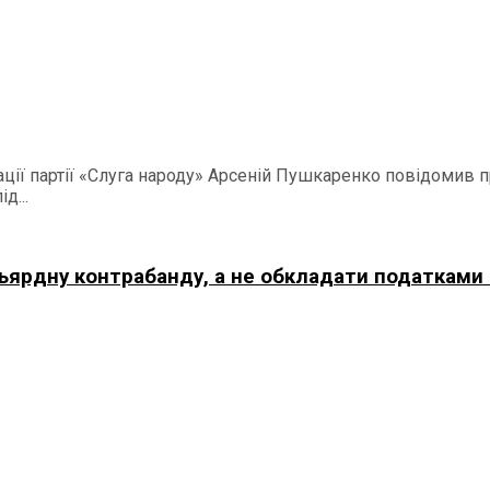
ації партії «Слуга народу» Арсеній Пушкаренко повідомив
д...
ьярдну контрабанду, а не обкладати податками