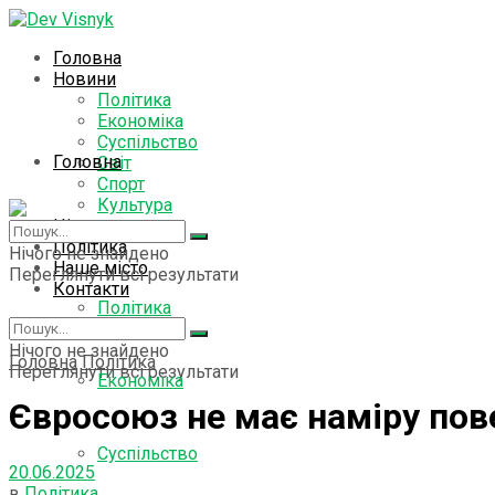
Головна
Новини
Політика
Економіка
Суспільство
Головна
Світ
Спорт
Культура
Цікаво знати
Новини
Політика
Нічого не знайдено
Наше місто
Переглянути всі результати
Контакти
Політика
Нічого не знайдено
Головна
Політика
Переглянути всі результати
Економіка
Євросоюз не має наміру пове
Суспільство
20.06.2025
в
Політика