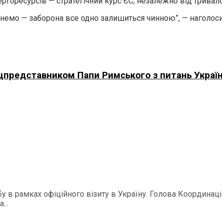
ргоресурсів — стратегічний курс ЄС, незалежно від тривало
гнемо — заборона все одно залишиться чинною”, — наголоси
ецпредставником Папи Римського з питань Україн
у в рамках офіційного візиту в Україну. Голова Координа
...