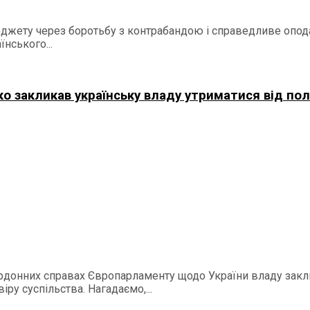
жету через боротьбу з контрабандою і справедливе опода
нського...
о закликав українську владу утриматися від по
ордонних справах Європарламенту щодо України владу закл
ру суспільства. Нагадаємо,...