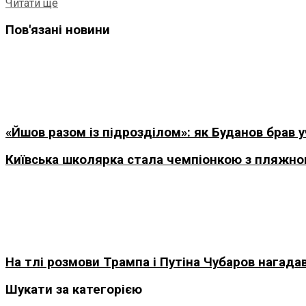
Читати ще
Пов'язані новини
«Йшов разом із підрозділом»: як Буданов брав 
Київська школярка стала чемпіонкою з пляжно
На тлі розмови Трампа і Путіна Чубаров нагад
Шукати за категорією