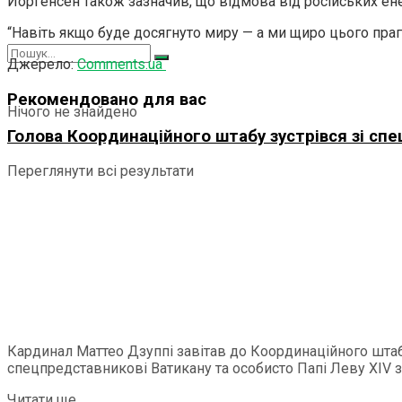
Йоргенсен також зазначив, що відмова від російських ене
“Навіть якщо буде досягнуто миру — а ми щиро цього пра
Джерело:
Comments.ua
Рекомендовано для вас
Нічого не знайдено
Голова Координаційного штабу зустрівся зі сп
Переглянути всі результати
Кардинал Маттео Дзуппі завітав до Координаційного штаб
спецпредставникові Ватикану та особисто Папі Леву ХІV за
Читати ще