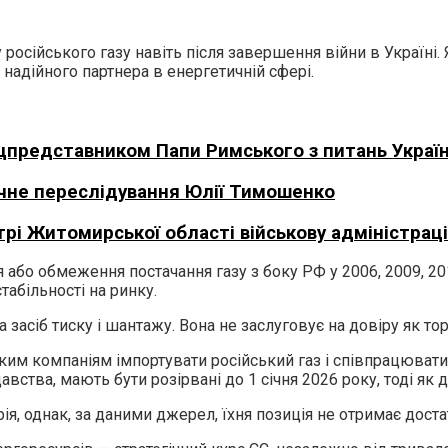
російського газу навіть після завершення війни в Україні.
надійного партнера в енергетичній сфері.
ецпредставником Папи Римського з питань Україн
ичне переслідування Юлії Тимошенко
рі Житомирської області військову адміністрац
бо обмеження постачання газу з боку РФ у 2006, 2009, 201
табільності на ринку.
засіб тиску і шантажу. Вона не заслуговує на довіру як то
им компаніям імпортувати російський газ і співпрацювати 
авства, мають бути розірвані до 1 січня 2026 року, тоді як 
рія, однак, за даними джерел, їхня позиція не отримає дос