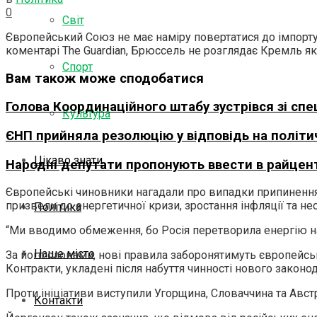
0
Світ
Європейський Союз не має наміру повертатися до імпорту 
коментарі The Guardian, Брюссель не розглядає Кремль як 
Спорт
Вам також може сподобатися
Голова Координаційного штабу зустрівся зі сп
Культура
ЄНП прийняла резолюцію у відповідь на політ
Цікаво знати
Народні депутати пропонують ввести в райцент
Європейські чиновники нагадали про випадки припинення а
призвели до енергетичної кризи, зростання інфляції та нес
Політика
“Ми вводимо обмеження, бо Росія перетворила енергію на 
Наше місто
За його словами, нові правила заборонятимуть європейськ
Контракти, укладені після набуття чинності нового законод
Проти ініціативи виступили Угорщина, Словаччина та Авст
Контакти