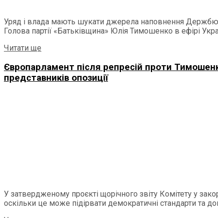
Уряд і влада мають шукати джерела наповнення Держбюд
Голова партії «Батьківщина» Юлія Тимошенко в ефірі Украї
Читати ще
Європарламент після репресій проти Тимошенк
представників опозиції
У затвердженому проєкті щорічного звіту Комітету у зак
оскільки це може підірвати демократичні стандарти та дові