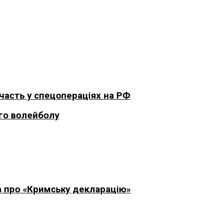
участь у спецопераціях на РФ
го волейболу
ав про «Кримську декларацію»