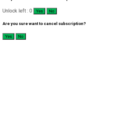
Unlock left : 0
Yes
No
Are you sure want to cancel subscription?
Yes
No