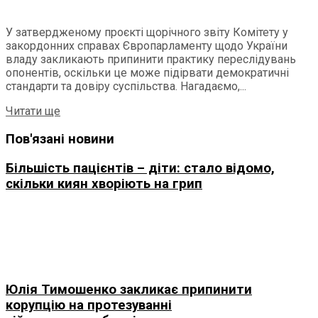
У затвердженому проєкті щорічного звіту Комітету у
закордонних справах Європарламенту щодо України
владу закликають припинити практику переслідувань
опонентів, оскільки це може підірвати демократичні
стандарти та довіру суспільства. Нагадаємо,...
Читати ще
Пов'язані новини
Більшість пацієнтів – діти: стало відомо,
скільки киян хворіють на грип
Юлія Тимошенко закликає припинити
корупцію на протезуванні