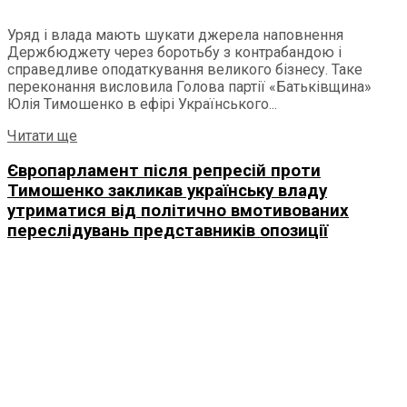
Уряд і влада мають шукати джерела наповнення
Держбюджету через боротьбу з контрабандою і
справедливе оподаткування великого бізнесу. Таке
переконання висловила Голова партії «Батьківщина»
Юлія Тимошенко в ефірі Українського...
Читати ще
Європарламент після репресій проти
Тимошенко закликав українську владу
утриматися від політично вмотивованих
переслідувань представників опозиції