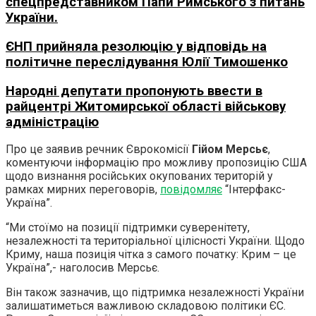
спецпредставником Папи Римського з питань
України.
ЄНП прийняла резолюцію у відповідь на
політичне переслідування Юлії Тимошенко
Народні депутати пропонують ввести в
райцентрі Житомирської області військову
адміністрацію
Про це заявив речник Єврокомісії
Гійом Мерсьє
,
коментуючи інформацію про можливу пропозицію США
щодо визнання російських окупованих територій у
рамках мирних переговорів,
повідомляє
“Інтерфакс-
Україна”.
“Ми стоїмо на позиції підтримки суверенітету,
незалежності та територіальної цілісності України. Щодо
Криму, наша позиція чітка з самого початку: Крим – це
Україна”,- наголосив Мерсьє.
Він також зазначив, що підтримка незалежності України
залишатиметься важливою складовою політики ЄС.