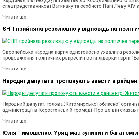
Кардинал Маттео Дзуппі завітав до Координаційного штаб
спецпредставникові Ватикану та особисто Папі Леву ХІV за
Читати ще
ЄНП прийняла резолюцію у відповідь на політ
Європейська народна партія одноголосно ухвалила резолюц
продовження політичних репресій проти лідерки партії "Б
Читати ще
Народні депутати пропонують ввести в райцент
Народний депутат, голова Житомирської обласної організ
адміністрації в Коростенській громаді. Про це він сказав пі
Читати ще
Юлія Тимошенко: Уряд має зупинити багатоміл