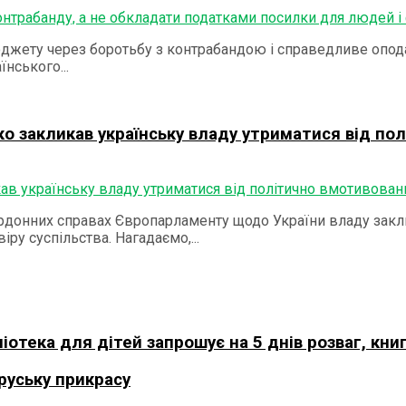
жету через боротьбу з контрабандою і справедливе опода
нського...
о закликав українську владу утриматися від по
ордонних справах Європарламенту щодо України владу закл
ру суспільства. Нагадаємо,...
отека для дітей запрошує на 5 днів розваг, книг
руську прикрасу