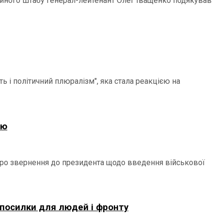
ційного штабу генерал-лейтенант Олег Іващенко подякував
 і політичний плюралізм", яка стала реакцією на
ію
 про звернення до президента щодо введення військової
 посилки для людей і фронту