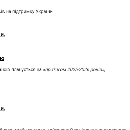
в на підтримку України.
и.
ію
ансів планується на
«протягом 2025-2026 років»
,
и.