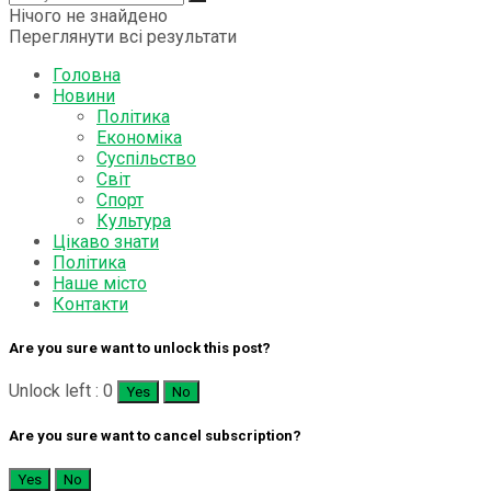
Нічого не знайдено
Переглянути всі результати
Головна
Новини
Політика
Економіка
Суспільство
Світ
Спорт
Культура
Цікаво знати
Політика
Наше місто
Контакти
Are you sure want to unlock this post?
Unlock left : 0
Yes
No
Are you sure want to cancel subscription?
Yes
No