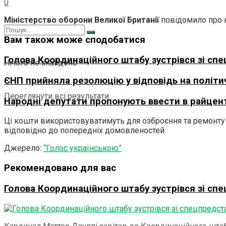
0
Міністерство оборони Великої Британії
повідомило про н
Вам також може сподобатися
Голова Координаційного штабу зустрівся зі сп
Нічого не знайдено
ЄНП прийняла резолюцію у відповідь на політ
Переглянути всі результати
Народні депутати пропонують ввести в райцент
Ці кошти використовуватимуть для озброєння та ремонту т
відповідно до попередніх домовленостей.
Джерело:
“Голос українською”
Рекомендовано для вас
Голова Координаційного штабу зустрівся зі сп