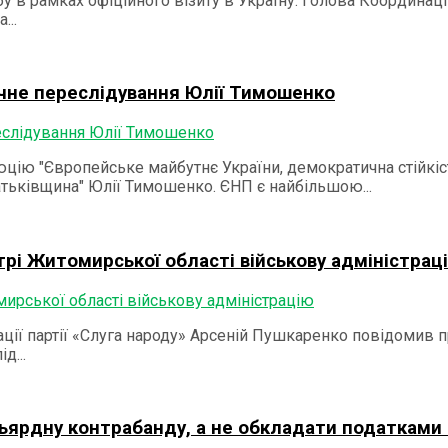
у в рамках офіційного візиту в Україну. Голова Координа
...
ичне переслідування Юлії Тимошенко
ію "Європейське майбутнє України, демократична стійкість
атьківщина" Юлії Тимошенко. ЄНП є найбільшою...
рі Житомирської області військову адміністрац
ації партії «Слуга народу» Арсеній Пушкаренко повідомив
д...
ьярдну контрабанду, а не обкладати податками