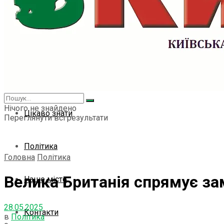
Світ
Спорт
Культура
Нічого не знайдено
Цікаво знати
Переглянути всі результати
Політика
Головна
Політика
Велика Британія спрямує зам
Наше місто
28.05.2025
Контакти
в
Політика