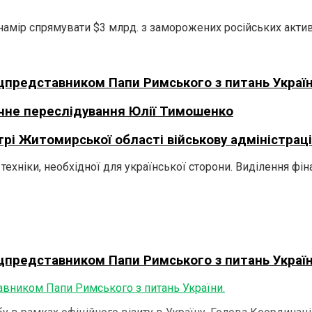
амір спрямувати $3 млрд. з заморожених російських активі
ецпредставником Папи Римського з питань Україн
ичне переслідування Юлії Тимошенко
рі Житомирської області військову адміністрац
ехніки, необхідної для української сторони. Виділення фін
ецпредставником Папи Римського з питань Україн