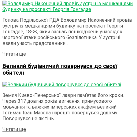
Голова Подільської РДА Володимир Наконечний провів
зустріч із мешканцями будинку на проспекті Георгія
Гонгадзе, 18-Ж, який зазнав пошкоджень унаслідок
чергової атаки російського безпілотника. У зустрічі
взяли участь представники...
Details
Читати ще
Великий будівничий повернувся до своєї
обителі
Земля Києво-Печерської лаври пам’ятає його кроки.
Через 317 довгих років вигнання, примусового
мовчання та важких імперських анафем великий
Гетьман Іван Мазепа нарешті повернувся додому.
Повернувся не як тінь...
Details
Читати ще