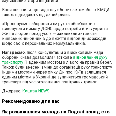
зауважили автори ініціативи.
Вони пояснили, що водії службових автомобілів КМДА
також підпадають під даний ризик.
«Пропонуємо заборонити їм рух та обовʼязково
виконувати вимогу ДСНС щодо потреби йти в укриття.
Життя людей понад усе!» — закликали активісти
київських чиновників до вжиття відповідних заходів
щодо своїх персональних кермувальників.
Нагадаємо
, після консультацій з військовими Рада
оборони Києва дозволила часткове
відновлення руху
транспорту
Південним мостом з лівого на правий берег.
Також були внесені зміни до організації руху транспорту
іншими мостами через річку Дніпро. Київ залишився
єдиним містом в Україні, де зупиняється громадський
транспорт під час оголошення повітряних тривог.
Джерело:
Каштан NEWS
Рекомендовано для вас
Як розважалася молодь на Подолі понад сто