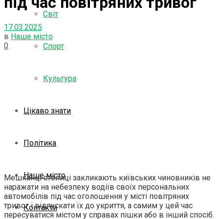
під час повітряних тривог
Світ
17.03.2025
в
Наше місто
0
Спорт
Культура
Цікаво знати
Політика
Наше місто
Мешканці столиці закликають київських чиновників не
наражати на небезпеку водіїв своїх персональних
автомобілів під час оголошення у місті повітряних
тривог і відпускати їх до укриття, а самим у цей час
Контакти
пересуватися містом у справах пішки або в інший спосіб.