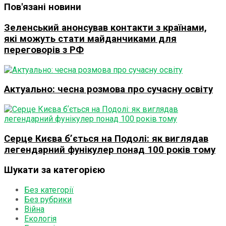
Пов'язані новини
Зеленський анонсував контакти з країнами,
які можуть стати майданчиками для
переговорів з РФ
Актуально: чесна розмова про сучасну освіту
Серце Києва бʼється на Подолі: як виглядав
легендарний фунікулер понад 100 років тому
Шукати за категорією
Без категорії
Без рубрики
Війна
Екологія