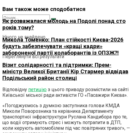
Вам також може сподобатися
Як розважалася молодь на Подолі понад сто
років тому?
Нічого не знайдено
Микола Томенко: План стійкості Києва-2026
будуть забезпечувати «кращі кадри»
забороненої партії колаборантів із ОПЗЖ?!
Переглянути всі результати
Візит солідарності та підтримки: Прем-
міністр Великої Британії Кір Стармер відвідав
Подільський район столиці
Відповідну
петицію
з цього приводу розмістили на сайті
Київської міської ради активісти ГО «Пасажири Києва».
«Погоджуємось з думкою заступника голови КМДА
Миколи Поворозника та керівника Департаменту
транспортної інфраструктури Руслана Кандибора про те,
що водії отримують стрес і можуть потрапити в ДТП,
коли керують автомобілем під час повітряних тривог», —