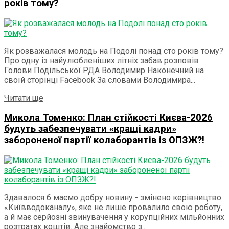
років тому?
Як розважалася молодь на Подолі понад сто років тому?
Про одну із найулюбленіших літніх забав розповів
Голови Подільської РДА Володимир Наконечний на
своїй сторінці Facebook За словами Володимира...
Details
Читати ще
Микола Томенко: План стійкості Києва-2026
будуть забезпечувати «кращі кадри»
забороненої партії колаборантів із ОПЗЖ?!
Здавалося б маємо добру новину - змінено керівництво
«Київводоканалу», яке не лише провалило свою роботу,
а й має серйозні звинувачення у корупційних мільйонних
розтратах коштів. Але знайомство з...