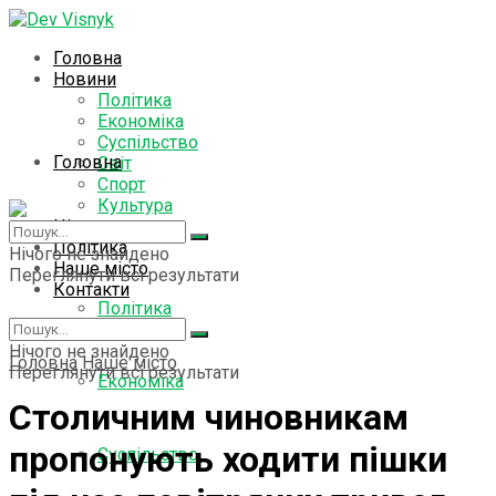
Головна
Новини
Політика
Економіка
Суспільство
Головна
Світ
Спорт
Культура
Цікаво знати
Новини
Політика
Нічого не знайдено
Наше місто
Переглянути всі результати
Контакти
Політика
Нічого не знайдено
Головна
Наше місто
Переглянути всі результати
Економіка
Столичним чиновникам
пропонують ходити пішки
Суспільство