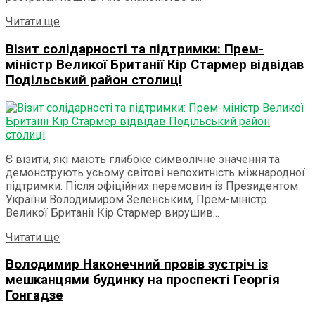
Details
Читати ще
Візит солідарності та підтримки: Прем-
міністр Великої Британії Кір Стармер відвідав
Подільський район столиці
Є візити, які мають глибоке символічне значення та
демонструють усьому світові непохитність міжнародної
підтримки. Після офіційних перемовин із Президентом
України Володимиром Зеленським, Прем-міністр
Великої Британії Кір Стармер вирушив...
Details
Читати ще
Володимир Наконечний провів зустріч із
мешканцями будинку на проспекті Георгія
Гонгадзе