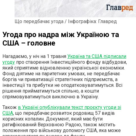
Що передбачає угода / Інфографіка: Главред
Угода про надра між Україною та
США – головне
Нагадаємо, у ніч на 1 травня
Україна та США підписали
угоду
про створення Інвестиційного фонду відбудови,
який сприятиме відновленню української економіки.
Фонд діятиме на паритетних умовах, не передбачає
боргів чи приватизації стратегічних підприємств, а
інвестиції та прибутки не оподатковуватимуться. Всі
рішення прийматимуться спільно, а кошти
спрямовуватимуться виключно в Україну.
Також
в Україні опублікували текст проєкту угоди зі
США
, що передбачає розвиток родовищ 57 видів
корисних копалин. Документ, який має бути
ратифікований Верховною Радою, також містить
положення про військову допомогу США, яка може