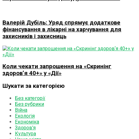
Валерій Дубіль: Уряд спрямує додаткове
фінансування в лікарні на харчування для
захисників і захисниць
Коли чекати запрошення на «Скринінг
здоровʼя 40+» у «Дії»
Шукати за категорією
Без категорії
Без рубрики
Війна
Екологія
Економіка
Здоров'я
Культура