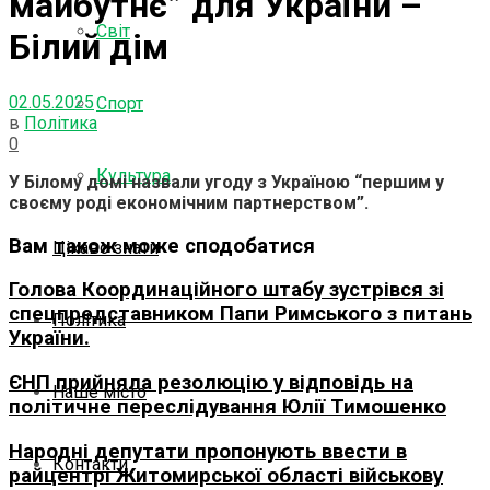
майбутнє” для України –
Світ
Білий дім
02.05.2025
Спорт
в
Політика
0
Культура
У Білому домі назвали угоду з Україною “першим у
своєму роді економічним партнерством”.
Вам також може сподобатися
Цікаво знати
Голова Координаційного штабу зустрівся зі
спецпредставником Папи Римського з питань
Політика
України.
ЄНП прийняла резолюцію у відповідь на
Наше місто
політичне переслідування Юлії Тимошенко
Народні депутати пропонують ввести в
Контакти
райцентрі Житомирської області військову