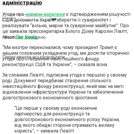
адміністрацію
Угода про
корисні копалини
є підтвердженням рішучості
США допомогти Україні зберегти її суверенітет і
реалізувати “вільне, мирне та суверенне майбутнє”. Про
це заявила прессекретарка Білого Дому Каролін Лівітт,
пише
Sky News
.
Нічого не знайдено
“Ми вкотре переконалися, чому президент Трамп є
нашим головним укладачем угод, ми досягли історичної
Переглянути всі результати
угоди про створення інвестиційного фонду
реконструкції США та України”, – сказала вона.
За словами Левітт, підписана угода є першою у своєму
роді. Документ передбачає створення спільного
інвестиційного фонду реконструкції, який має на меті
відновлення інфраструктури України та забезпечення
довгострокового економічного зростання.
“Це перше у своєму роді економічне
партнерство для реконструкції та
довгострокового економічного успіху України,
від якого обидві сторони отримають велику
користь”, – заявила Левітт.