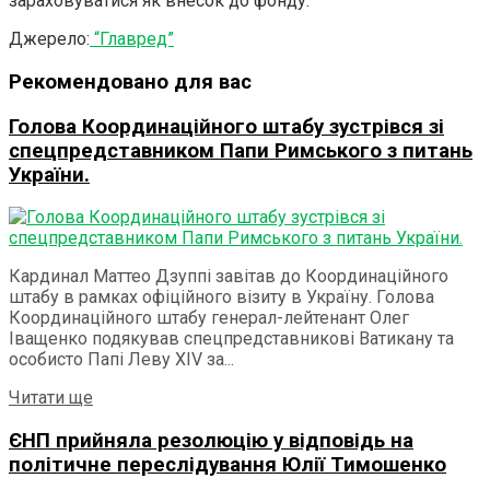
зараховуватися як внесок до фонду.
Джерело:
“Главред”
Рекомендовано для вас
Голова Координаційного штабу зустрівся зі
спецпредставником Папи Римського з питань
України.
Кардинал Маттео Дзуппі завітав до Координаційного
штабу в рамках офіційного візиту в Україну. Голова
Координаційного штабу генерал-лейтенант Олег
Іващенко подякував спецпредставникові Ватикану та
особисто Папі Леву ХІV за...
Details
Читати ще
ЄНП прийняла резолюцію у відповідь на
політичне переслідування Юлії Тимошенко