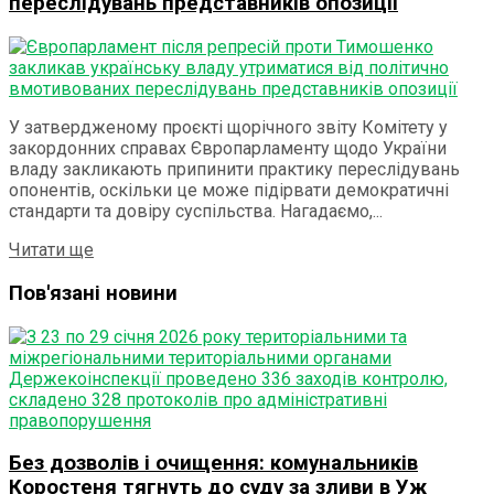
переслідувань представників опозиції
У затвердженому проєкті щорічного звіту Комітету у
закордонних справах Європарламенту щодо України
владу закликають припинити практику переслідувань
опонентів, оскільки це може підірвати демократичні
стандарти та довіру суспільства. Нагадаємо,...
Details
Читати ще
Пов'язані новини
Без дозволів і очищення: комунальників
Коростеня тягнуть до суду за зливи в Уж