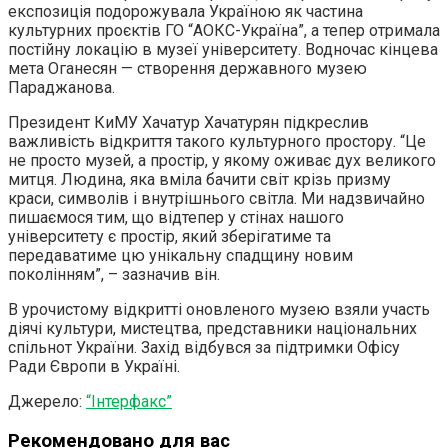
експозиція подорожувала Україною як частина
культурних проєктів ГО “АОКС-Україна”, а тепер отримала
постійну локацію в музеї університету. Водночас кінцева
мета Оганесян — створення державного музею
Параджанова.
Президент КиМУ Хачатур Хачатурян підкреслив
важливість відкриття такого культурного простору. “Це
не просто музей, а простір, у якому оживає дух великого
митця. Людина, яка вміла бачити світ крізь призму
краси, символів і внутрішнього світла. Ми надзвичайно
пишаємося тим, що відтепер у стінах нашого
університету є простір, який зберігатиме та
передаватиме цю унікальну спадщину новим
поколінням”, – зазначив він.
В урочистому відкритті оновленого музею взяли участь
діячі культури, мистецтва, представники національних
спільнот України. Захід відбувся за підтримки Офісу
Ради Європи в Україні.
Джерело:
“Інтерфакс”
Рекомендовано для вас