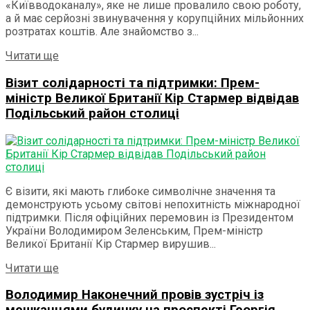
«Київводоканалу», яке не лише провалило свою роботу,
а й має серйозні звинувачення у корупційних мільйонних
розтратах коштів. Але знайомство з...
Details
Читати ще
Візит солідарності та підтримки: Прем-
міністр Великої Британії Кір Стармер відвідав
Подільський район столиці
Є візити, які мають глибоке символічне значення та
демонструють усьому світові непохитність міжнародної
підтримки. Після офіційних перемовин із Президентом
України Володимиром Зеленським, Прем-міністр
Великої Британії Кір Стармер вирушив...
Details
Читати ще
Володимир Наконечний провів зустріч із