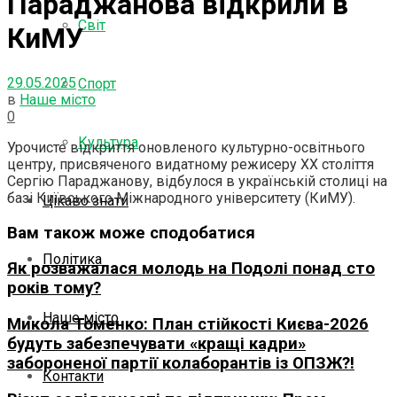
Параджанова відкрили в
Світ
КиМУ
29.05.2025
Спорт
в
Наше місто
0
Культура
Урочисте відкриття оновленого культурно-освітнього
центру, присвяченого видатному режисеру ХХ століття
Сергію Параджанову, відбулося в українській столиці на
базі Київського Міжнародного університету (КиМУ).
Цікаво знати
Вам також може сподобатися
Політика
Як розважалася молодь на Подолі понад сто
років тому?
Наше місто
Микола Томенко: План стійкості Києва-2026
будуть забезпечувати «кращі кадри»
забороненої партії колаборантів із ОПЗЖ?!
Контакти