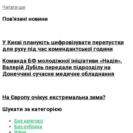
Details
Читати ще
Пов'язані новини
У Києві планують цифровізувати перепустки
для руху під час комендантської години
Команда БФ молодіжної ініціативи «Надія»,
Валерій Дубіль передали підрозділу на
Донеччині сучасне медичне обладнання
На Європу очікує екстремальна зима?
Шукати за категорією
Без категорії
Без рубрики
Війна