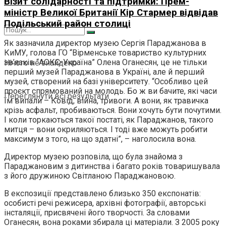
Візит солідарності та підтримки: Прем-
міністр Великої Британії Кір Стармер відвідав
Подільський район столиці
Як зазначила директор музею Сергія Параджанова в
КиМУ, голова ГО “Вірменське товариство культурних
зв’язків “АОКС-Україна” Олена Оганесян, це не тільки
Нічого не знайдено
перший музей Параджанова в Україні, але й перший
музей, створений на базі університету. “Особливо цей
проєкт спрямований на молодь. Бо ж ви бачите, які часи
Переглянути всі результати
їм випали – Ковід, війна, тривоги. А вони, як травичка
крізь асфальт, пробиваються. Вони хочуть бути почутими.
І коли торкаються такої постаті, як Параджанов, такого
митця – вони окриляються. І тоді вже можуть робити
максимум з того, на що здатні”, – наголосила вона.
Директор музею розповіла, що була знайома з
Параджановим з дитинства і багато років товаришувала
з його дружиною Світланою Параджановою.
В експозиції представлено близько 350 експонатів:
особисті речі режисера, архівні фотографії, авторські
інсталяції, присвячені його творчості. За словами
Оганесян, вона роками збирала ці матеріали. З 2005 року