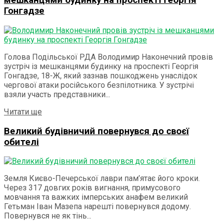
мешканцями будинку на проспекті Георгія
Гонгадзе
Голова Подільської РДА Володимир Наконечний провів
зустріч із мешканцями будинку на проспекті Георгія
Гонгадзе, 18-Ж, який зазнав пошкоджень унаслідок
чергової атаки російського безпілотника. У зустрічі
взяли участь представники...
Details
Читати ще
Великий будівничий повернувся до своєї
обителі
Земля Києво-Печерської лаври пам’ятає його кроки.
Через 317 довгих років вигнання, примусового
мовчання та важких імперських анафем великий
Гетьман Іван Мазепа нарешті повернувся додому.
Повернувся не як тінь...