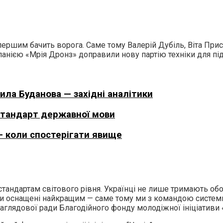
хто першим бачить ворога. Саме тому Валерій Дубіль, Віта 
анією «Мрія Дронз» доправили нову партію техніки для під
ила Буданова — західні аналітики
 стандарт державної мови
– коли спостерігати явище
стандартам світового рівня. Українці не лише тримають об
ти оснащені найкращим — саме тому ми з командою систем
 наглядової ради Благодійного фонду молодіжної ініціативи 