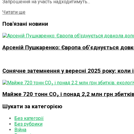
Запрошення на участь надходитимуть...
Details
Читати ще
Пов'язані новини
Арсеній Пушкаренко: Європа об’єднується довко
Сонячне затемнення у вересні 2025 року: коли і
Майже 720 тонн CO₂ і понад 2,2 млн грн збиткі
Шукати за категорією
Без категорії
Без рубрики
Війна