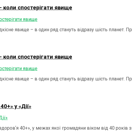
– коли спостерігати явище
дкісне явище – в один ряд стануть відразу шість планет. П
– коли спостерігати явище
дкісне явище – в один ряд стануть відразу шість планет. П
40+» у «Дії»
г здоровʼя 40+», у межах якої громадяни віком від 40 рокі