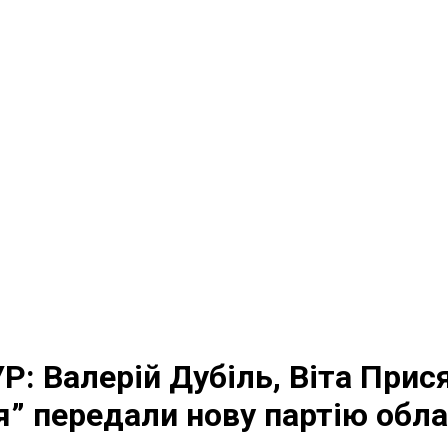
УР: Валерій Дубіль, Віта При
ія” передали нову партію обл