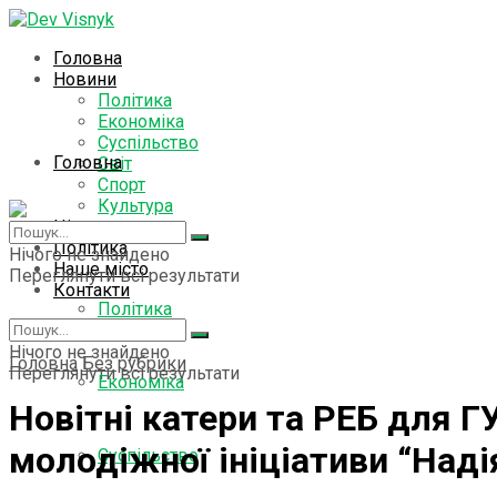
Головна
Новини
Політика
Економіка
Суспільство
Головна
Світ
Спорт
Культура
Цікаво знати
Новини
Політика
Нічого не знайдено
Наше місто
Переглянути всі результати
Контакти
Політика
Нічого не знайдено
Головна
Без рубрики
Переглянути всі результати
Економіка
Новітні катери та РЕБ для Г
молодіжної ініціативи “Над
Суспільство