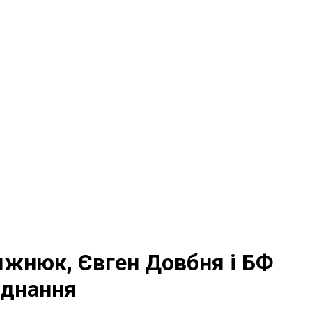
сяжнюк, Євген Довбня і БФ
аднання