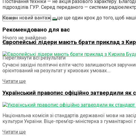
Постачання техніки — не акція разового характеру. Благо
підрозділів ГУР. Серед переданого — системи радіоелектр
Кожен новий вантаж — це ще один крок до того, щоб наш
Рекомендовано для вас
Нічого не знайдено
Європейські лідери мають брати приклад з Кир
Переглянути всі результати
Сучасні західні політичні еліти часто залишаються заручни
орієнтований на результат у кризових умовах....
Details
Читати ще
Український правопис офіційно затвердили як
Національна комісія зі стандартів державної мови на зас
культури України. Віце-прем’єр-міністерка з гуманітарної
Details
Читати ще