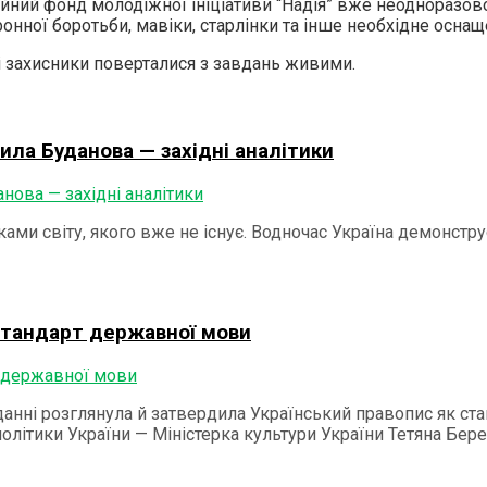
дійний фонд молодіжної ініціативи “Надія” вже неодноразо
онної боротьби, мавіки, старлінки та інше необхідне оснащ
і захисники поверталися з завдань живими.
ила Буданова — західні аналітики
ками світу, якого вже не існує. Водночас Україна демонстру
 стандарт державної мови
іданні розглянула й затвердила Український правопис як ст
 політики України — Міністерка культури України Тетяна Бер