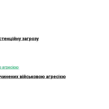
стенційну загрозу
ичинених військовою агресією