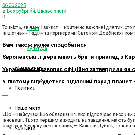
06.06.2025
Світ
в
Без рубрики
,
Цікаво знати
0
Точність, зв’язок і захист — критично важливі для тих, 
Спорт
ініціативи «Надія» та партнерами Євгеном Довбнею і комп
Вам також може сподобатися
Культура
Європейські лідери мають брати приклад з Кир
Цікаво знати
Український правопис офіційно затвердили як
У лютому відбудеться рідкісний парад планет 
Політика
Наше місто
«Це — найсучасніше обладнання, яке відповідає високим 
інновації. Ті, хто першим
виходить на завдання, мають бу
внесок у безпеку всієї країни», — Валерій Дубіль, голова
Контакти