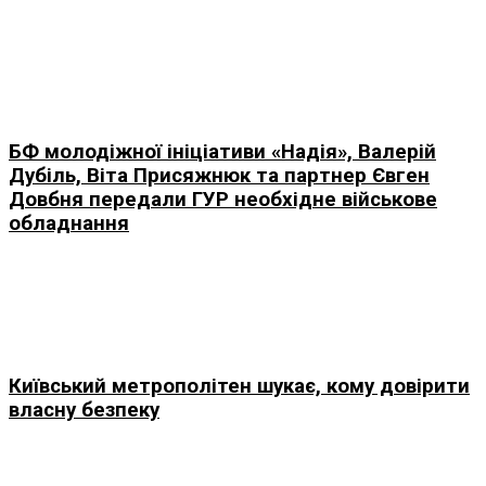
БФ молодіжної ініціативи «Надія», Валерій
Дубіль, Віта Присяжнюк та партнер Євген
Довбня передали ГУР необхідне військове
обладнання
Київський метрополітен шукає, кому довірити
власну безпеку