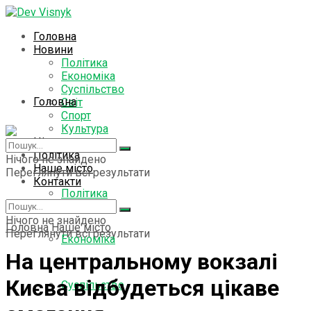
Головна
Новини
Політика
Економіка
Суспільство
Головна
Світ
Спорт
Культура
Цікаво знати
Новини
Політика
Нічого не знайдено
Наше місто
Переглянути всі результати
Контакти
Політика
Нічого не знайдено
Головна
Наше місто
Переглянути всі результати
Економіка
На центральному вокзалі
Києва відбудеться цікаве
Суспільство