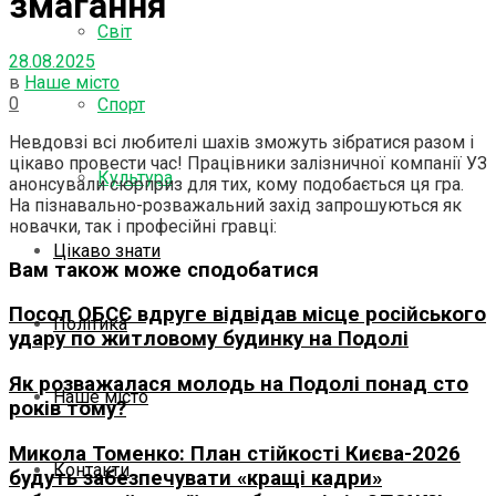
змагання
Світ
28.08.2025
в
Наше місто
0
Спорт
Невдовзі всі любителі шахів зможуть зібратися разом і
цікаво провести час! Працівники залізничної компанії УЗ
Культура
анонсували сюрприз для тих, кому подобається ця гра.
На пізнавально-розважальний захід запрошуються як
новачки, так і професійні гравці:
Цікаво знати
Вам також може сподобатися
Посол ОБСЄ вдруге відвідав місце російського
Політика
удару по житловому будинку на Подолі
Як розважалася молодь на Подолі понад сто
Наше місто
років тому?
Микола Томенко: План стійкості Києва-2026
Контакти
будуть забезпечувати «кращі кадри»