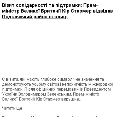
Візит солідарності та підтримки: Прем-
міністр Великої Британії Кір Стармер відвідав
Подільський район столиці
Є візити, які мають глибоке символічне значення та
демонструють усьому світові непохитність міжнародної
підтримки. Після офіційних перемовин із Президентом
України Володимиром Зеленським, Прем-міністр
Великої Британії Кір Стармер вирушив...
Читати ще