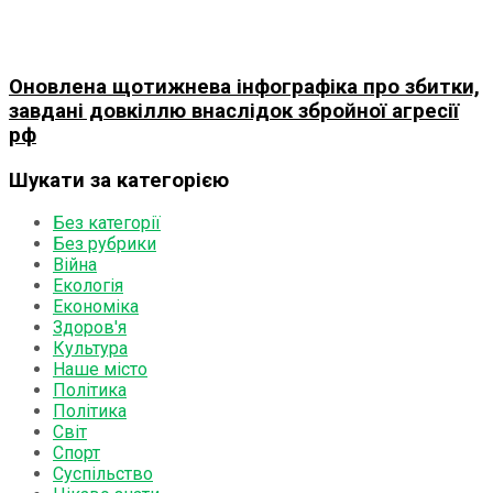
Оновлена щотижнева інфографіка про збитки,
завдані довкіллю внаслідок збройної агресії
рф
Шукати за категорією
Без категорії
Без рубрики
Війна
Екологія
Економіка
Здоров'я
Культура
Наше місто
Політика
Політика
Світ
Спорт
Суспільство