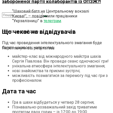
забороненої партії колаборантів із ОПЗЖ?!
“Шаховий батл на Центральному вокзалі
Києва!”, – повідомили працівники
“Укрзалізниці” в
телеграм
.
Що чекає на відвідувачів
Нічого не знайдено
Під час проведення інтелектуального змагання буде
багато цікавого, наприклад:
Переглянути всі результати
майстер-клас від міжнародного майстра шахів
Сергія Павлова. Він проведе сеанс одночасної гри!
унікальна атмосфера інтелектуального змагання;
нові знайомства та приємні зустрічі;
можливість позмагатися за перемогу під час гри з
професіоналом.
Дата та час
Гра в шахи відбудеться у четвер 28 серпня;
Пізнавально-розважальний захід триватиме
протягом двох годин – із 17:00 до 19:00