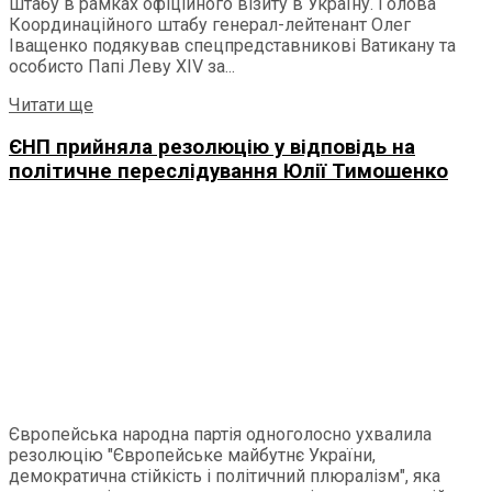
штабу в рамках офіційного візиту в Україну. Голова
Координаційного штабу генерал-лейтенант Олег
Іващенко подякував спецпредставникові Ватикану та
особисто Папі Леву ХІV за...
Читати ще
ЄНП прийняла резолюцію у відповідь на
політичне переслідування Юлії Тимошенко
Європейська народна партія одноголосно ухвалила
резолюцію "Європейське майбутнє України,
демократична стійкість і політичний плюралізм", яка