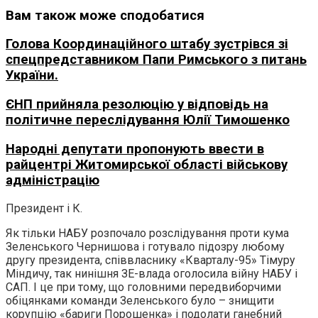
Вам також може сподобатися
Голова Координаційного штабу зустрівся зі
спецпредставником Папи Римського з питань
України.
ЄНП прийняла резолюцію у відповідь на
політичне переслідування Юлії Тимошенко
Народні депутати пропонують ввести в
райцентрі Житомирської області військову
адміністрацію
Президент і К.
Як тільки НАБУ розпочало розслідування проти кума
Зеленського Чернишова і готувало підозру любому
другу президента, співвласнику «Кварталу-95» Тімуру
Міндичу, так нинішня ЗЕ-влада оголосила війну НАБУ і
САП. І це при тому, що головними передвиборчими
обіцянками команди Зеленського було – знищити
корупцію «бариги Порошенка» і подолати ганебний