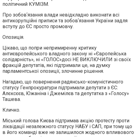
політичний КУМІЗМ.
Про зобовʼязання влади невідкладно виконати всі
антикорупційні приписи та зобовʼязання України задля
вступу до ЄС просто промовчу.
Опозиція.
Цікаво, що попри непримиренну критику
антиєвропейського владного закону ні «Європейська
солідарність», ні «ГОЛОС»досі НЕ ВИКЛЮЧИЛИ зі своїх
фракцій депутатів, які підтримали це, на думку
парламентської опозиції, злочинне рішення.
Нагадаю, що повернення радянсько-комуністичного
статусу Генпрокуратури підтримали депутати з ЄС:
Алєксєєв, Южаніна і Джемілєв та депутатка з «Голосу»
Ташева.
Кличко.
Міський голова Києва підтримав акцію протесту проти
ліквідації незалежного статусу НАБУ і САП, при тому що
в його команді вже не залишилося жодного впливового