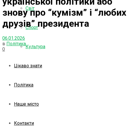
української політики або
Світ
знову про “кумізм” і “любих
друзів” президента
Спорт
06.01.2026
в
Політика
Культура
0
Цікаво знати
Політика
Наше місто
Контакти