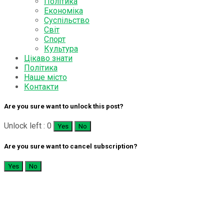
Політика
Економіка
Суспільство
Світ
Спорт
Культура
Цікаво знати
Політика
Наше місто
Контакти
Are you sure want to unlock this post?
Unlock left : 0
Yes
No
Are you sure want to cancel subscription?
Yes
No