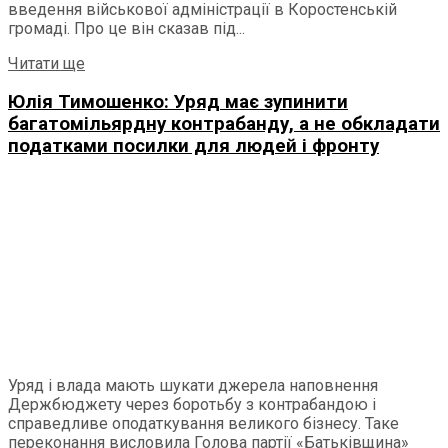
введення військової адміністрації в Коростенській
громаді. Про це він сказав під...
Читати ще
Юлія Тимошенко: Уряд має зупинити
багатомільярдну контрабанду, а не обкладати
податками посилки для людей і фронту
Уряд і влада мають шукати джерела наповнення
Держбюджету через боротьбу з контрабандою і
справедливе оподаткування великого бізнесу. Таке
переконання висловила Голова партії «Батьківщина»