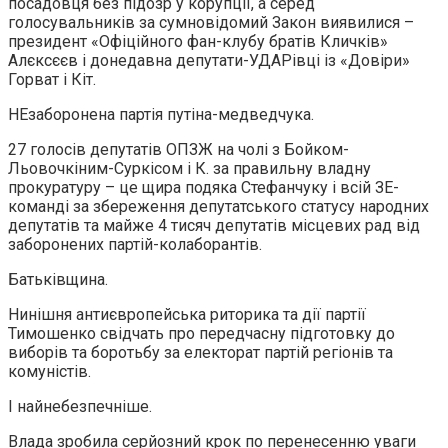
посадовця без підозр у корупції, а серед
голосувальників за сумновідомий Закон виявилися –
президент «Офіційного фан-клубу братів Кличків»
Алєксєєв і донедавна депутати-УДАРівці із «Довіри»
Горват і Кіт.
НЕзаборонена партія путіна-медведчука.
27 голосів депутатів ОПЗЖ на чолі з Бойком-
Льовочкіним-Суркісом і К. за правильну владну
прокуратуру – це щира подяка Стефанчуку і всій ЗЕ-
команді за збереження депутатського статусу народних
депутатів та майже 4 тисяч депутатів місцевих рад від
заборонених партій-колаборантів.
Батьківщина.
Нинішня антиєвропейська риторика та дії партії
Тимошенко свідчать про передчасну підготовку до
виборів та боротьбу за електорат партій регіонів та
комуністів.
І найнебезпечніше.
Влада зробила серйозний крок по перенесенню уваги