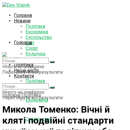
Головна
Новини
Політика
Економіка
Суспільство
Головна
Світ
Спорт
Культура
Цікаво знати
Новини
Політика
Нічого не знайдено
Наше місто
Переглянути всі результати
Контакти
Політика
Нічого не знайдено
Головна
Політика
Переглянути всі результати
Економіка
Микола Томенко: Вічні й
кляті подвійні стандарти
Суспільство