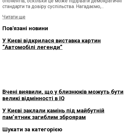
опонентів, оскільки це може підірвати демократичні
стандарти та довіру суспільства. Нагадаємо,...
Читати ще
Пов'язані новини
У Києві відкрилася виставка картин
“Автомобілі легенди”
Вчені виявили, що у близнюків можуть бути
великі відмінності в IQ
У Києві заклали камінь під майбутній
пам’ятник загиблим зброярам
Шукати за категорією