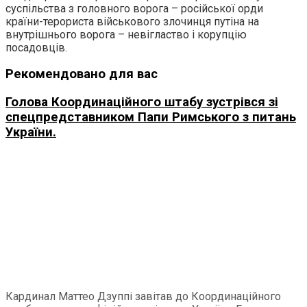
суспільства з головного ворога – російської орди
країни-терориста військового злочинця путіна на
внутрішнього ворога – невігластво і корупцію
посадовців.
Рекомендовано для вас
Голова Координаційного штабу зустрівся зі
спецпредставником Папи Римського з питань
України.
Кардинал Маттео Дзуппі завітав до Координаційного