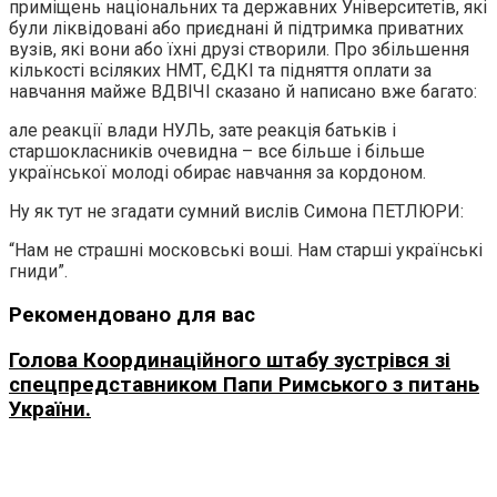
приміщень національних та державних Університетів, які
були ліквідовані або приєднані й підтримка приватних
вузів, які вони або їхні друзі створили. Про збільшення
кількості всіляких НМТ, ЄДКІ та підняття оплати за
навчання майже ВДВІЧІ сказано й написано вже багато:
але реакції влади НУЛЬ, зате реакція батьків і
старшокласників очевидна – все більше і більше
української молоді обирає навчання за кордоном.
Ну як тут не згадати сумний вислів Симона ПЕТЛЮРИ:
“Нам не страшні московські воші. Нам старші українські
гниди”.
Рекомендовано для вас
Голова Координаційного штабу зустрівся зі
спецпредставником Папи Римського з питань
України.