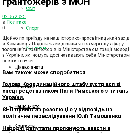
грантожерів з МОН
Світ
02.06.2025
в
Політика
0
Спорт
Щойно по приїзду на наш історико-просвітницький захід
в Камʼянець-Подільський дізнався про чергову аферу
Культура
телепнів та грантожерів із Міністерства еміграції молоді
з України, які чомусь досі називають себе Міністерством
освіти і науки:
Цікаво знати
Вам також може сподобатися
Голова Координаційного штабу зустрівся зі
Політика
спецпредставником Папи Римського з питань
України.
Наше місто
ЄНП прийняла резолюцію у відповідь на
політичне переслідування Юлії Тимошенко
Контакти
Народні депутати пропонують ввести в