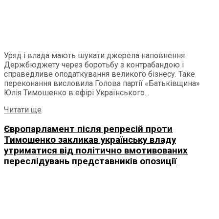
Уряд і влада мають шукати джерела наповнення
Держбюджету через боротьбу з контрабандою і
справедливе оподаткування великого бізнесу. Таке
переконання висловила Голова партії «Батьківщина»
Юлія Тимошенко в ефірі Українського...
Details
Читати ще
Європарламент після репресій проти
Тимошенко закликав українську владу
утриматися від політично вмотивованих
переслідувань представників опозиції