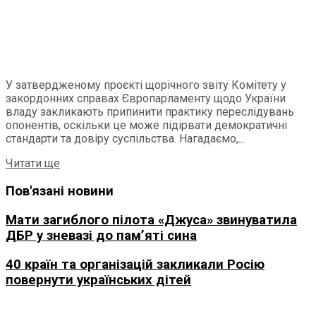
У затвердженому проєкті щорічного звіту Комітету у
закордонних справах Європарламенту щодо України
владу закликають припинити практику переслідувань
опонентів, оскільки це може підірвати демократичні
стандарти та довіру суспільства. Нагадаємо,...
Details
Читати ще
Пов'язані новини
Мати загиблого пілота «Джуса» звинуватила
ДБР у зневазі до пам’яті сина
40 країн та організацій закликали Росію
повернути українських дітей