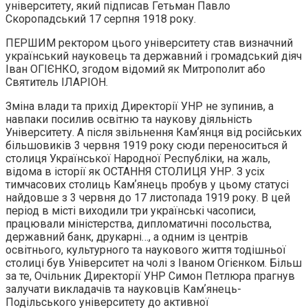
університету, який підписав Гетьман Павло
Скоропадський 17 серпня 1918 року.
ПЕРШИМ ректором цього університету став визначний
український науковець та державний і громадський діяч
Іван ОГІЄНКО, згодом відомий як Митрополит або
Святитель ІЛАРІОН.
Зміна влади та прихід Директорії УНР не зупинив, а
навпаки посилив освітню та наукову діяльність
Університету. А після звільнення Камʼянця від російських
більшовиків 3 червня 1919 року сюди переноситься й
столиця Української Народної Республіки, на жаль,
відома в історії як ОСТАННЯ СТОЛИЦЯ УНР. З усіх
тимчасових столиць Камʼянець пробув у цьому статусі
найдовше з 3 червня до 17 листопада 1919 року. В цей
період в місті виходили три українські часописи,
працювали міністерства, дипломатичні посольства,
державний банк, друкарні…, а одним із центрів
освітнього, культурного та наукового життя тодішньої
столиці був Університет на чолі з Іваном Огієнком. Більш
за те, Очільник Директорії УНР Симон Петлюра прагнув
залучати викладачів та науковців Камʼянець-
Подільського університету до активної