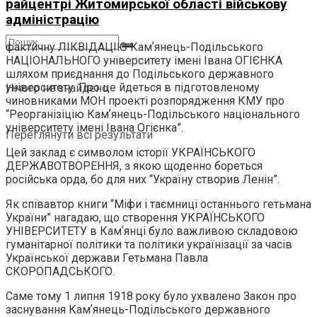
райцентрі Житомирської області військову
адміністрацію
фактичну ЛІКВІДАЦІЮ Камʼянець-Подільського
НАЦІОНАЛЬНОГО університету імені Івана ОГІЄНКА
шляхом приєднання до Подільського державного
університету. Про це йдеться в підготовленому
Нічого не знайдено
чиновниками МОН проекті розпорядження КМУ про
“Реорганізіцію Камʼянець-Подільського національного
університету імені Івана Огієнка”.
Переглянути всі результати
Цей заклад є символом історії УКРАЇНСЬКОГО
ДЕРЖАВОТВОРЕННЯ, з якою щоденно бореться
російська орда, бо для них “Україну створив Ленін”.
Як співавтор книги “Міфи і таємниці останнього гетьмана
України” нагадаю, що створення УКРАЇНСЬКОГО
УНІВЕРСИТЕТУ в Камʼянці було важливою складовою
гуманітарної політики та політики українізації за часів
Української держави Гетьмана Павла
СКОРОПАДСЬКОГО.
Саме тому 1 липня 1918 року було ухвалено Закон про
заснування Камʼянець-Подільського державного