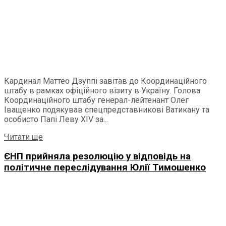
Кардинал Маттео Дзуппі завітав до Координаційного
штабу в рамках офіційного візиту в Україну. Голова
Координаційного штабу генерал-лейтенант Олег
Іващенко подякував спецпредставникові Ватикану та
особисто Папі Леву ХІV за...
Details
Читати ще
ЄНП прийняла резолюцію у відповідь на
політичне переслідування Юлії Тимошенко