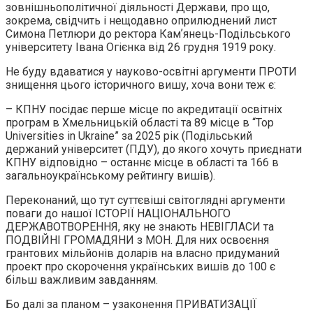
зовнішньополітичної діяльності Держави, про що,
зокрема, свідчить і нещодавно оприлюднений лист
Симона Петлюри до ректора Камʼянець-Подільського
університету Івана Огієнка від 26 грудня 1919 року.
Не буду вдаватися у науково-освітні аргументи ПРОТИ
знищення цього історичного вишу, хоча вони теж є:
– КПНУ посідає перше місце по акредитації освітніх
програм в Хмельницькій області та 89 місце в “Top
Universities in Ukraine” за 2025 рік (Подільський
держаний університет (ПДУ), до якого хочуть приєднати
КПНУ відповідно – останнє місце в області та 166 в
загальноукраїнському рейтингу вишів).
Переконаний, що тут суттєвіші світоглядні аргументи
поваги до нашої ІСТОРІЇ НАЦІОНАЛЬНОГО
ДЕРЖАВОТВОРЕННЯ, яку не знають НЕВІГЛАСИ та
ПОДВІЙНІ ГРОМАДЯНИ з МОН. Для них освоєння
грантових мільйонів доларів на власно придуманий
проект про скорочення українських вишів до 100 є
більш важливим завданням.
Бо далі за планом – узаконення ПРИВАТИЗАЦІЇ