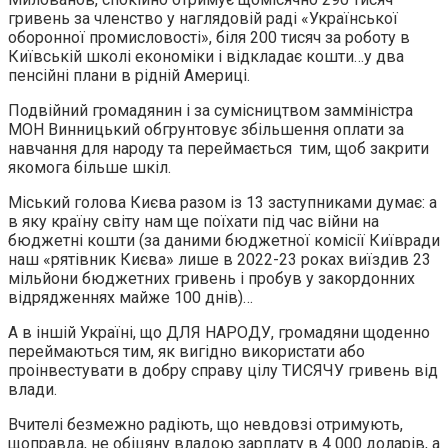
гривень за членство у наглядовій раді «Української
оборонної промисловості», біля 200 тисяч за роботу в
Київській школі економіки і відкладає кошти…у два
пенсійні плани в рідній Америці.
Подвійний громадянин і за сумісництвом замміністра
МОН Винницький обгрунтовує збільшення оплати за
навчання для народу та переймається тим, щоб закрити
якомога більше шкіл.
Міський голова Києва разом із 13 заступниками думає: а
в яку країну світу нам ще поїхати під час війни на
бюджетні кошти (за даними бюджетної комісії Київради
наш «рятівник Києва» лише в 2022-23 роках виїздив 23
мільйони бюджетних гривень і пробув у закордонних
відрядженнях майже 100 днів)…
А в іншій Україні, що ДЛЯ НАРОДУ, громадяни щоденно
переймаються тим, як вигідно використати або
проінвестувати в добру справу цілу ТИСЯЧУ гривень від
влади.
Вчителі безмежно радіють, що невдовзі отримують,
щоправда, не обіцяну владою зарплату в 4 000 доларів, а