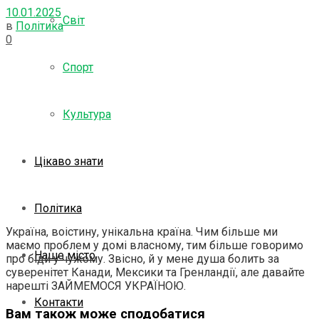
10.01.2025
Світ
в
Політика
0
Спорт
Культура
Цікаво знати
Політика
Україна, воістину, унікальна країна. Чим більше ми
маємо проблем у домі власному, тим більше говоримо
Наше місто
про біди у чужому. Звісно, й у мене душа болить за
суверенітет Канади, Мексики та Гренландії, але давайте
нарешті ЗАЙМЕМОСЯ УКРАЇНОЮ.
Контакти
Вам також може сподобатися