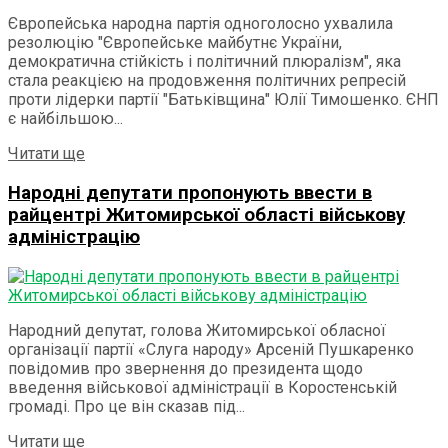
Європейська народна партія одноголосно ухвалила
резолюцію "Європейське майбутнє України,
демократична стійкість і політичний плюралізм", яка
стала реакцією на продовження політичних репресій
проти лідерки партії "Батьківщина" Юлії Тимошенко. ЄНП
є найбільшою...
Details
Читати ще
Народні депутати пропонують ввести в
райцентрі Житомирської області військову
адміністрацію
Народний депутат, голова Житомирської обласної
організації партії «Слуга народу» Арсеній Пушкаренко
повідомив про звернення до президента щодо
введення військової адміністрації в Коростенській
громаді. Про це він сказав під...
Details
Читати ще