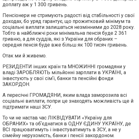
доплату аж у 1 300 гривень.
Пенсіонери не стримують радості від стабільності у свої
доходах, бо уряд гарантує, що прожитковий мінімум та
соціальні виплати залишаться незмінними до 2028 року.
Тобто в найближчі роки мінімальна пенсія буде 2 361
гривню, а для суддів, які з України для обраних –
середня пенсія буде вже більш як 100 тисяч гривень.
Отак ми й живемо.
РЕЗИДЕНТИ інших країн та МНОЖИННІ громадяни у
владі ЗАРОБЛЯЮТЬ мільйонні зарплати в УКРАЇНІ, а
інвестують у свої сімʼї, банки та пенсійні фонди
ЗАКОРДОН.
А пересічні ГРОМАДЯНИ, яким влада заморозила всі
соціальні виплати, попри це знаходять можливість ще й
підтримати наші ЗСУ.
То чи не настав час ЛІКВІДУВАТИ «Україну для
ОБРАНИХ» та обʼєднатися в ОДНУ ЄДИНУ УКРАЇНУ, де
ВСІ працюватимуть і інвестуватимуть в ЗСУ, а не у
сімейну нерухомість, банки і пенсії закордоном.