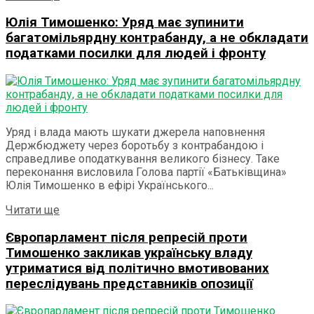
Юлія Тимошенко: Уряд має зупинити
багатомільярдну контрабанду, а не обкладати
податками посилки для людей і фронту
Уряд і влада мають шукати джерела наповнення
Держбюджету через боротьбу з контрабандою і
справедливе оподаткування великого бізнесу. Таке
переконання висловила Голова партії «Батьківщина»
Юлія Тимошенко в ефірі Українського...
Details
Читати ще
Європарламент після репресій проти
Тимошенко закликав українську владу
утриматися від політично вмотивованих
переслідувань представників опозиції