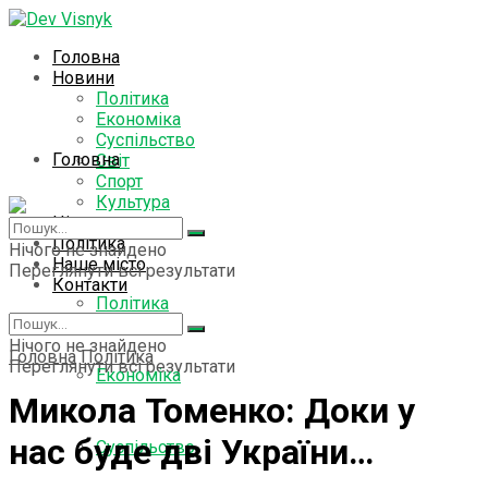
Головна
Новини
Політика
Економіка
Суспільство
Головна
Світ
Спорт
Культура
Цікаво знати
Новини
Політика
Нічого не знайдено
Наше місто
Переглянути всі результати
Контакти
Політика
Нічого не знайдено
Головна
Політика
Переглянути всі результати
Економіка
Микола Томенко: Доки у
нас буде дві України…
Суспільство