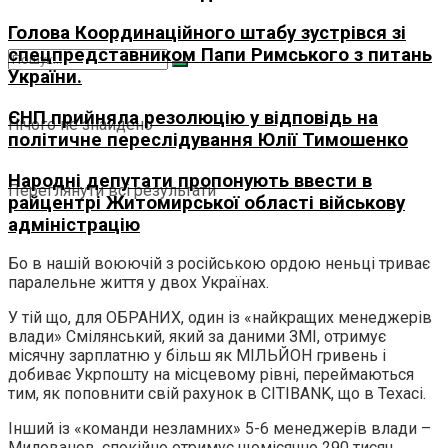
Голова Координаційного штабу зустрівся зі
спецпредставником Папи Римського з питань
України.
ЄНП прийняла резолюцію у відповідь на
Нічого не знайдено
політичне переслідування Юлії Тимошенко
Народні депутати пропонують ввести в
Переглянути всі результати
райцентрі Житомирської області військову
адміністрацію
Бо в нашій воюючій з російською ордою неньці триває
паралельне життя у двох Українах.
У тій що, для ОБРАНИХ, один із «найкращих менеджерів
влади» Смілянський, який за даними ЗМІ, отримує
місячну зарплатню у більш як МІЛЬЙОН гривень і
добиває Укрпошту на місцевому рівні, переймаються
тим, як поповнити свій рахунок в CITIBANK, що в Техасі.
Інший із «команди незламних» 5-6 менеджерів влади –
Милованов, спокійно отримує щомісячно 290 тисяч