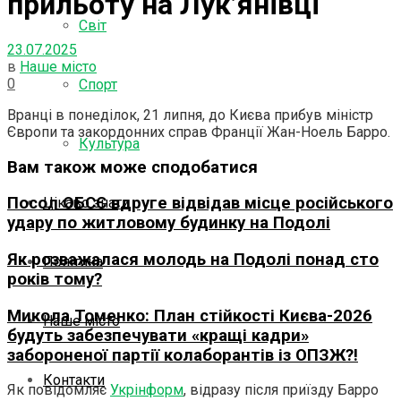
прильоту на Лук’янівці
Світ
23.07.2025
в
Наше місто
0
Спорт
Вранці в понеділок, 21 липня, до Києва прибув міністр
Європи та закордонних справ Франції Жан-Ноель Барро.
Культура
Вам також може сподобатися
Посол ОБСЄ вдруге відвідав місце російського
Цікаво знати
удару по житловому будинку на Подолі
Як розважалася молодь на Подолі понад сто
Політика
років тому?
Микола Томенко: План стійкості Києва-2026
Наше місто
будуть забезпечувати «кращі кадри»
забороненої партії колаборантів із ОПЗЖ?!
Контакти
Як повідомляє
Укрінформ
, відразу після приїзду Барро