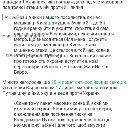
відвідав Лук’янівку, яка постраждала під час масованої
повітряної атаки в ніч проти 21 липня.
«Працівники нашого посольства, як і всі
мешканці Києва, змушені були з 3-ї до 5-ї
години ранку йти в укриття. Укриття, які самі
вже не є зовсім безпечними, оскільки станція
Нічого не знайдено
метро, що знаходиться біля мене і служить
укриттям для мешканців Києва, стала
мішенню атаки. Це сталося в той час, коли в
Переглянути всі результати
суботу вранці Президент Зеленський заявив
про готовність України вступити в нові
переговори з Росією», – сказав Жан-Ноель
Барро.
Міністр наголосив, що
18-й пакет антиросійських санкцій
,
ухвалений Євросоюзом 17 липня, має збільшити для
Путіна ціну війни, яку він веде проти України.
«Саме тому пакет масових санкцій, який ми
ухвалили на рівні Європи минулого четверга,
є важливим для посилення тиску на
Володимира Путіна, для підвищення ціни цієї
неймовірної війни і для того, щоб змусити