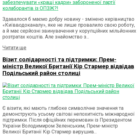
Здавалося б маємо добру новину - змінено керівництво
«Київводоканалу», яке не лише провалило свою роботу,
а й має серйозні звинувачення у корупційних мільйонних
розтратах коштів. Але знайомство з...
Details
Читати ще
Візит солідарності та підтримки: Прем-
міністр Великої Британії Кір Стармер відвідав
Подільський район столиці
Є візити, які мають глибоке символічне значення та
демонструють усьому світові непохитність міжнародної
підтримки. Після офіційних перемовин із Президентом
України Володимиром Зеленським, Прем-міністр
Великої Британії Кір Стармер вирушив...