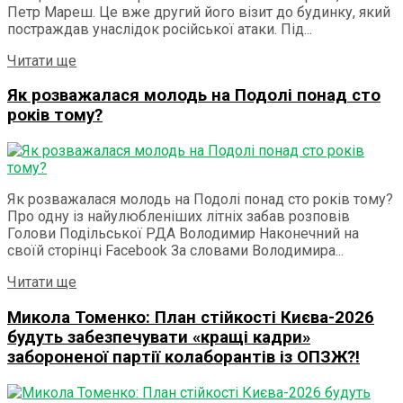
Петр Мареш. Це вже другий його візит до будинку, який
постраждав унаслідок російської атаки. Під...
Details
Читати ще
Як розважалася молодь на Подолі понад сто
років тому?
Як розважалася молодь на Подолі понад сто років тому?
Про одну із найулюбленіших літніх забав розповів
Голови Подільської РДА Володимир Наконечний на
своїй сторінці Facebook За словами Володимира...
Details
Читати ще
Микола Томенко: План стійкості Києва-2026
будуть забезпечувати «кращі кадри»
забороненої партії колаборантів із ОПЗЖ?!