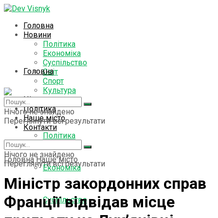
Головна
Новини
Політика
Економіка
Суспільство
Головна
Світ
Спорт
Культура
Цікаво знати
Новини
Політика
Нічого не знайдено
Наше місто
Переглянути всі результати
Контакти
Політика
Нічого не знайдено
Головна
Наше місто
Переглянути всі результати
Економіка
Міністр закордонних справ
Франції відвідав місце
Суспільство