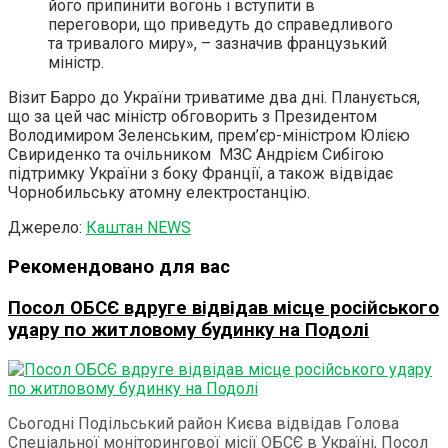
його припинити вогонь і вступити в
переговори, що приведуть до справедливого
та тривалого миру», – зазначив французький
міністр.
Візит Барро до України триватиме два дні. Планується,
що за цей час міністр обговорить з Президентом
Володимиром Зеленським, прем’єр-міністром Юлією
Свириденко та очільником МЗС Андрієм Сибігою
підтримку України з боку Франції, а також відвідає
Чорнобильську атомну електростанцію.
Джерело:
Каштан NEWS
Рекомендовано для вас
Посол ОБСЄ вдруге відвідав місце російського
удару по житловому будинку на Подолі
Сьогодні Подільський район Києва відвідав Голова
Спеціальної моніторингової місії ОБСЄ в Україні, Посол