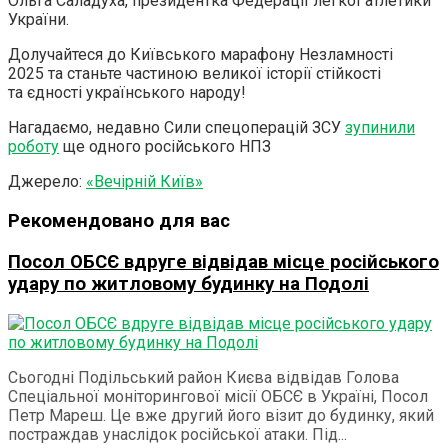
Ольга Саладуха, президентка Федерації легкої атлетики
України.
Долучайтеся до Київського марафону Незламності
2025 та станьте частиною великої історії стійкості
та єдності українського народу!
Нагадаємо, недавно Сили спецоперацій ЗСУ
зупинили
роботу
ще одного російського НПЗ
Джерело:
«Вечірній Київ»
Рекомендовано для вас
Посол ОБСЄ вдруге відвідав місце російського
удару по житловому будинку на Подолі
Сьогодні Подільський район Києва відвідав Голова
Спеціальної моніторингової місії ОБСЄ в Україні, Посол
Петр Мареш. Це вже другий його візит до будинку, який
постраждав унаслідок російської атаки. Під...