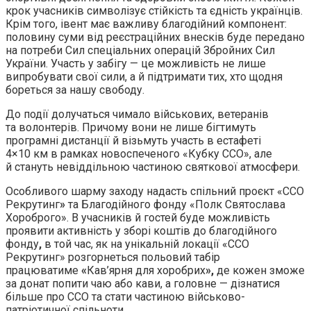
крок учасників символізує стійкість та єдність українців.
Крім того, івент має важливу благодійний компонент:
половину суми від реєстраційних внесків буде передано
на потреби Сил спеціальних операцій Збройних Сил
України. Участь у забігу — це можливість не лише
випробувати свої сили, а й підтримати тих, хто щодня
бореться за нашу свободу.
До події долучаться чимало військових, ветеранів
та волонтерів. Причому вони не лише бігтимуть
програмні дистанції й візьмуть участь в естафеті
4×10 км в рамках новоспеченого «Кубку ССО», але
й стануть невіддільною частиною святкової атмосфери.
Особливого шарму заходу надасть спільний проєкт «ССО
Рекрутинг
»
та Благодійного фонду «Полк Святослава
Хороброго». В учасників й гостей буде можливість
проявити активність у зборі коштів до благодійного
фонду
,
в той час, як на унікальній локації «ССО
Рекрутинг» розгорнеться польовий табір
працюватиме
«
Кав’ярня для хоробрих
»,
де кожен зможе
за донат попити чаю або кави, а головне — дізнатися
більше про ССО та стати частиною військово-
патріотичної спільноти.