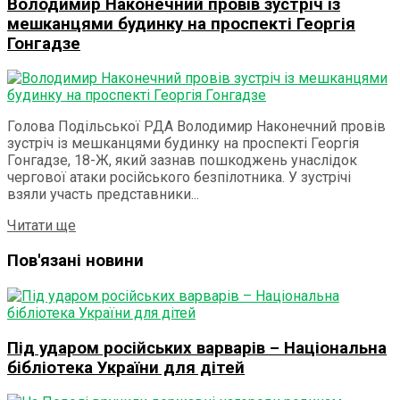
Володимир Наконечний провів зустріч із
мешканцями будинку на проспекті Георгія
Гонгадзе
Голова Подільської РДА Володимир Наконечний провів
зустріч із мешканцями будинку на проспекті Георгія
Гонгадзе, 18-Ж, який зазнав пошкоджень унаслідок
чергової атаки російського безпілотника. У зустрічі
взяли участь представники...
Details
Читати ще
Пов'язані новини
Під ударом російських варварів – Національна
бібліотека України для дітей