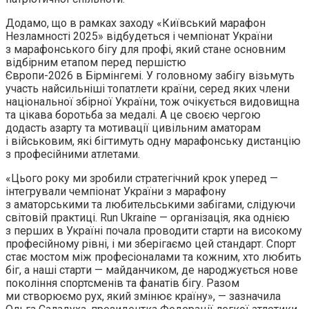
Додамо, що в рамках заходу «Київський марафон
Незламності 2025» відбудеться і чемпіонат України
з марафонського бігу для профі, який стане основним
відбірним етапом перед першістю
Європи-2026 в Бірмінгемі. У головному забігу візьмуть
участь найсильніші топатлети країни, серед яких члени
національної збірної України, тож очікується видовищна
та цікава боротьба за медалі. А це своєю чергою
додасть азарту та мотивації цивільним аматорам
і військовим, які бігтимуть одну марафонську дистанцію
з професійними атлетами.
«Цього року ми зробили стратегічний крок уперед —
інтегрували чемпіонат України з марафону
з аматорськими та любительськими забігами, слідуючи
світовій практиці. Run Ukraine — організація, яка однією
з перших в Україні почала проводити старти на високому
професійному рівні, і ми зберігаємо цей стандарт. Спорт
стає мостом між професіоналами та кожним, хто любить
біг, а наші старти — майданчиком, де народжується нове
покоління спортсменів та фанатів бігу. Разом
ми створюємо рух, який змінює країну», — зазначила