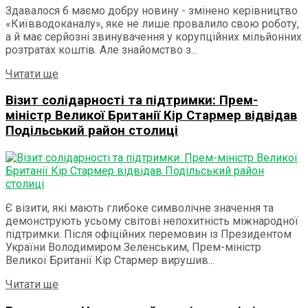
Здавалося б маємо добру новину - змінено керівництво
«Київводоканалу», яке не лише провалило свою роботу,
а й має серйозні звинувачення у корупційних мільйонних
розтратах коштів. Але знайомство з...
Details
Читати ще
Візит солідарності та підтримки: Прем-
міністр Великої Британії Кір Стармер відвідав
Подільський район столиці
Є візити, які мають глибоке символічне значення та
демонструють усьому світові непохитність міжнародної
підтримки. Після офіційних перемовин із Президентом
України Володимиром Зеленським, Прем-міністр
Великої Британії Кір Стармер вирушив...
Details
Читати ще