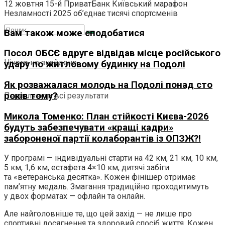
12 жовтня 15-й ПриватБанк Київський марафон
Незламності 2025 об’єднає тисячі спортсменів
Вам також може сподобатися
Посол ОБСЄ вдруге відвідав місце російського
Нічого не знайдено
удару по житловому будинку на Подолі
Як розважалася молодь на Подолі понад сто
років тому?
Переглянути всі результати
Микола Томенко: План стійкості Києва-2026
будуть забезпечувати «кращі кадри»
забороненої партії колаборантів із ОПЗЖ?!
У програмі — індивідуальні старти на 42 км, 21 км, 10 км,
5 км, 1,6 км, естафета 4×10 км, дитячі забіги
та «ветеранська десятка». Кожен фінішер отримає
пам’ятну медаль. Змагання традиційно проходитимуть
у двох форматах — офлайн та онлайн.
Але найголовніше те, що цей захід — не лише про
спортивні досягнення та здоровий спосіб життя. Кожен