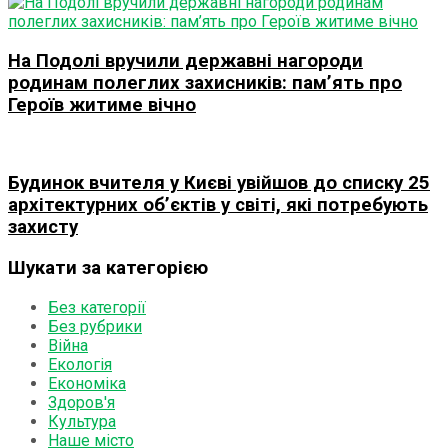
На Подолі вручили державні нагороди
родинам полеглих захисників: пам’ять про
Героїв житиме вічно
Будинок вчителя у Києві увійшов до списку 25
архітектурних об’єктів у світі, які потребують
захисту
Шукати за категорією
Без категорії
Без рубрики
Війна
Екологія
Економіка
Здоров'я
Культура
Наше місто