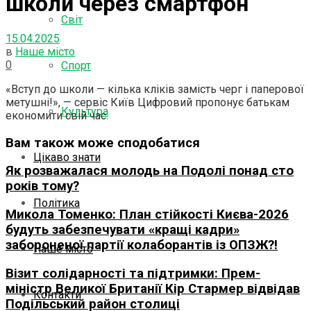
школи через смартфон
Світ
15.04.2025
в
Наше місто
0
Спорт
«Вступ до школи — кілька кліків замість черг і паперової
метушні!», — сервіс Київ Цифровий пропонує батькам
Культура
економити свій час.
Вам також може сподобатися
Цікаво знати
Як розважалася молодь на Подолі понад сто
років тому?
Політика
Микола Томенко: План стійкості Києва-2026
будуть забезпечувати «кращі кадри»
забороненої партії колаборантів із ОПЗЖ?!
Наше місто
Візит солідарності та підтримки: Прем-
міністр Великої Британії Кір Стармер відвідав
Контакти
Подільський район столиці