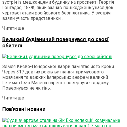
зустріч із мешканцями будинку на проспекті Георгія
Гонгадзе, 18-Ж, який зазнав пошкоджень унаслідок
чергової атаки російського безпілотника. У зустрічі
взяли участь представники...
Details
Читати ще
Великий будівничий повернувся до своєї
обителі
Земля Києво-Печерської лаври пам’ятає його кроки.
Через 317 довгих років вигнання, примусового
мовчання та важких імперських анафем великий
Гетьман Іван Мазепа нарешті повернувся додому.
Повернувся не як тінь...
Details
Читати ще
Пов'язані новини