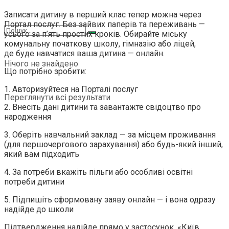
Записати дитину в перший клас тепер можна через
Портал послуг. Без зайвих паперів та переживань —
усього за п’ять простих кроків. Обирайте міську
комунальну початкову школу, гімназію або ліцей,
де буде навчатися ваша дитина — онлайн.
Нічого не знайдено
Що потрібно зробити:
1. Авторизуйтеся на Порталі послуг
Переглянути всі результати
2. Внесіть дані дитини та завантажте свідоцтво про
народження
3. Оберіть навчальний заклад — за місцем проживання
(для першочергового зарахування) або будь-який інший,
який вам підходить
4. За потреби вкажіть пільги або особливі освітні
потреби дитини
5. Підпишіть сформовану заяву онлайн — і вона одразу
надійде до школи
Підтвердження надійде прямо у застосунок. «Київ