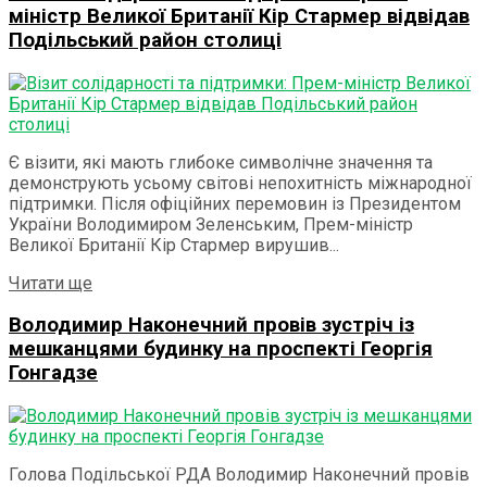
міністр Великої Британії Кір Стармер відвідав
Подільський район столиці
Є візити, які мають глибоке символічне значення та
демонструють усьому світові непохитність міжнародної
підтримки. Після офіційних перемовин із Президентом
України Володимиром Зеленським, Прем-міністр
Великої Британії Кір Стармер вирушив...
Details
Читати ще
Володимир Наконечний провів зустріч із
мешканцями будинку на проспекті Георгія
Гонгадзе
Голова Подільської РДА Володимир Наконечний провів