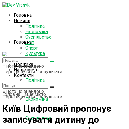
Головна
Новини
Політика
Економіка
Суспільство
Головна
Світ
Спорт
Культура
Цікаво знати
Новини
Політика
Нічого не знайдено
Наше місто
Переглянути всі результати
Контакти
Політика
Нічого не знайдено
Головна
Наше місто
Переглянути всі результати
Економіка
Київ Цифровий пропонує
записувати дитину до
Суспільство