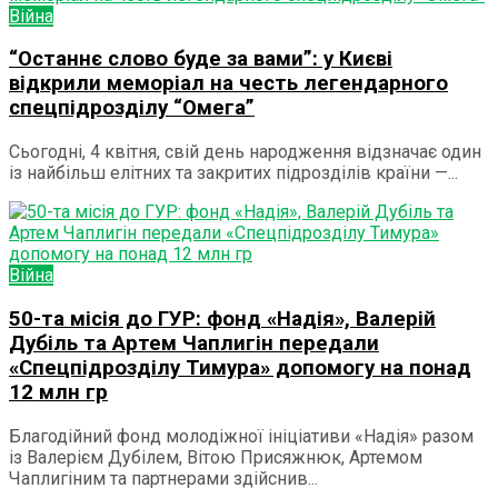
Війна
“Останнє слово буде за вами”: у Києві
відкрили меморіал на честь легендарного
спецпідрозділу “Омега”
Сьогодні, 4 квітня, свій день народження відзначає один
із найбільш елітних та закритих підрозділів країни —...
Війна
50-та місія до ГУР: фонд «Надія», Валерій
Дубіль та Артем Чаплигін передали
«Спецпідрозділу Тимура» допомогу на понад
12 млн гр
Благодійний фонд молодіжної ініціативи «Надія» разом
із Валерієм Дубілем, Вітою Присяжнюк, Артемом
Чаплигіним та партнерами здійснив...