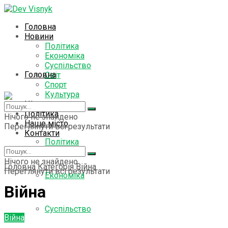
Головна
Новини
Політика
Економіка
Суспільство
Головна
Світ
Спорт
Культура
Цікаво знати
Новини
Політика
Нічого не знайдено
Наше місто
Переглянути всі результати
Контакти
Політика
Нічого не знайдено
Головна
Категорія
Війна
Переглянути всі результати
Економіка
Війна
Суспільство
Війна