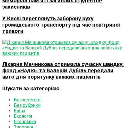
меморіал пам’яті загиблих студентів-
захисників
У Києві переглянуть заборону руху
громадського транспорту під час повітряної
тривоги
Лікарня Мечникова отримала сучасну швидку:
фонд «Надія» та Валерій Дубіль передали
авто для порятунку важких пацієнтів
Шукати за категорією
Без категорії
Без рубрики
Війна
Екологія
Економіка
Здоров'я