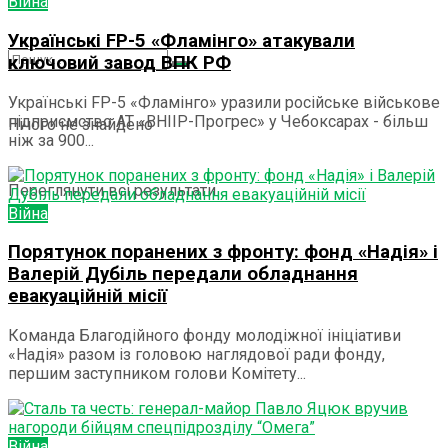
Війна
Українські FP-5 «Фламінго» атакували
ключовий завод ВПК РФ
Українські FP-5 «Фламінго» уразили російське військове
підприємство АТ «ВНІІР-Прогрес» у Чебоксарах - більш
Нічого не знайдено
ніж за 900...
Переглянути всі результати
Війна
Порятунок поранених з фронту: фонд «Надія» і
Валерій Дубіль передали обладнання
евакуаційній місії
Команда Благодійного фонду молодіжної ініціативи
«Надія» разом із головою наглядової ради фонду,
першим заступником голови Комітету...
Війна