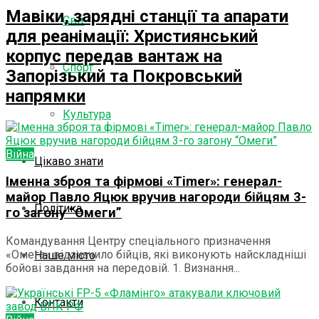
Мавіки, зарядні станції та апарати
Світ
для реанімації: Християнський
корпус передав вантаж на
Спорт
Запорізький та Покровський
напрямки
Культура
Війна
Цікаво знати
Іменна зброя та фірмові «Timer»: генерал-
майор Павло Яцюк вручив нагороди бійцям 3-
Політика
го загону “Омеги”
Командування Центру спеціального призначення
«Омега» відзначило бійців, які виконують найскладніші
Наше місто
бойові завдання на передовій. 1. Визнання...
Контакти