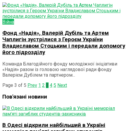
Війна
Фонд «Надія», Валерій Дубіль та Артем
Чаплигін зустрілися з Героєм України
Владиславом Стоцьким і передали допомогу
його підрозділу
Команда Благодійного фонду молодіжної ініціативи
«Надія» разом із головою наглядової ради фонду
Валерієм Дубілем та партнером...
Page 3 of 5
Prev
1
2
3
4
5
Next
Пов'язані новини
В Одесі відкрили найбільший в Україні