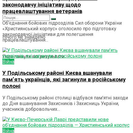
законодавчу ініціативу щодо
працевлаштування ветеранів
Об'єднання бойових підрозділів Сил оборони України
«Християнський корпус» оголосило про підготовку
законодавчої ініціативи для полегшення
Нічого не знайдено
працевлаштування...
Переглянути всі результати
Війна
У Подільському районі Києва вшанували
пам’ять українців, які загинули в російському
полоні
У Подільському районі столиці відбувся пам’ятні заходи
до Дня вшанування Захисників і Захисниць України,
учасників добровольчих...
Війна