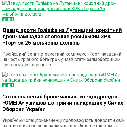
Війна
Давид проти Голіафа на Луганщині: крихітний
дрон-камікадзе спопелив російський ЗРК
«Тор» за 25 мільйонів доларів
Російський зенітно-ракетний комплекс «Тор», названий
на честь грізного бога грому, мав стати залізобетонним
куполом для окупантів...
Війна
Сотні спалених бронемашин: спецпідрозділ
«ОМЕГА» увійшов до трійки найкращих у Силах
Оборони України
Українські спецпризначенці продовжують доводити свій
надвисокий професіоналізм на полі бою не словом, а