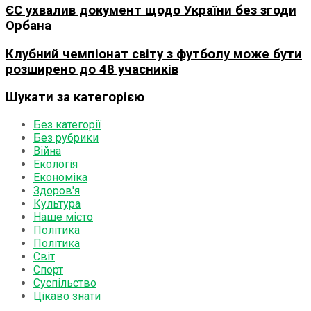
ЄС ухвалив документ щодо України без згоди
Орбана
Клубний чемпіонат світу з футболу може бути
розширено до 48 учасників
Шукати за категорією
Без категорії
Без рубрики
Війна
Екологія
Економіка
Здоров'я
Культура
Наше місто
Політика
Політика
Світ
Спорт
Суспільство
Цікаво знати