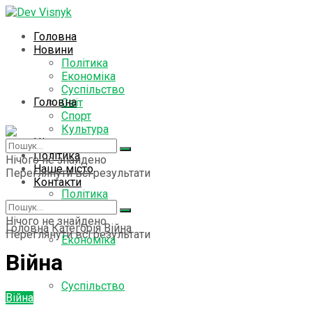
Головна
Новини
Політика
Економіка
Суспільство
Головна
Світ
Спорт
Культура
Цікаво знати
Новини
Політика
Нічого не знайдено
Наше місто
Переглянути всі результати
Контакти
Політика
Нічого не знайдено
Головна
Категорія
Війна
Переглянути всі результати
Економіка
Війна
Суспільство
Війна