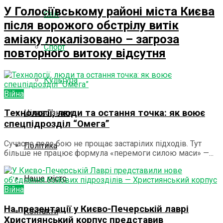
У Голосіївському районі міста Києва
Світ
після ворожого обстрілу витік
аміаку локалізовано – загроза
Спорт
повторного витоку відсутня
Культура
Війна
Технології, люди та остання точка: як воює
Цікаво знати
спецпідрозділ “Омега”
Сучасне поле бою не прощає застарілих підходів. Тут
Політика
більше не працює формула «перемоги силою маси» —...
Наше місто
Війна
На презентації у Києво-Печерській лаврі
Контакти
Християнський корпус представив