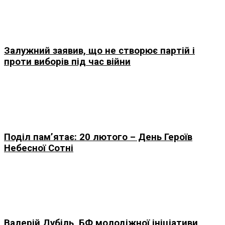
Залужний заявив, що не створює партій і
проти виборів під час війни
Поділ пам’ятає: 20 лютого – День Героїв
Небесної Сотні
Валерій Дубіль, БФ молодіжної ініціативи