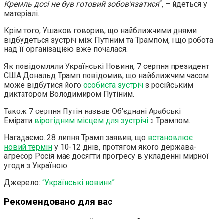
Кремль досі не був готовий зобов’язатися
“, – йдеться у
матеріалі.
Крім того, Ушаков говорив, що найближчими днями
відбудеться зустріч між Путіним та Трампом, і що робота
над її організацією вже почалася.
Як повідомляли Українські Новини, 7 серпня президент
США Дональд Трамп повідомив, що найближчим часом
може відбутися його
особиста зустріч
з російським
диктатором Володимиром Путіним.
Також 7 серпня Путін назвав Об’єднані Арабські
Емірати
вірогідним місцем для зустрічі
з Трампом.
Нагадаємо, 28 липня Трамп заявив, що
встановлює
новий термін
у 10-12 днів, протягом якого держава-
агресор Росія має досягти прогресу в укладенні мирної
угоди з Україною.
Джерело:
“Українські новини”
Рекомендовано для вас