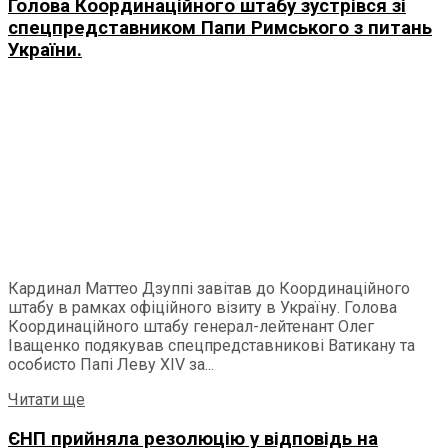
Голова Координаційного штабу зустрівся зі
спецпредставником Папи Римського з питань
України.
Кардинал Маттео Дзуппі завітав до Координаційного
штабу в рамках офіційного візиту в Україну. Голова
Координаційного штабу генерал-лейтенант Олег
Іващенко подякував спецпредставникові Ватикану та
особисто Папі Леву ХІV за...
Читати ще
ЄНП прийняла резолюцію у відповідь на