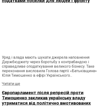
податками посилки для людей і фронту
Уряд і влада мають шукати джерела наповнення
Держбюджету через боротьбу з контрабандою і
справедливе оподаткування великого бізнесу. Таке
переконання висловила Голова партії «Батьківщина»
Юлія Тимошенко в ефірі Українського...
Читати ще
Європарламент після репресій проти
Тимошенко закликав українську владу
утриматися від політично вмотивованих