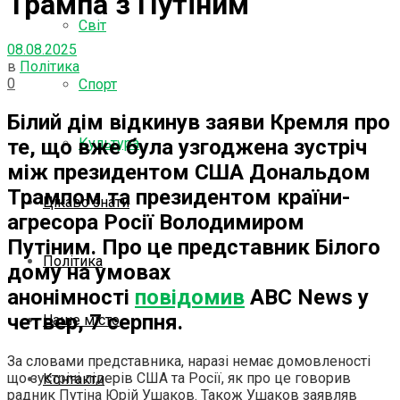
Трампа з Путіним
Світ
08.08.2025
в
Політика
0
Спорт
Білий дім відкинув заяви Кремля про
те, що вже була узгоджена зустріч
Культура
між президентом США Дональдом
Трампом та президентом країни-
Цікаво знати
агресора Росії Володимиром
Путіним. Про це представник Білого
Політика
дому на умовах
анонімності
повідомив
ABC News у
четвер, 7 серпня.
Наше місто
За словами представника, наразі немає домовленості
що зустрічі лідерів США та Росії, як про це говорив
Контакти
радник Путіна Юрій Ушаков. Також Ушаков заявляв