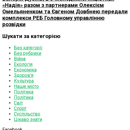
«Надія» разом з партнерами Олексієм
Омельяненком та Євгеном Довбнею передали
комплекси РЕБ Головному управлінню
розвідки
Шукати за категорією
Без категорії
Без рубрики
Війна
Екологія
Економіка
Здоров'я
Культура
Наше місто
Політика
Політика
Світ
Спорт
Суспільство
Цікаво знати
Facebook