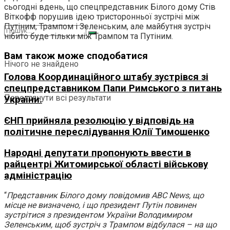
сьогодні вдень, що спецпредставник Білого дому Стів
Віткофф порушив ідею тристоронньої зустрічі між
Путіним, Трампом і Зеленським, але майбутня зустріч
нібито буде тільки між Трампом та Путіним.
Вам також може сподобатися
Нічого не знайдено
Голова Координаційного штабу зустрівся зі
спецпредставником Папи Римського з питань
Переглянути всі результати
України.
ЄНП прийняла резолюцію у відповідь на
політичне переслідування Юлії Тимошенко
Народні депутати пропонують ввести в
райцентрі Житомирської області військову
адміністрацію
“
Представник Білого дому повідомив ABC News, що
місце не визначено, і що президент Путін повинен
зустрітися з президентом України Володимиром
Зеленським, щоб зустріч з Трампом відбулася – на що