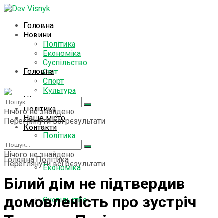
Головна
Новини
Політика
Економіка
Суспільство
Головна
Світ
Спорт
Культура
Цікаво знати
Новини
Політика
Нічого не знайдено
Наше місто
Переглянути всі результати
Контакти
Політика
Нічого не знайдено
Головна
Політика
Переглянути всі результати
Економіка
Білий дім не підтвердив
домовленість про зустріч
Суспільство