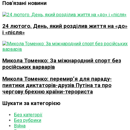
Пов'язані новини
24 лютого. День, який розділив життя на «до»
і «після»
Микола Томенко: За міжнародний спорт без
російських варварів
Микола Томенко: перемир’я для параду-
пиятики диктаторів-друзів Путіна та про
чергову брехню країни-терориста
Шукати за категорією
Без категорії
Без рубрики
Війна