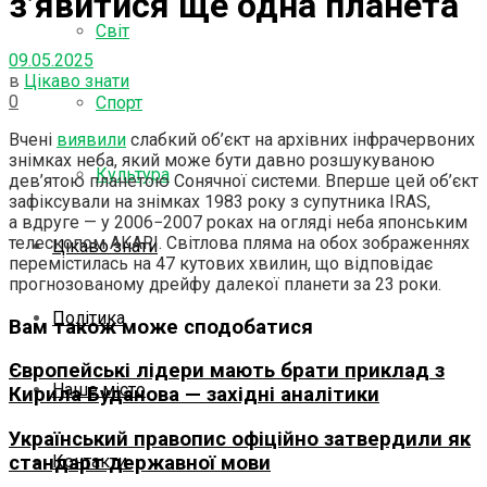
з’явитися ще одна планета
Світ
09.05.2025
в
Цікаво знати
0
Спорт
Вчені
виявили
слабкий об’єкт на архівних інфрачервоних
знімках неба, який може бути давно розшукуваною
Культура
дев’ятою планетою Сонячної системи. Вперше цей об’єкт
зафіксували на знімках 1983 року з супутника IRAS,
а вдруге — у 2006−2007 роках на огляді неба японським
телескопом AKARI. Світлова пляма на обох зображеннях
Цікаво знати
перемістилась на 47 кутових хвилин, що відповідає
прогнозованому дрейфу далекої планети за 23 роки.
Політика
Вам також може сподобатися
Європейські лідери мають брати приклад з
Наше місто
Кирила Буданова — західні аналітики
Український правопис офіційно затвердили як
Контакти
стандарт державної мови