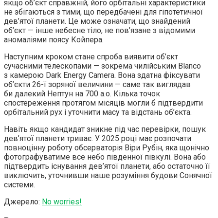
якщо об’єкт справжній, його орбітальні характеристики
не збігаються з тими, що передбачені для гіпотетичної
дев’ятої планети. Це може означати, що знайдений
об’єкт — інше небесне тіло, не пов’язане з відомими
аномаліями поясу Койпера.
Наступним кроком стане спроба виявити об’єкт
сучасними телескопами — зокрема чилійським Blanco
з камерою Dark Energy Camera. Вона здатна фіксувати
об’єкти 26-ї зоряної величини — саме так виглядав
би далекий Нептун на 700 а.о. Кілька точок
спостереження протягом місяців могли б підтвердити
орбітальний рух і уточнити масу та відстань об’єкта.
Навіть якщо кандидат зникне під час перевірки, пошук
дев’ятої планети триває. У 2025 році має розпочати
повноцінну роботу обсерваторія Віри Рубін, яка щонічно
фотографуватиме все небо південної півкулі. Вона або
підтвердить існування дев’ятої планети, або остаточно її
виключить, уточнивши наше розуміння будови Сонячної
системи.
Джерело:
No worries!