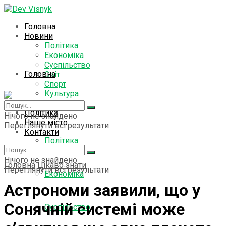
Головна
Новини
Політика
Економіка
Суспільство
Головна
Світ
Спорт
Культура
Цікаво знати
Новини
Політика
Нічого не знайдено
Наше місто
Переглянути всі результати
Контакти
Політика
Нічого не знайдено
Головна
Цікаво знати
Переглянути всі результати
Економіка
Астрономи заявили, що у
Сонячній системі може
Суспільство