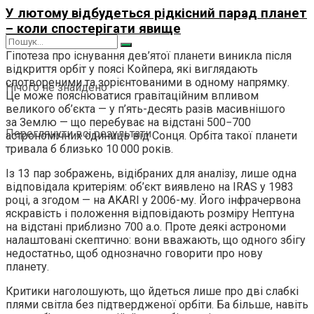
У лютому відбудеться рідкісний парад планет
– коли спостерігати явище
Гіпотеза про існування дев’ятої планети виникла після
відкриття орбіт у поясі Койпера, які виглядають
спотвореними та зорієнтованими в одному напрямку.
Нічого не знайдено
Це може пояснюватися гравітаційним впливом
великого об’єкта — у п’ять-десять разів масивнішого
за Землю — що перебуває на відстані 500−700
Переглянути всі результати
астрономічних одиниць від Сонця. Орбіта такої планети
тривала б близько 10 000 років.
Із 13 пар зображень, відібраних для аналізу, лише одна
відповідала критеріям: об’єкт виявлено на IRAS у 1983
році, а згодом — на AKARI у 2006-му. Його інфрачервона
яскравість і положення відповідають розміру Нептуна
на відстані приблизно 700 а.о. Проте деякі астрономи
налаштовані скептично: вони вважають, що одного збігу
недостатньо, щоб однозначно говорити про нову
планету.
Критики наголошують, що йдеться лише про дві слабкі
плями світла без підтвердженої орбіти. Ба більше, навіть