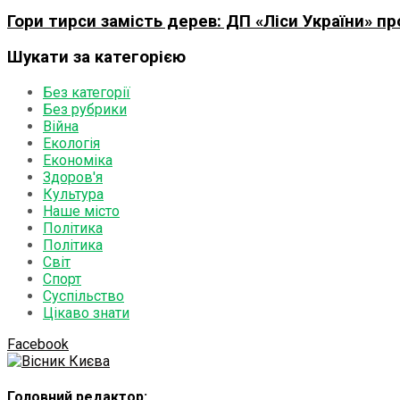
Гори тирси замість дерев: ДП «Ліси України» п
Шукати за категорією
Без категорії
Без рубрики
Війна
Екологія
Економіка
Здоров'я
Культура
Наше місто
Політика
Політика
Світ
Спорт
Суспільство
Цікаво знати
Facebook
Головний редактор: