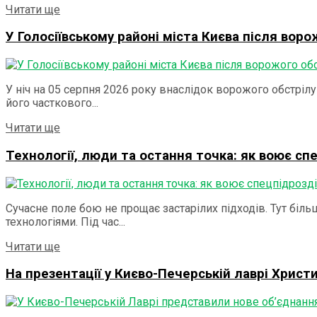
Details
Читати ще
У Голосіївському районі міста Києва після воро
У ніч на 05 серпня 2026 року внаслідок ворожого обстріл
його часткового...
Details
Читати ще
Технології, люди та остання точка: як воює сп
Сучасне поле бою не прощає застарілих підходів. Тут бі
технологіями. Під час...
Details
Читати ще
На презентації у Києво-Печерській лаврі Хрис