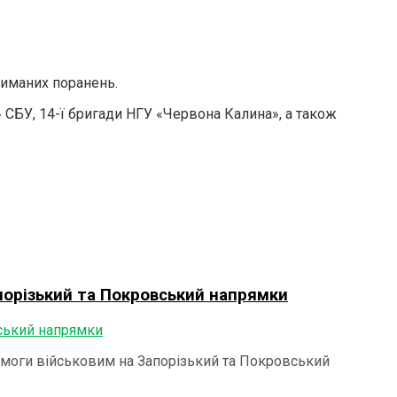
риманих поранень.
СБУ, 14-ї бригади НГУ «Червона Калина», а також
апорізький та Покровський напрямки
омоги військовим на Запорізький та Покровський