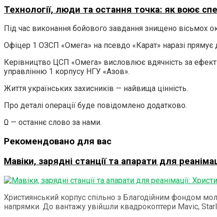
Технології, люди та остання точка: як воює сп
Під час виконання бойового завдання знищено вісьмох ок
Офіцер 1 ОЗСП «Омега» на псевдо «Карат» наразі прямує д
Керівництво ЦСП «Омега» висловлює вдячність за ефектив
управлінню 1 корпусу НГУ «Азов».
Життя українських захисників — найвища цінність.
Про деталі операції буде повідомлено додатково.
Ω — останнє слово за нами.
Рекомендовано для вас
Мавіки, зарядні станції та апарати для реанім
Християнський корпус спільно з Благодійним фондом моло
напрямки. До вантажу увійшли квадрокоптери Mavic, Starlink