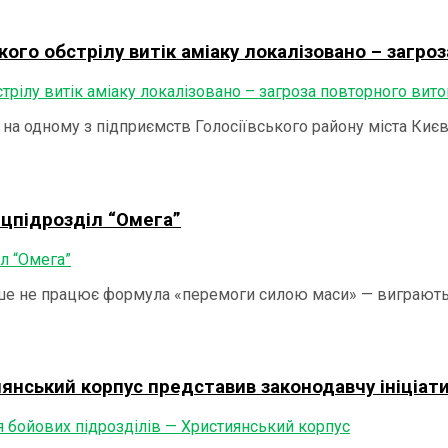
жого обстрілу витік аміаку локалізовано – загро
у на одному з підприємств Голосіївського району міста Ки
ецпідрозділ “Омега”
льше не працює формула «перемоги силою маси» — виграють 
тиянський корпус представив законодавчу ініціа