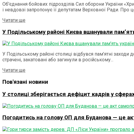
Об'єднання бойових підрозділів Сил оборони України «Хр
і невдовзі запропонує її депутатам Верховної Ради. Про це
Details
Читати ще
У Подільському районі Києва вшанували пам’ять 
У Подільському районі столиці відбувся пам’ятні заходи 
страчені, закатовані або загинули в російському...
Details
Читати ще
Пов'язані новини
У столиці зберігається дефіцит кадрів у сфер
Погодитись на голову ОП для Буданова — це а