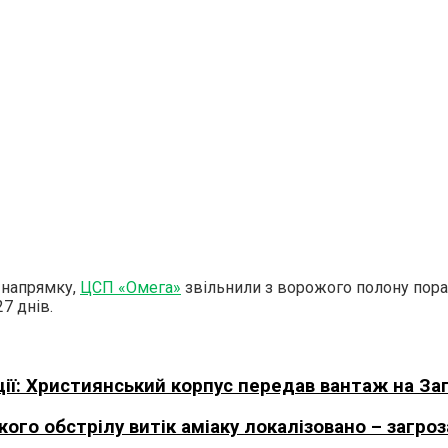
 напрямку,
ЦСП «Омега»
звільнили з ворожого полону пора
7 днів.
ації: Християнський корпус передав вантаж на З
жого обстрілу витік аміаку локалізовано – загро