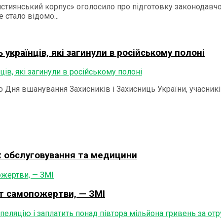
истиянський корпус» оголосило про підготовку законодавч
 стало відомо...
українців, які загинули в російському полоні
до Дня вшанування Захисників і Захисниць України, учасник
ах обслуговування та медицини
кт самопожертви, — ЗМІ