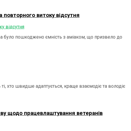
за повторного витоку відсутня
єва було пошкоджено ємність з аміаком, що призвело до
ті, хто швидше адаптується, краще взаємодіє та володіє
тиву щодо працевлаштування ветеранів