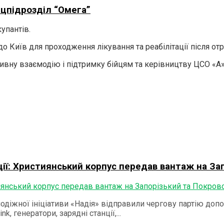
ецпідрозділ “Омега”
упантів.
о Київ для проходження лікування та реабілітації після от
ну взаємодію і підтримку бійцям та керівництву ЦСО «А» 
ації: Християнський корпус передав вантаж на З
діжної ініціативи «Надія» відправили чергову партію доп
, генератори, зарядні станції,...