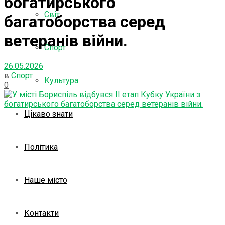
богатирського
Світ
багатоборства серед
ветеранів війни.
Спорт
26.05.2026
в
Спорт
Культура
0
Цікаво знати
Політика
Наше місто
Контакти