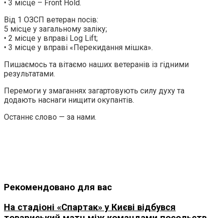
• 3 місце – Front Hold.
Від 1 ОЗСП ветеран посів:
5 місце у загальному заліку;
• 2 місце у вправі Log Lift;
• 3 місце у вправі «Перекидання мішка».
Пишаємось та вітаємо наших ветеранів із гідними
результатами.
Перемоги у змаганнях загартовують силу духу та
додають наснаги нищити окупантів.
Останнє слово — за нами.
Рекомендовано для вас
На стадіоні «Спартак» у Києві відбувся
товариський матч між командами посольств