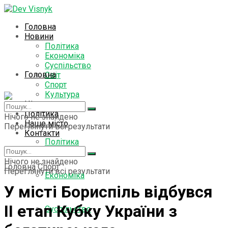
Головна
Новини
Політика
Економіка
Суспільство
Головна
Світ
Спорт
Культура
Цікаво знати
Новини
Політика
Нічого не знайдено
Наше місто
Переглянути всі результати
Контакти
Політика
Нічого не знайдено
Головна
Спорт
Переглянути всі результати
Економіка
У місті Бориспіль відбувся
ІІ етап Кубку України з
Суспільство