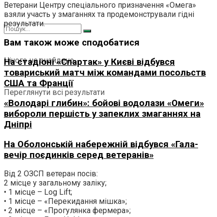
Ветерани Центру спеціального призначення «Омега»
взяли участь у змаганнях та продемонстрували гідні
результати.
Вам також може сподобатися
Нічого не знайдено
На стадіоні «Спартак» у Києві відбувся
товариський матч між командами посольств
США та Франції
Переглянути всі результати
«Володарі глибин»: бойові водолази «Омеги»
вибороли першість у запеклих змаганнях на
Дніпрі
На Оболонській набережній відбувся «Гала-
вечір поєдинків серед ветеранів»
Від 2 ОЗСП ветеран посів:
2 місце у загальному заліку;
• 1 місце – Log Lift;
• 1 місце – «Перекидання мішка»;
• ⁠2 місце – «Прогулянка фермера»;