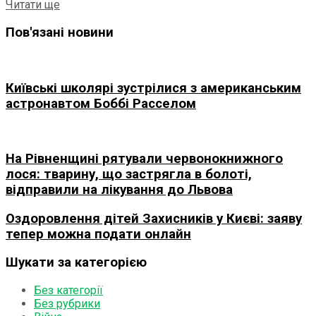
Details
Читати ще
Пов'язані новини
Київські школярі зустрілися з американським
астронавтом Боббі Расселом
На Рівненщині рятували червонокнижного
лося: тварину, що застрягла в болоті,
відправили на лікування до Львова
Оздоровлення дітей Захисників у Києві: заяву
тепер можна подати онлайн
Шукати за категорією
Без категорії
Без рубрики