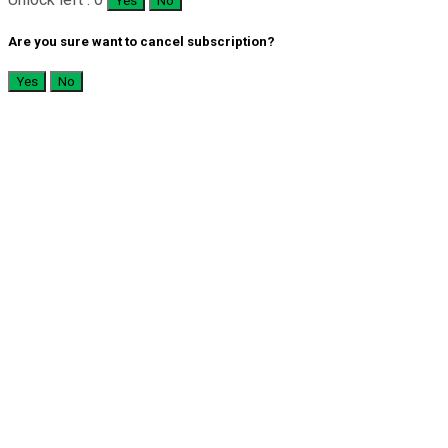
Yes
No
Are you sure want to cancel subscription?
Yes
No