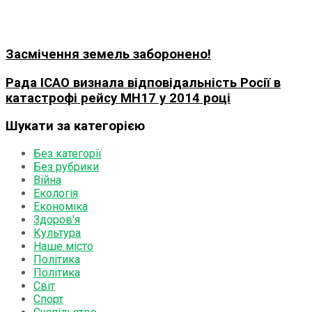
Засмічення земель заборонено!
Рада ICAO визнала відповідальність Росії в
катастрофі рейсу MH17 у 2014 році
Шукати за категорією
Без категорії
Без рубрики
Війна
Екологія
Економіка
Здоров'я
Культура
Наше місто
Політика
Політика
Світ
Спорт