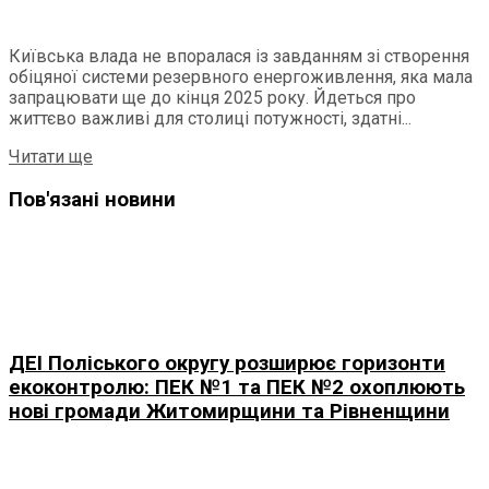
Київська влада не впоралася із завданням зі створення
обіцяної системи резервного енергоживлення, яка мала
запрацювати ще до кінця 2025 року. Йдеться про
життєво важливі для столиці потужності, здатні...
Читати ще
Пов'язані новини
ДЕІ Поліського округу розширює горизонти
екоконтролю: ПЕК №1 та ПЕК №2 охоплюють
нові громади Житомирщини та Рівненщини