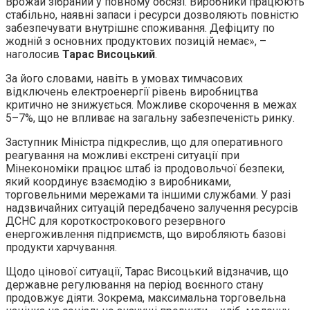
Врожай зібраний у повному обсязі. Виробники працюють
стабільно, наявні запаси і ресурси дозволяють повністю
забезпечувати внутрішнє споживання. Дефіциту по
жодній з основних продуктових позицій немає», –
наголосив
Тарас Висоцький
.
За його словами, навіть в умовах тимчасових
відключень електроенергії рівень виробництва
критично не знижується. Можливе скорочення в межах
5–7%, що не впливає на загальну забезпеченість ринку.
Заступник Міністра підкреслив, що для оперативного
реагування на можливі екстрені ситуації при
Мінекономіки працює штаб із продовольчої безпеки,
який координує взаємодію з виробниками,
торговельними мережами та іншими службами. У разі
надзвичайних ситуацій передбачено залучення ресурсів
ДСНС для короткострокового резервного
енергоживлення підприємств, що виробляють базові
продукти харчування.
Щодо цінової ситуації, Тарас Висоцький відзначив, що
державне регулювання на період воєнного стану
продовжує діяти. Зокрема, максимальна торговельна