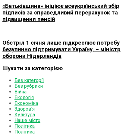
«Батьківщина» ініціює всеукраїнський збір
підписів за справедливий перерахунок та
підвищення пенсій
Обстріл 1 січня лише підкреслює потребу
безупинно підтримувати Україну, – міністр
оборони Нідерландів
Шукати за категорією
Без категорії
Без рубрики
Війна
Екологія
Економіка
Здоров'я
Культура
Наше місто
Політика
Політика