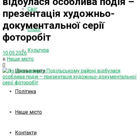
відбулася особлива подія –
Світ
презентація художньо-
документальної серії
Спорт
фоторобіт
Культура
10.05.2026
в
Наше місто
0
Цікаво знати
Політика
Наше місто
Контакти