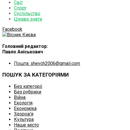
Світ
Спорт
Суспільство
Цікаво знати
Facebook
Головний редактор:
Павло Аніськович
Пошта: shevch2006@gmail.com
ПОШУК ЗА КАТЕГОРІЯМИ
Без категорії
Без рубрики
Війна
Екологія
Економіка
Здоров'я
Культура
Наше місто