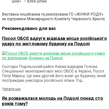
ціну»
– Юлія Шпак
Виставка ініційована та реалізована ГО «ЖІНКИ РОДУ»
за підтримки Міжнародного Комітету Червоного Хреста.
Рекомендовано для вас
Посол ОБСЄ вдруге відвідав місце російського
удару по житловому будинку на Подолі
Сьогодні Подільський район Києва відвідав Голова
Спеціальної моніторингової місії ОБСЄ в Україні, Посол
Петр Мареш. Це вже другий його візит до будинку, який
постраждав унаслідок російської атаки. Під...
Details
Читати ще
Як розважалася молодь на Подолі понад сто
років тому?