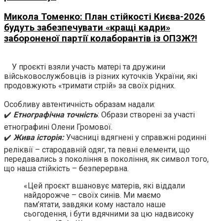
Микола Томенко: План стійкості Києва-2026
будуть забезпечувати «кращі кадри»
забороненої партії колаборантів із ОПЗЖ?!
У проєкті взяли участь матері та дружини
військовослужбовців із різних куточків України, які
продовжують «тримати стрій» за своїх рідних.
Особливу автентичність образам надали:
✔️
Етнографічна точність
: Образи створені за участі
етнографині Олени Громової.
✔️
Жива історія:
Учасниці вдягнені у справжні родинні
реліквії – стародавній одяг, та певні елементи, що
передавались з покоління в покоління, як символ того,
що наша стійкість – безперервна.
«Цей проєкт вшановує матерів, які віддали
найдорожче – своїх синів. Ми маємо
пам’ятати, завдяки кому настало наше
сьогодення, і бути вдячними за цю надвисоку