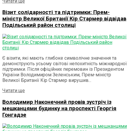
Details
Читати ще
Візит солідарності та підтримки: Прем-
міністр Великої Британії Кір Стармер відвідав
Подільський район столиці
Є візити, які мають глибоке символічне значення та
демонструють усьому світові непохитність міжнародної
підтримки. Після офіційних перемовин із Президентом
України Володимиром Зеленським, Прем-міністр
Великої Британії Кір Стармер вирушив...
Details
Читати ще
Володимир Наконечний провів зустріч із
мешканцями будинку на проспекті Георгія
Гонгадзе