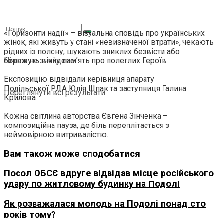
«Горизонти надії» – візуальна сповідь про українських
жінок, які живуть у стані «невизначеної втрати», чекають
рідних із полону, шукають зниклих безвісти або
бережуть вічну пам’ять про полеглих Героїв.
Нічого не знайдено
Експозицію відвідали керівниця апарату
Подільської РДА Юлія Шпак та заступниця Галина
Переглянути всі результати
Крилова.
Кожна світлина авторства Євгена Зінченка –
композиційна пауза, де біль переплітається з
неймовірною витривалістю.
Вам також може сподобатися
Посол ОБСЄ вдруге відвідав місце російського
удару по житловому будинку на Подолі
Як розважалася молодь на Подолі понад сто
років тому?