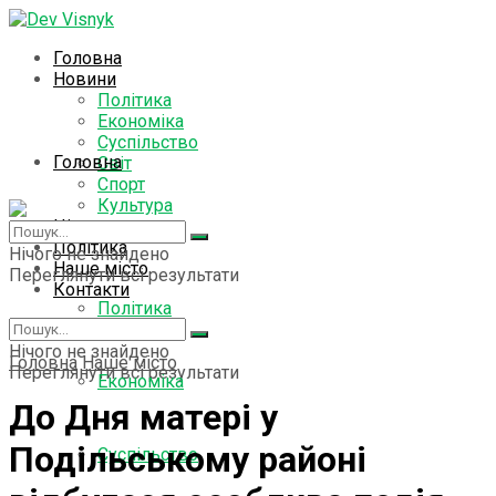
Головна
Новини
Політика
Економіка
Суспільство
Головна
Світ
Спорт
Культура
Цікаво знати
Новини
Політика
Нічого не знайдено
Наше місто
Переглянути всі результати
Контакти
Політика
Нічого не знайдено
Головна
Наше місто
Переглянути всі результати
Економіка
До Дня матері у
Подільському районі
Суспільство