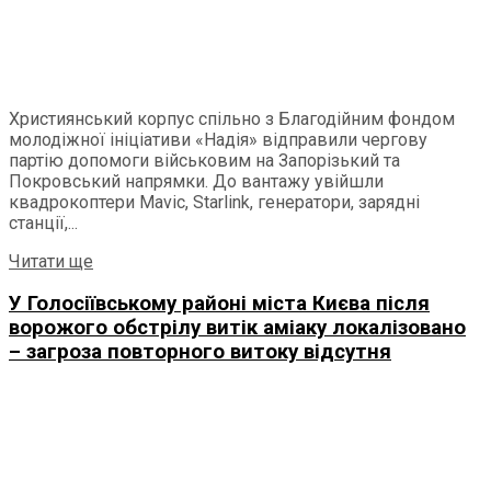
Християнський корпус спільно з Благодійним фондом
молодіжної ініціативи «Надія» відправили чергову
партію допомоги військовим на Запорізький та
Покровський напрямки. До вантажу увійшли
квадрокоптери Mavic, Starlink, генератори, зарядні
станції,...
Details
Читати ще
У Голосіївському районі міста Києва після
ворожого обстрілу витік аміаку локалізовано
– загроза повторного витоку відсутня