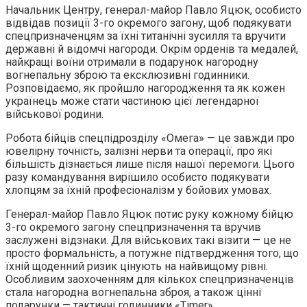
Начальник Центру, генерал-майор Павло Яцюк, особисто
відвідав позиції 3-го окремого загону, щоб подякувати
спецпризначенцям за їхні титанічні зусилля та вручити
державні й відомчі нагороди. Окрім орденів та медалей,
найкращі воїни отримали в подарунок нагородну
вогнепальну зброю та ексклюзивні годинники.
Розповідаємо, як пройшло нагородження та як кожен
українець може стати частиною цієї легендарної
військової родини.
Робота бійців спецпідрозділу «Омега» — це завжди про
ювелірну точність, залізні нерви та операції, про які
більшість дізнається лише після нашої перемоги. Цього
разу командування вирішило особисто подякувати
хлопцям за їхній професіоналізм у бойових умовах.
Генерал-майор Павло Яцюк потис руку кожному бійцю
3-го окремого загону спецпризначення та вручив
заслужені відзнаки. Для військових такі візити — це не
просто формальність, а потужне підтвердження того, що
їхній щоденний ризик цінують на найвищому рівні.
Особливим заохоченням для кількох спецпризначенців
стала нагородна вогнепальна зброя, а також цінні
подарунки — тактичні годинники «Timer».