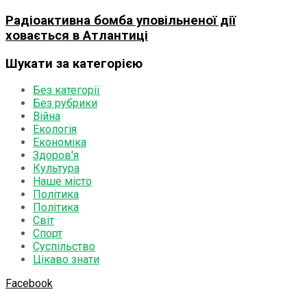
Радіоактивна бомба уповільненої дії
ховається в Атлантиці
Шукати за категорією
Без категорії
Без рубрики
Війна
Екологія
Економіка
Здоров'я
Культура
Наше місто
Політика
Політика
Світ
Спорт
Суспільство
Цікаво знати
Facebook