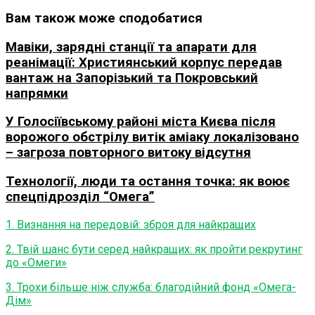
Вам також може сподобатися
Мавіки, зарядні станції та апарати для
реанімації: Християнський корпус передав
вантаж на Запорізький та Покровський
напрямки
У Голосіївському районі міста Києва після
ворожого обстрілу витік аміаку локалізовано
– загроза повторного витоку відсутня
Технології, люди та остання точка: як воює
спецпідрозділ “Омега”
1. Визнання на передовій: зброя для найкращих
2. Твій шанс бути серед найкращих: як пройти рекрутинг
до «Омеги»
3. Трохи більше ніж служба: благодійний фонд «Омега-
Дім»