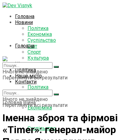
Головна
Новини
Політика
Економіка
Суспільство
Головна
Світ
Спорт
Культура
Цікаво знати
Новини
Політика
Нічого не знайдено
Наше місто
Переглянути всі результати
Контакти
Політика
Нічого не знайдено
Головна
Війна
Переглянути всі результати
Економіка
Іменна зброя та фірмові
«Timer»: генерал-майор
Суспільство