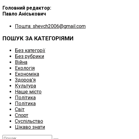
Головний редактор:
Павло Аніськович
Пошта: shevch2006@gmail.com
ПОШУК ЗА КАТЕГОРІЯМИ
Без категорії
Без рубрики
Війна
Екологія
Економіка
Здоров'я
Культура
Наше місто
Політика
Політика
Світ
Спорт
Суспільство
Цікаво знати