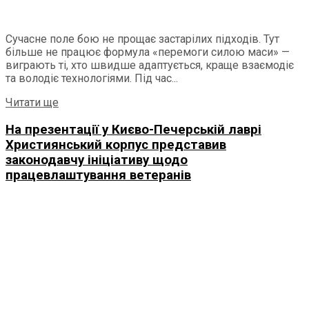
Сучасне поле бою не прощає застарілих підходів. Тут
більше не працює формула «перемоги силою маси» —
виграють ті, хто швидше адаптується, краще взаємодіє
та володіє технологіями. Під час...
Details
Читати ще
На презентації у Києво-Печерській лаврі
Християнський корпус представив
законодавчу ініціативу щодо
працевлаштування ветеранів