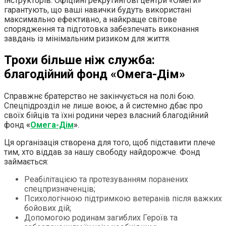
інструкторів. Офіційні рекрутингові центри «Омеги»
гарантують, що ваші навички будуть використані
максимально ефективно, а найкраще світове
спорядження та підготовка забезпечать виконання
завдань із мінімальним ризиком для життя.
Трохи більше ніж служба:
благодійний фонд «Омега-Дім»
Справжнє братерство не закінчується на полі бою.
Спецпідрозділ не лише воює, а й системно дбає про
своїх бійців та їхні родини через власний благодійний
фонд
«
Омега-Дім
»
.
Ця організація створена для того, щоб підставити плече
тим, хто віддав за нашу свободу найдорожче. Фонд
займається:
Реабілітацією та протезуванням поранених
спецпризначенців;
Психологічною підтримкою ветеранів після важких
бойових дій;
Допомогою родинам загиблих Героїв та