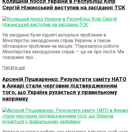
Колишній посол України в Республіці Кіпр
Сергій Ніжинський виступив на засіданні ТСК
На засіданні були підняті актуальні проблеми в
Міністерстві закордонних справ України, а також
обговорені проблеми на місцях. "Перезапуск роботи
Міністерства закордонних справ — це не про пости. Ми
говоримо про...
Details
Читати ще
Арсеній Пушкаренко: Результати саміту НАТО
в Анкарі стали черговим підтвердженням
того, що Україна рухається у правильному
напрямку
Україна сьогодні робить усе можливе для того, щоб ціна