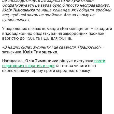
це спосіб дотягнути до зарплати чи купити ліки.
Оподатковувати це зараз було б просто несправедливо.
Юлія Тимошенко
та наша команда, як і обіцяли, зробили
все, щоб цей закон не пройшов. Але на цьому не
зупиняємось».
У подальших планах команди «Батьківщини» – завадити
впровадженню оподаткування закордонних посилок
вартістю до 150€ та ПДВ для ФОПів.
«В наших силах зупинити і це свавілля. Працюємо!»
–
зазначила
Юлія Тимошенко
.
Нагадаємо,
Юлія Тимошенко
рішуче виступала
проти
податкових ініціатив влади
та готова чинити опір
економічному терору проти середнього класу.