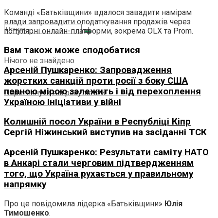
Команді «Батьківщини» вдалося завадити намірам
влади запровадити оподаткування продажів через
популярні онлайн-платформи, зокрема OLX та Prom.
Вам також може сподобатися
Нічого не знайдено
Арсеній Пушкаренко: Запровадження
жорстких санкцій проти росії з боку США
певною мірою залежить і від перехоплення
Переглянути всі результати
Україною ініціативи у війні
Колишній посол України в Республіці Кіпр
Сергій Ніжинський виступив на засіданні ТСК
Арсеній Пушкаренко: Результати саміту НАТО
в Анкарі стали черговим підтвердженням
того, що Україна рухається у правильному
напрямку
Про це повідомила лідерка «Батьківщини»
Юлія
Тимошенко
.