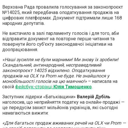
Верховна Рада провалила голосування за законопроєкт
№14025, який передбачав оподаткування продажів на
цифрових платформах. Документ підтримали лише 168
народних депутатів.
Не вистачило в залі парламенту голосів і для того, аби
відправити документ на повторне перше читання та
повернути його суб’єкту законодавчої ініціативи на
доопрацювання.
«Наші зусилля не були марними! Ми знову їх зробили!
Скандальний, антинародний, несправедливий
законопроєкт 14025 відхилено. Оподаткування
продажів на OLX та Prom не буде. Не знайшлося у
монобільшості голосів на цю маячню!»
– написала на
своїй
фейсбук-сторінці
Юлія Тимошенко
.
Заступник лідерки «Батьківщини»
Валерій Дубіль
наголосив, що неприйняття податку на онлайн-продажі —
це передусім захист мільйонів українців, які сьогодні
намагаються вижити:
«Для багатьох продаж вживаних речей на OLX чи Prom —