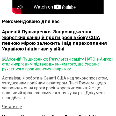
Рекомендовано для вас
Арсеній Пушкаренко: Запровадження
жорстких санкцій проти росії з боку США
певною мірою залежить і від перехоплення
Україною ініціативи у війні
Активізація роботи в Сенаті США над законопроєктом,
узгодженим покійним сенатором Лінсі Гремом, щодо
запровадження проти росії жорстких санкцій – це
важливий крок економічного тиску на рф. Документ
передбачає...
Details
Читати ще