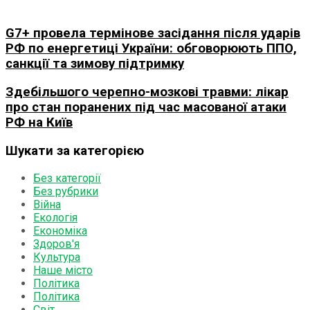
G7+ провела термінове засідання після ударів
РФ по енергетиці України: обговорюють ППО,
санкції та зимову підтримку
Здебільшого черепно-мозкові травми: лікар
про стан поранених під час масованої атаки
РФ на Київ
Шукати за категорією
Без категорії
Без рубрики
Війна
Екологія
Економіка
Здоров'я
Культура
Наше місто
Політика
Політика
Світ