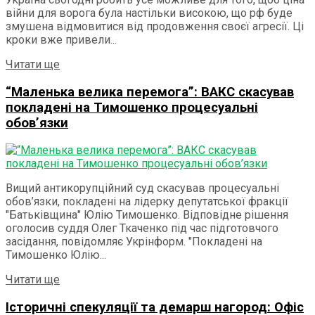
війни для ворога була настільки високою, що рф буде
змушена відмовитися від продовження своєї агресії. Ці
кроки вже привели...
Details
Читати ще
“Маленька велика перемога”: ВАКС скасував
покладені на Тимошенко процесуальні
обов’язки
Вищий антикорупційний суд скасував процесуальні
обов’язки, покладені на лідерку депутатської фракції
"Батьківщина" Юлію Тимошенко. Відповідне рішення
оголосив суддя Олег Ткаченко під час підготовчого
засідання, повідомляє Укрінформ. "Покладені на
Тимошенко Юлію...
Details
Читати ще
Історичні спекуляції та демарш нагород: Офіс