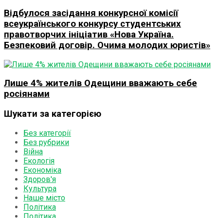
Відбулося засідання конкурсної комісії
всеукраїнського конкурсу студентських
правотворчих ініціатив «Нова Україна.
Безпековий договір. Очима молодих юристів»
Лише 4% жителів Одещини вважають себе
росіянами
Шукати за категорією
Без категорії
Без рубрики
Війна
Екологія
Економіка
Здоров'я
Культура
Наше місто
Політика
Політика