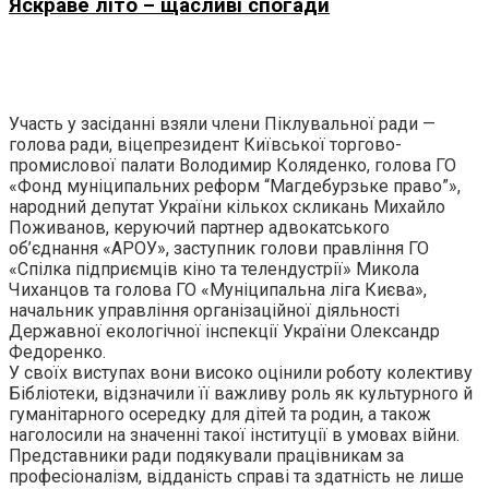
Яскраве літо – щасливі спогади
Участь у засіданні взяли члени Піклувальної ради —
голова ради, віцепрезидент Київської торгово-
промислової палати Володимир Коляденко, голова ГО
«Фонд муніципальних реформ “Магдебурзьке право”»,
народний депутат України кількох скликань Михайло
Поживанов, керуючий партнер адвокатського
об’єднання «АРОУ», заступник голови правління ГО
«Спілка підприємців кіно та телендустрії» Микола
Чиханцов та голова ГО «Муніципальна ліга Києва»,
начальник управління організаційної діяльності
Державної екологічної інспекції України Олександр
Федоренко.
У своїх виступах вони високо оцінили роботу колективу
Бібліотеки, відзначили її важливу роль як культурного й
гуманітарного осередку для дітей та родин, а також
наголосили на значенні такої інституції в умовах війни.
Представники ради подякували працівникам за
професіоналізм, відданість справі та здатність не лише