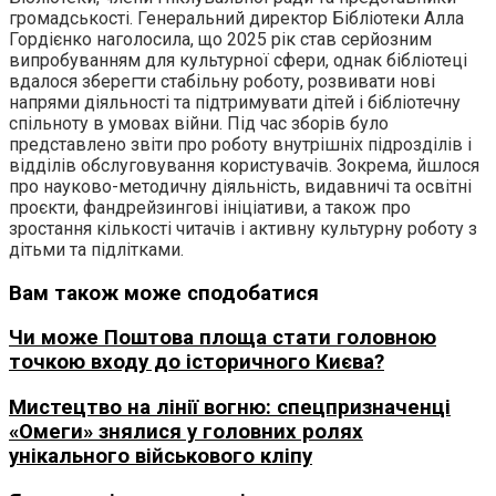
громадськості. Генеральний директор Бібліотеки Алла
Гордієнко наголосила, що 2025 рік став серйозним
випробуванням для культурної сфери, однак бібліотеці
вдалося зберегти стабільну роботу, розвивати нові
напрями діяльності та підтримувати дітей і бібліотечну
спільноту в умовах війни. Під час зборів було
представлено звіти про роботу внутрішніх підрозділів і
відділів обслуговування користувачів. Зокрема, йшлося
про науково-методичну діяльність, видавничі та освітні
проєкти, фандрейзингові ініціативи, а також про
зростання кількості читачів і активну культурну роботу з
дітьми та підлітками.
Вам також може сподобатися
Чи може Поштова площа стати головною
точкою входу до історичного Києва?
Мистецтво на лінії вогню: спецпризначенці
«Омеги» знялися у головних ролях
унікального військового кліпу