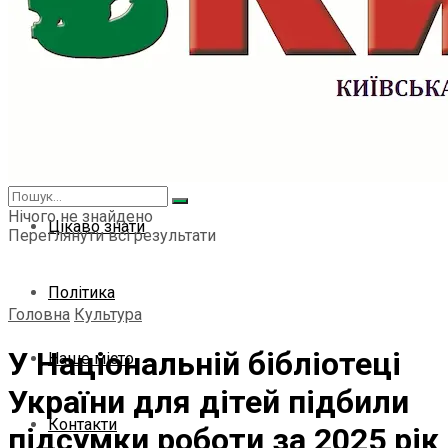
Світ
Спорт
Культура
Нічого не знайдено
Цікаво знати
Переглянути всі результати
Політика
Головна
Культура
У Національній бібліотеці
Наше місто
України для дітей підбили
Контакти
підсумки роботи за 2025 рік