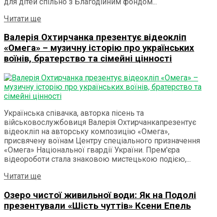
для дітей спільно з Благодійним фондом...
Читати ще
Валерія Охтирчанка презентує відеокліп
«Омега» – музичну історію про українських
воїнів, братерство та сімейні цінності
Українська співачка, авторка пісень та
військовослужбовиця Валерія Охтирчанкапрезентує
відеокліп на авторську композицію «Омега»,
присвячену воїнам Центру спеціального призначення
«Омега» Національної гвардії України. Прем'єра
відеороботи стала знаковою мистецькою подією,...
Читати ще
Озеро чистої живильної води: Як на Подолі
презентували «Шість чуттів» Ксени Епель