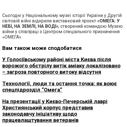
Сьогодні у Національному музеї історії України у Другій
світовій війні відкрили виставковий проєкт
«ОМЕГА: У
НЕБІ, НА ЗЕМЛІ, НА ВОДІ»
, створений командою Музею
війни у співпраці з Центром спеціального призначення
«ОМЕГА».
Вам також може сподобатися
У Голосіївському районі міста Києва після
ворожого обстрілу витік аміаку локалізовано
– загроза повторного витоку відсутня
Технології, люди та остання точка: як воює
спецпідрозділ “Омега”
На презентації у Києво-Печерській лаврі
Християнський корпус представив
законодавчу ініціативу щодо
працевлаштування ветеранів