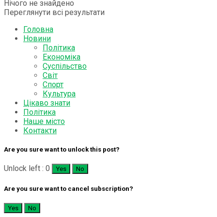
Нічого не знайдено
Переглянути всі результати
Головна
Новини
Політика
Економіка
Суспільство
Світ
Спорт
Культура
Цікаво знати
Політика
Наше місто
Контакти
Are you sure want to unlock this post?
Unlock left : 0
Yes
No
Are you sure want to cancel subscription?
Yes
No