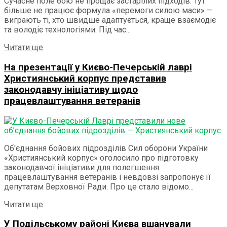
Сучасне поле бою не прощає застарілих підходів. Тут
більше не працює формула «перемоги силою маси» —
виграють ті, хто швидше адаптується, краще взаємодіє
та володіє технологіями. Під час...
Читати ще
На презентації у Києво-Печерській лаврі
Християнський корпус представив
законодавчу ініціативу щодо
працевлаштування ветеранів
Об'єднання бойових підрозділів Сил оборони України
«Християнський корпус» оголосило про підготовку
законодавчої ініціативи для полегшення
працевлаштування ветеранів і невдовзі запропонує її
депутатам Верховної Ради. Про це стало відомо...
Читати ще
У Подільському районі Києва вшанували