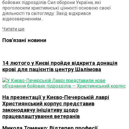
бойових підрозділів Сил оборони України, які
проголосили християнські цінності основою своєї
діяльності та світогляду. Захід відкрився
відеозверненням...
Читати ще
Пов'язані новини
14 лютого у Києві пройде відкрита донація
крові для пацієнтів центру Шалімова
На презентації у Києво-Печерській лаврі
Християнський корпус представив
законодавчу ініціативу щодо
працевлаштування ветеранів
Микола Томенко: Відтепер професії