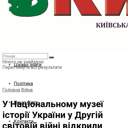
Світ
Спорт
Культура
Нічого не знайдено
Цікаво знати
Переглянути всі результати
Політика
Головна
Війна
У Національному музеї
Наше місто
історії України у Другій
Контакти
світовій війні відкрили