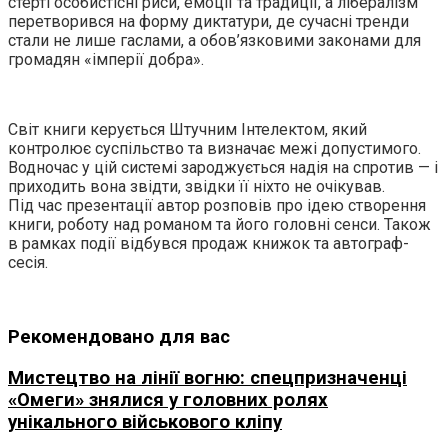
стерті особистісні риси, емоції та традиції, а лібералізм
перетворився на форму диктатури, де сучасні тренди
стали не лише гаслами, а обов’язковими законами для
громадян «імперії добра».
Світ книги керується Штучним Інтелектом, який
контролює суспільство та визначає межі допустимого.
Водночас у цій системі зароджується надія на спротив — і
приходить вона звідти, звідки її ніхто не очікував.
Під час презентації автор розповів про ідею створення
книги, роботу над романом та його головні сенси. Також
в рамках події відбувся продаж книжок та автограф-
сесія.
Рекомендовано для вас
Мистецтво на лінії вогню: спецпризначенці
«Омеги» знялися у головних ролях
унікального військового кліпу