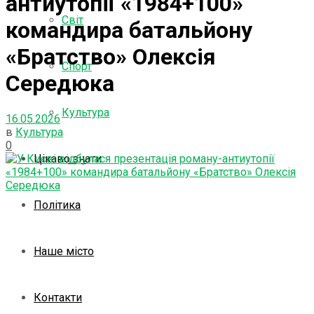
антиутопії «1984+100»
Світ
командира батальйону
«Братство» Олексія
Спорт
Середюка
Культура
16.05.2026
в
Культура
0
Цікаво знати
Політика
Наше місто
Контакти