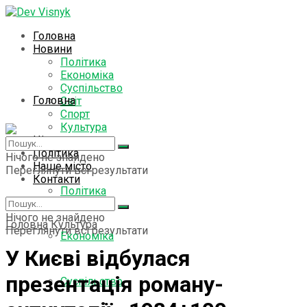
Головна
Новини
Політика
Економіка
Суспільство
Головна
Світ
Спорт
Культура
Цікаво знати
Новини
Політика
Нічого не знайдено
Наше місто
Переглянути всі результати
Контакти
Політика
Нічого не знайдено
Головна
Культура
Переглянути всі результати
Економіка
У Києві відбулася
презентація роману-
Суспільство