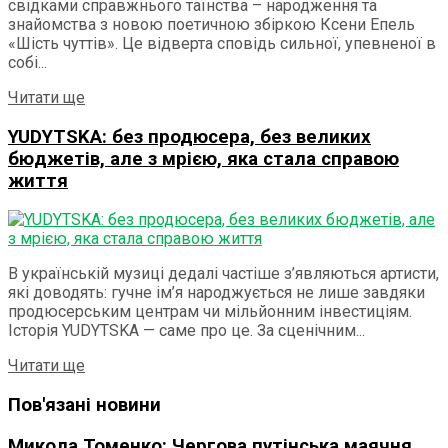
свідками справжнього таїнства – народження та
знайомства з новою поетичною збіркою Ксени Епель
«Шість чуттів». Це відверта сповідь сильної, упевненої в
собі...
Details
Читати ще
YUDYTSKA: без продюсера, без великих
бюджетів, але з мрією, яка стала справою
життя
В українській музиці дедалі частіше з’являються артисти,
які доводять: гучне ім’я народжується не лише завдяки
продюсерським центрам чи мільйонним інвестиціям.
Історія YUDYTSKA — саме про це. За сценічним...
Details
Читати ще
Пов'язані новини
Микола Томенко: Чергова путінська маячня