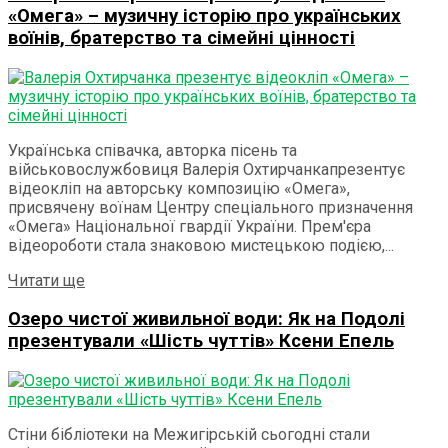
«Омега» – музичну історію про українських
воїнів, братерство та сімейні цінності
Українська співачка, авторка пісень та
військовослужбовиця Валерія Охтирчанкапрезентує
відеокліп на авторську композицію «Омега»,
присвячену воїнам Центру спеціального призначення
«Омега» Національної гвардії України. Прем'єра
відеороботи стала знаковою мистецькою подією,...
Details
Читати ще
Озеро чистої живильної води: Як на Подолі
презентували «Шість чуттів» Ксени Епель
Стіни бібліотеки на Межигірській сьогодні стали