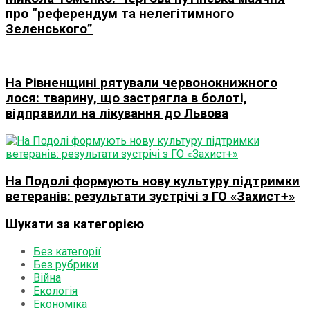
про “референдум та нелегітимного
Зеленського”
На Рівненщині рятували червонокнижного
лося: тварину, що застрягла в болоті,
відправили на лікування до Львова
На Подолі формують нову культуру підтримки
ветеранів: результати зустрічі з ГО «Захист+»
Шукати за категорією
Без категорії
Без рубрики
Війна
Екологія
Економіка