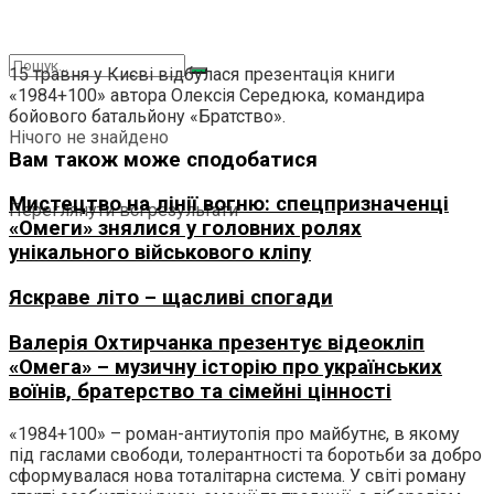
15 травня у Києві відбулася презентація книги
«1984+100» автора Олексія Середюка, командира
бойового батальйону «Братство».
Нічого не знайдено
Вам також може сподобатися
Мистецтво на лінії вогню: спецпризначенці
Переглянути всі результати
«Омеги» знялися у головних ролях
унікального військового кліпу
Яскраве літо – щасливі спогади
Валерія Охтирчанка презентує відеокліп
«Омега» – музичну історію про українських
воїнів, братерство та сімейні цінності
«1984+100» – роман-антиутопія про майбутнє, в якому
під гаслами свободи, толерантності та боротьби за добро
сформувалася нова тоталітарна система. У світі роману