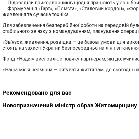
Підрозділи прикордонників щодня працюють у зоні бойо
Формування «Гарт», «Помста», «Сталевий кордон», «Форп
живлення та сучасна техніка.
Для забезпечення безперебійної роботи на передовій було 
стабільного зв’язку з командуванням, планування операцій
«Зв’язок, живлення, розвідка — це базові умови для вико
стоять на захисті України безпосередньо на лінії зіткненн
Фонд «Надія» висловлює подяку партнерам, які долучилися 
«Наша місія незмінна — рятувати життя там, де сьогодні
Рекомендовано для вас
Новопризначений міністр обрав Житомирщину дл