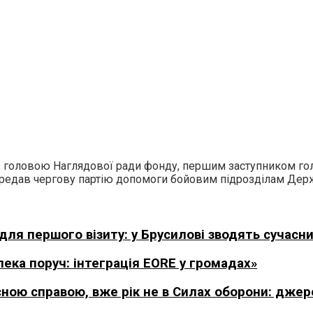
 з головою Наглядової ради фонду, першим заступником гол
едав чергову партію допомоги бойовим підрозділам Держ
я першого візиту: у Брусилові зводять сучасни
ека поруч: інтеграція EORE у громадах»
сною справою, вже рік не в Силах оборони: дже