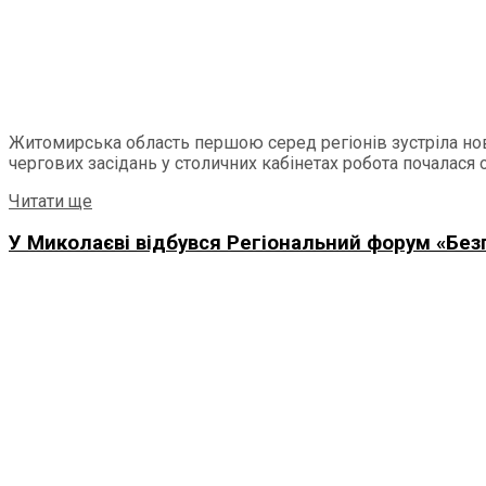
Житомирська область першою серед регіонів зустріла ново
чергових засідань у столичних кабінетах робота почалася од
Details
Читати ще
У Миколаєві відбувся Регіональний форум «Безп