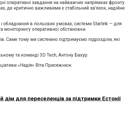
дні оперативні завдання на найважчих напрямках фронту.
х, де критично важливими є стабільний зв’язок, надійне
і обладнання в польових умовах; системи Starlink — для
 та моніторингу оперативної обстановки.
в. Саме тому ми системно підтримуємо підрозділи, які
ському та команді 3D Tech, Антону Бахур.
іціативи «Надія» Віта Присяжнюк.
й дім для переселенців за підтримки Естонії