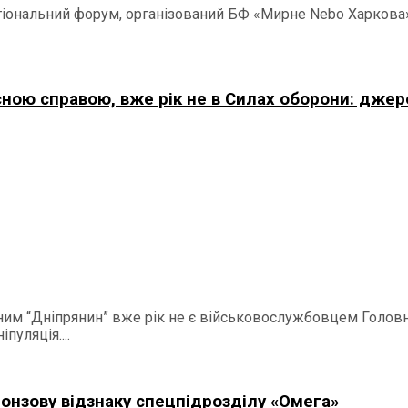
егіональний форум, організований БФ «Мирне Nebo Харкова»
сною справою, вже рік не в Силах оборони: дже
ним “Дніпрянин” вже рік не є військовослужбовцем Головн
пуляція....
онзову відзнаку спецпідрозділу «Омега»