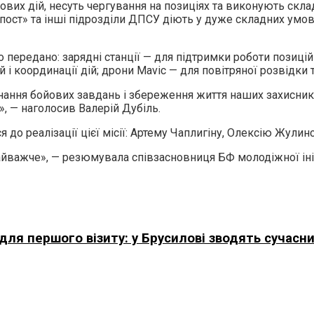
вих дій, несуть чергування на позиціях та виконують скла
ост» та інші підрозділи ДПСУ діють у дуже складних умова
передано: зарядні станції — для підтримки роботи позицій 
 і координації дій; дрони Mavic — для повітряної розвідки
нання бойових завдань і збереження життя наших захисникі
я», — наголосив Валерій Дубіль.
до реалізації цієї місії: Артему Чаплигіну, Олексію Жулин
 найважче», — резюмувала співзасновниця БФ молодіжної ін
я першого візиту: у Брусилові зводять сучасни