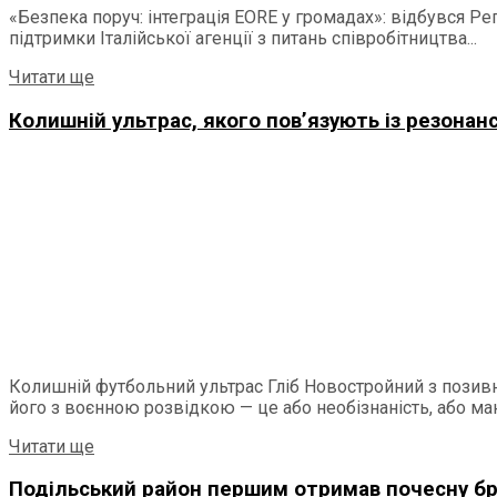
«Безпека поруч: інтеграція EORE у громадах»: відбувся Р
підтримки Італійської агенції з питань співробітництва...
Details
Читати ще
Колишній ультрас, якого пов’язують із резонан
Колишній футбольний ультрас Гліб Новостройний з позив
його з воєнною розвідкою — це або необізнаність, або мані
Details
Читати ще
Подільський район першим отримав почесну бр