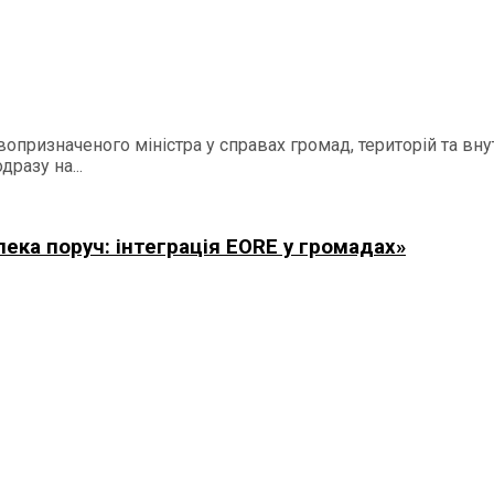
призначеного міністра у справах громад, територій та внут
разу на...
ека поруч: інтеграція EORE у громадах»