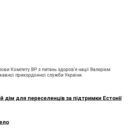
ови Комітету ВР з питань здоровʼя нації Валерієм
авної прикордонної служби України.
й дім для переселенців за підтримки Естонії
рело