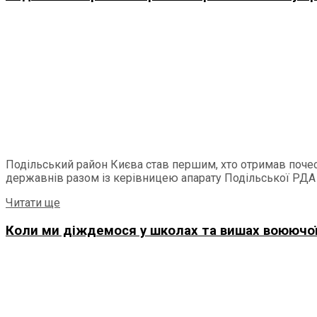
Подільський район Києва став першим, хто отримав почес
державнів разом із керівницею апарату Подільської РДА 
Details
Читати ще
Коли ми діждемося у школах та вишах воюючої 