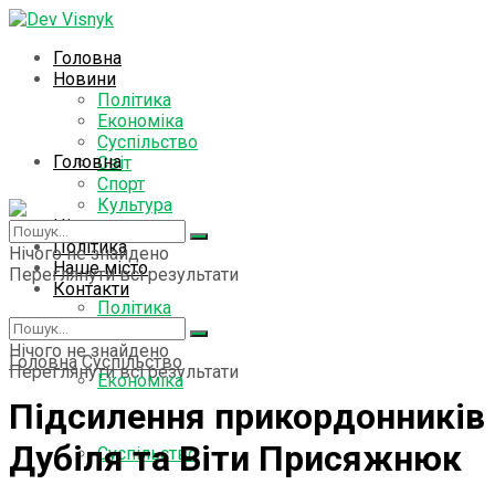
Головна
Новини
Політика
Економіка
Суспільство
Головна
Світ
Спорт
Культура
Цікаво знати
Новини
Політика
Нічого не знайдено
Наше місто
Переглянути всі результати
Контакти
Політика
Нічого не знайдено
Головна
Суспільство
Переглянути всі результати
Економіка
Підсилення прикордонників 
Дубіля та Віти Присяжнюк
Суспільство