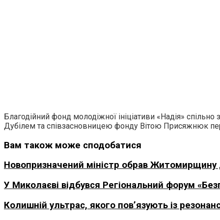
Благодійний фонд молодіжної ініціативи «Надія» спільно
Дубілем та співзасновницею фонду Вітою Присяжнюк пер
Вам також може сподобатися
Новопризначений міністр обрав Житомирщину дл
У Миколаєві відбувся Регіональний форум «Безп
Колишній ультрас, якого пов’язують із резонан