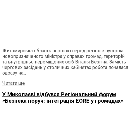
Житомирська область першою серед регіонів зустріла
новопризначеного міністра у справах громад, територій
та внутрішньо переміщених осіб Віталія Безгіна. Замість
чергових засідань у столичних кабінетах робота почалася
одразу на...
Читати ще
У Миколаєві відбувся Регіональний форум
«Безпека поруч: інтеграція EORE у громадах»