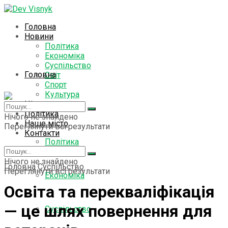
Головна
Новини
Політика
Економіка
Суспільство
Головна
Світ
Спорт
Культура
Цікаво знати
Новини
Політика
Нічого не знайдено
Наше місто
Переглянути всі результати
Контакти
Політика
Нічого не знайдено
Головна
Суспільство
Переглянути всі результати
Економіка
Освіта та перекваліфікація
— це шлях повернення для
Суспільство