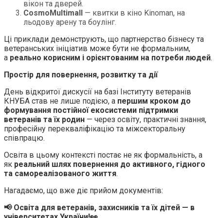
вікон та дверей.
CosmoMultimall
— квитки в кіно Kinoman, на
льодову арену та боулінг.
Ці приклади демонструють, що партнерство бізнесу та
ветеранських ініціатив може бути не формальним,
а
реально корисним і орієнтованим на потреби людей
.
Простір для повернення, розвитку та дії
День відкритої дискусії на базі Інституту ветеранів
КНУБА став не лише подією, а
першим кроком до
формування постійної екосистеми підтримки
ветеранів та їх родин
— через освіту, практичні знання,
професійну перекваліфікацію та міжсекторальну
співпрацю.
Освіта в цьому контексті постає не як формальність, а
як
реальний шлях повернення до активного, гідного
та самореалізованого життя
.
Нагадаємо, що вже діє прийом документів:
📢 Освіта для ветеранів, захисників та їх дітей — в
університетах України!👀