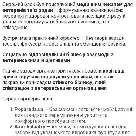
Окремий блок був присвячений
медичним чекапам для
ветеранів та їх родин
— формуванню звички вчасно
перевіряти здоров’я, контролювати наслідки стресу й
травм та підтримувати близьких системно, а не
епізодично.
Зустріч мала практичний характер — без теорії заради
теорії, з фокусом на реальні дії та зменшення ризиків.
Соціально відповідальний бізнес у взаємодії з
ветеранськими ініціативами
Під час заходу організатори також провели
розіграш
призів і вручили подарунки учасникам
, що стало
яскравим прикладом
стійкого бізнесу, який
співпрацює з ветеранськими організаціями
.
Серед партнерів події:
Poparada.ua
— безкаркасні легкі м’які меблі, зручні
для швидкого переміщення в укриття та
комфортного перебування там.
Axor Industry
— термоси, термокружки та похідні
набори від українського виробника фурнітури для