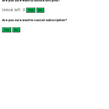
Are you sure want to unlock this post?
Unlock left : 0
Yes
No
Are you sure want to cancel subscription?
Yes
No