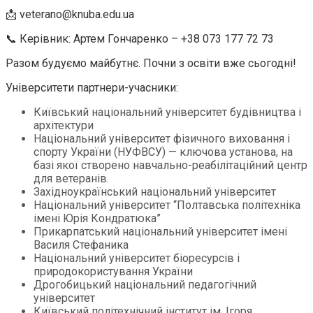
📩 veterano@knuba.edu.ua
📞 Керівник: Артем Гончаренко – +38 073 177 72 73
Разом будуємо майбутнє. Почни з освіти вже сьогодні!
Університети партнери-учасники:
Київський національний університет будівництва і
архітектури
Національний університет фізичного виховання і
спорту України (НУФВСУ) — ключова установа, на
базі якої створено навчально-реабілітаційний центр
для ветеранів.
Західноукраїнський національний університет
Національний університет “Полтавська політехніка
імені Юрія Кондратюка”
Прикарпатський національний університет імені
Василя Стефаника
Національний університет біоресурсів і
природокористування України
Дрогобицький національний педагогічний
університет
Київський політехнічний інститут ім. Ігоря