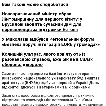
Вам також може сподобатися
Новопризначений міністр обрав
Житомирщину для першого візиту: у
Брусилові зводять сучасний дім для
переселенців за підтримки Естонії
У Миколаєві відбувся Регіональний форум
«Безпека поруч: інтеграція EORE у громадах»
Колишній ультрас, якого пов’язують із
резонансною справою, вже рік не в Силах
оборони: джерело
Саме з таким підходом на базі
Інституту ветеранів
Київського національного університету будівництва і
архітектури (КНУБА)
відбувся
перший в Україні День
відкритої дискусії з ветеранами та їх родинами
.
Захід став простором відкритого діалогу, практичної
підтримки та взаємодії між ветеранами, їх сімʼями,
представниками університетської спільноти, медичними