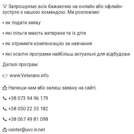
💡 Запрошуємо всіх бажаючих на онлайн або офлайн-
зустрічі з нашою командою. Ми розповімо:
▪ як подати заяву
▪ які пільги мають ветерани та їх діти
▪ як отримати компенсацію за навчання
▪ які освітні програми найбільш актуальні для відбудови
Деталі програм:
👉 www.Veterano.info
📩 Напиши нам або залиш заявку на сайті:
📞 +38 073 94 96 179
📞 +38 050 22 35 182
📞 +38 067 49 81 098
📩 center@uvc.in.net