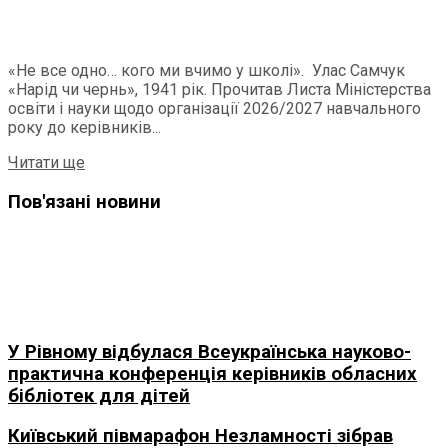
«Не все одно… кого ми вчимо у школі». Улас Самчук
«Нарід чи чернь», 1941 рік. Прочитав Листа Міністерства
освіти і науки щодо організації 2026/2027 навчального
року до керівників...
Читати ще
Пов'язані новини
У Рівному відбулася Всеукраїнська науково-
практична конференція керівників обласних
бібліотек для дітей
Київський півмарафон Незламності зібрав