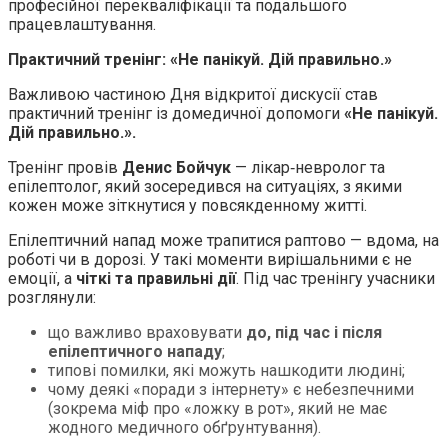
професійної перекваліфікації та подальшого
працевлаштування.
Практичний тренінг: «Не панікуй. Дій правильно.»
Важливою частиною Дня відкритої дискусії став
практичний тренінг із домедичної допомоги
«Не панікуй.
Дій правильно.».
Тренінг провів
Денис Бойчук
— лікар‑невролог та
епілептолог, який зосередився на ситуаціях, з якими
кожен може зіткнутися у повсякденному житті.
Епілептичний напад може трапитися раптово — вдома, на
роботі чи в дорозі. У такі моменти вирішальними є не
емоції, а
чіткі та правильні дії
. Під час тренінгу учасники
розглянули:
що важливо враховувати
до, під час і після
епілептичного нападу
;
типові помилки, які можуть нашкодити людині;
чому деякі «поради з інтернету» є небезпечними
(зокрема міф про «ложку в рот», який не має
жодного медичного обґрунтування).