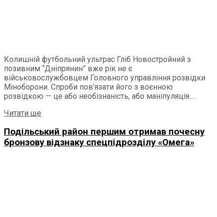
Колишній футбольний ультрас Гліб Новостройний з
позивним “Дніпрянин” вже рік не є
військовослужбовцем Головного управління розвідки
Міноборони. Спроби пов’язати його з воєнною
розвідкою — це або необізнаність, або маніпуляція....
Читати ще
Подільський район першим отримав почесну
бронзову відзнаку спецпідрозділу «Омега»