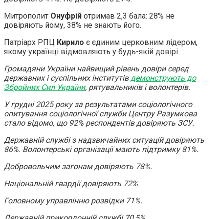
Митрополит
Онуфрій
отримав 2,3 бала: 28% не
довіряють йому, 38% не знають його.
Патріарх РПЦ
Кирило
є єдиним церковним лідером,
якому українці відмовляють у будь-якій довірі.
Громадяни України найвищий рівень довіри серед
державних і суспільних інститутів
демонструють до
Збройних Сил України
, рятувальників і волонтерів.
У грудні 2025 року за результатами соціологічного
опитування соціологічної служби Центру Разумкова
стало відомо, що 92% респондентів довіряють ЗСУ.
Державній службі з надзвичайних ситуацій довіряють
86%. Волонтерські організації мають підтримку 81%.
Добровольчим загонам довіряють 78%.
Національній гвардії довіряють 72%.
Головному управлінню розвідки 71%.
Державній прикордонній службі 70,5%.