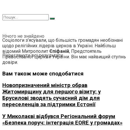
Нічого не знайдено
Соціологи з’ясували, що більшість громадян необізнані
щодо релігійних лідерів церков в Україні. Найбільш
відомий Митрополит
Єпіфаній
, Предстоятель
Переглянути всі результати
Православної Церкви України. Він має найвищий ступнь
довіри.
Вам також може сподобатися
Новопризначений міністр обрав
Житомирщину для першого візиту: у
Брусилові зводять сучасний дім для
переселенців за підтримки Естонії
У Миколаєві відбувся Регіональний форум
«Безпека поруч: інтеграція EORE у громадах»