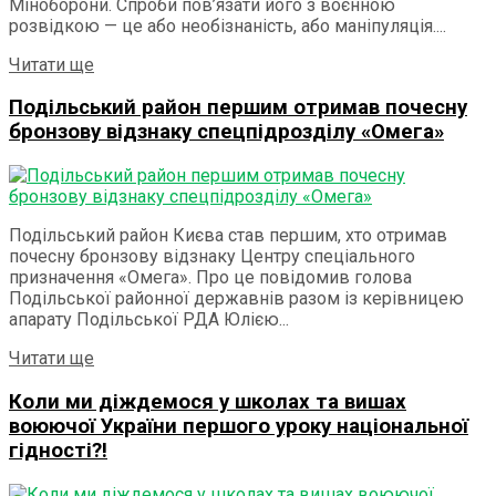
Міноборони. Спроби пов’язати його з воєнною
розвідкою — це або необізнаність, або маніпуляція....
Details
Читати ще
Подільський район першим отримав почесну
бронзову відзнаку спецпідрозділу «Омега»
Подільський район Києва став першим, хто отримав
почесну бронзову відзнаку Центру спеціального
призначення «Омега». Про це повідомив голова
Подільської районної державнів разом із керівницею
апарату Подільської РДА Юлією...
Details
Читати ще
Коли ми діждемося у школах та вишах
воюючої України першого уроку національної
гідності?!