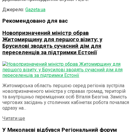
Джерело:
Gazeta.ua
Рекомендовано для вас
Новопризначений міністр обрав
Житомирщину для першого візиту: у
Брусилові зводять сучасний дім для
переселенців за підтримки Естонії
Житомирська область першою серед регіонів зустріла
новопризначеного міністра у справах громад, територій
та внутрішньо переміщених осіб Віталія Безгіна. Замість
чергових засідань у столичних кабінетах робота почалася
одразу на...
Details
Читати ще
У Миколаєві відбувся Регіональний форум