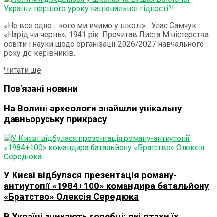
«Не все одно… кого ми вчимо у школі». Улас Самчук
«Нарід чи чернь», 1941 рік. Прочитав Листа Міністерства
освіти і науки щодо організації 2026/2027 навчального
року до керівників...
Details
Читати ще
Пов'язані новини
На Волині археологи знайшли унікальну
давньоруську прикрасу
У Києві відбулася презентація роману-
антиутопії «1984+100» командира батальйону
«Братство» Олексія Середюка
В Україні зникають горобці: які птахи їх