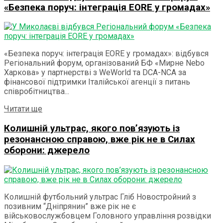
«Безпека поруч: інтеграція EORE у громадах»
«Безпека поруч: інтеграція EORE у громадах»: відбувся
Регіональний форум, організований БФ «Мирне Nebo
Харкова» у партнерстві з WeWorld та DCA-NCA за
фінансової підтримки Італійської агенції з питань
співробітництва...
Details
Читати ще
Колишній ультрас, якого пов’язують із
резонансною справою, вже рік не в Силах
оборони: джерело
Колишній футбольний ультрас Гліб Новостройний з
позивним “Дніпрянин” вже рік не є
військовослужбовцем Головного управління розвідки