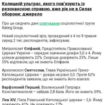
Колишній ультрас, якого пов’язують із
резонансною справою, вже рік не в Силах
оборони: джерело
Про це свідчать дані
опитування
соціологічної групи
Rating Group.
Новий соціологічний зріз, проведений з 4 по 9 травня
серед 2 тис. респондентів, зафіксував:
Митрополит
Єпіфаній
, Предстоятель Православної
Церкви України – середнє значення довіри 3,0 з 4. Йому
цілком довіряють 22%. Скоріше довіряють 25%. Лише
35% відповіли, що не знають Єпіфанія.
Архієпископ
Святослав
, Глава Української Греко-
Католицької Церкви – довіра на рівні 3,0. Проте 62%
респондентів заявили, що не знають його взагалі.
Варфоломій Перший
, Вселенський Патріарх
Константинополя – набрав 2,8 бала. Його не знають 59%.
Лев XIV
, Папа Римський Католицької церкви – 2,6. Йому
довіряють 41%. Не довіряють 27%.