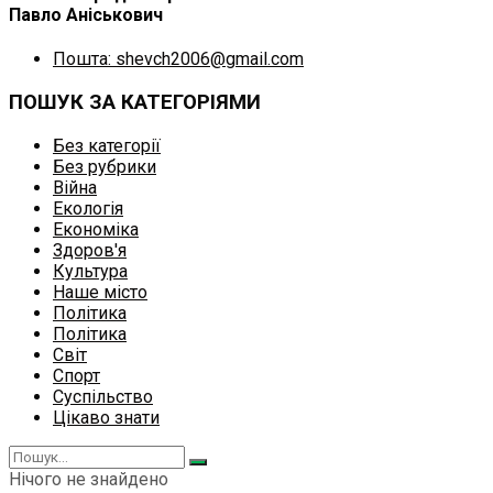
Павло Аніськович
Пошта: shevch2006@gmail.com
ПОШУК ЗА КАТЕГОРІЯМИ
Без категорії
Без рубрики
Війна
Екологія
Економіка
Здоров'я
Культура
Наше місто
Політика
Політика
Світ
Спорт
Суспільство
Цікаво знати
Нічого не знайдено