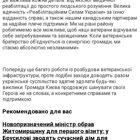
де важлива кожна деталь: від якісної медичної
реабілітації до простого людського розуміння. Велика
вдячність «Реабілітаційним Силам України» за їхню
відданість справі, а також нашим канадським партнерам
за надійне плече підтримки. Ми на рівні району
робитимемо все можливе, щоб наші ветерани відчували
себе затребуваними та захищеними. Коли ветеранське
братерство об’єднується із синергією громади, ми
стаємо абсолютно незламними».
Попереду ще багато роботи із розбудови ветеранської
інфраструктури, проте подібні заходи доводять: разом
українське суспільство здатне здолати будь-які
виклики. Громада Києва продовжує шанувати своїх
Героїв не на словах, а конкретними справами та
підтримкою.
Рекомендовано для вас
Новопризначений міністр обрав
Житомирщину для першого візиту: у
Брусилові зводять сучасний дім для