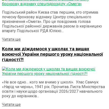
Подільський район Києва став першим, хто отримав
почесну бронзову відзнаку Центру спеціального
призначення «Омега». Про це повідомив голова
Подільської районної державнів разом із керівницею
апарату Подільської РДА Юлією...
Details
Читати ще
Коли ми діждемося у школах та вишах
воюючої України першого уроку національної
гідності?!
«Не все одно… кого ми вчимо у школі». Улас Самчук
«Нарід чи чернь», 1941 рік. Прочитав Листа Міністерства
освіти і науки щодо організації 2026/2027 навчального
року до керівників...
Details
Читати ще