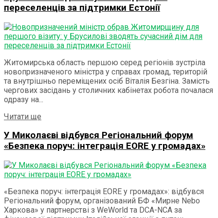
переселенців за підтримки Естонії
Житомирська область першою серед регіонів зустріла
новопризначеного міністра у справах громад, територій
та внутрішньо переміщених осіб Віталія Безгіна. Замість
чергових засідань у столичних кабінетах робота почалася
одразу на...
Details
Читати ще
У Миколаєві відбувся Регіональний форум
«Безпека поруч: інтеграція EORE у громадах»
«Безпека поруч: інтеграція EORE у громадах»: відбувся
Регіональний форум, організований БФ «Мирне Nebo
Харкова» у партнерстві з WeWorld та DCA-NCA за