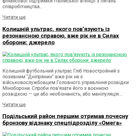
фінансової підтримки Італійської агенції з питань
співробітництва...
Details
Читати ще
Колишній ультрас, якого пов’язують із
резонансною справою, вже рік не в Силах
оборони: джерело
Колишній футбольний ультрас Гліб Новостройний з
позивним “Дніпрянин” вже рік не є
військовослужбовцем Головного управління розвідки
Міноборони. Спроби пов’язати його з воєнною
розвідкою — це або необізнаність, або маніпуляція....
Details
Читати ще
Подільський район першим отримав почесну
бронзову відзнаку спецпідрозділу «Омега»