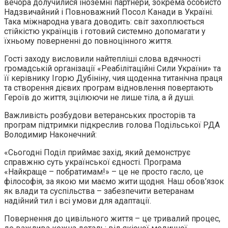
вечора долучилися іноземні партнери, зокрема особисто
Надзвичайний і Повноважний Посол Канади в Україні.
Така міжнародна увага доводить: світ захоплюється
стійкістю українців і готовий системно допомагати у
їхньому поверненні до повноцінного життя.
Гості заходу висловили найтепліші слова вдячності
громадській організації «Реабілітаційні Сили України» та
її керівнику Ігорю Дубініну, чия щоденна титанічна праця
та створення дієвих програм відновлення повертають
Героїв до життя, зцілюючи не лише тіла, а й душі.
Важливість розбудови ветеранських просторів та
програм підтримки підкреслив голова Подільської РДА
Володимир Наконечний:
«Сьогодні Поділ приймає захід, який демонструє
справжню суть української єдності. Програма
«Найкраще – побратимам!» – це не просто гасло, це
філософія, за якою ми маємо жити щодня. Наш обов’язок
як влади та суспільства – забезпечити ветеранам
надійний тил і всі умови для адаптації.
Повернення до цивільного життя – це тривалий процес,