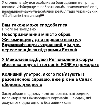
У столиці відбувся особливий благодійний вечір під
назвою «Найкраще – побратимам!», присвячений силі,
незламності духу та всебічній реабілітації українських
захисників і захисниць.
Вам також може сподобатися
Нічого не знайдено
Новопризначений міністр обрав
Житомирщину для першого візиту: у
Брусилові зводять сучасний дім для
Переглянути всі результати
переселенців за підтримки Естонії
У Миколаєві відбувся Регіональний форум
«Безпека поруч: інтеграція EORE у громадах»
Колишній ультрас, якого пов’язують із
резонансною справою, вже рік не в Силах
оборони: джерело
Захід зібрав в одному колі ветеранів, їхні родини,
волонтерів та міжнародних партнерів – людей, які
розуміють одне одного без зайвих слів.