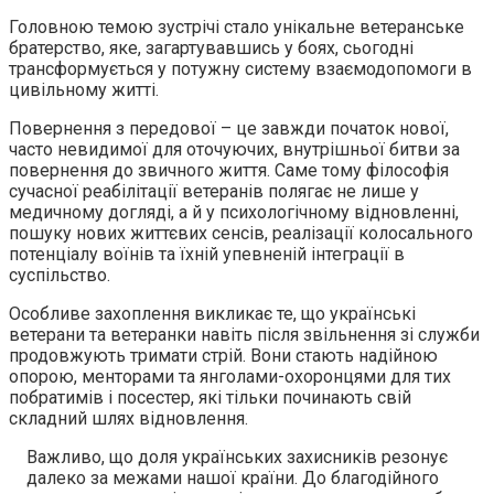
Головною темою зустрічі стало унікальне ветеранське
братерство, яке, загартувавшись у боях, сьогодні
трансформується у потужну систему взаємодопомоги в
цивільному житті.
Повернення з передової – це завжди початок нової,
часто невидимої для оточуючих, внутрішньої битви за
повернення до звичного життя. Саме тому філософія
сучасної реабілітації ветеранів полягає не лише у
медичному догляді, а й у психологічному відновленні,
пошуку нових життєвих сенсів, реалізації колосального
потенціалу воїнів та їхній упевненій інтеграції в
суспільство.
Особливе захоплення викликає те, що українські
ветерани та ветеранки навіть після звільнення зі служби
продовжують тримати стрій. Вони стають надійною
опорою, менторами та янголами-охоронцями для тих
побратимів і посестер, які тільки починають свій
складний шлях відновлення.
Важливо, що доля українських захисників резонує
далеко за межами нашої країни. До благодійного