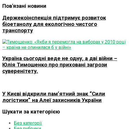
Пов'язані новини
Держекоінспекція підтримує розвиток
біоетанолу для екологічно чистого
транспорту
Україна сьогодні веде не одну, а дві війни –
Юлія Тимошенко про приховані загрози
суверенітету.
У Києві відкрили пам’ятний знак “Сили
логістики” на Алеї захисників України
Шукати за категорією
Без категорії
Без рубрики