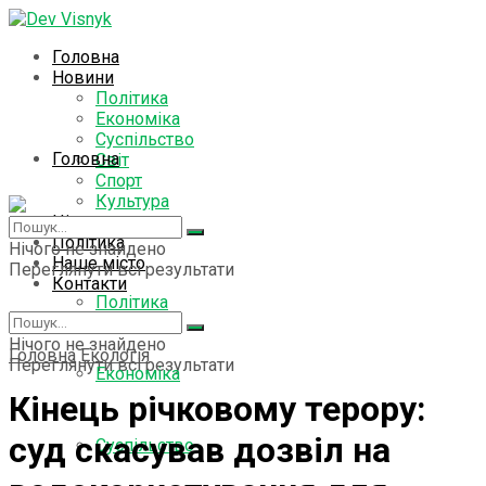
Головна
Новини
Політика
Економіка
Суспільство
Головна
Світ
Спорт
Культура
Цікаво знати
Новини
Політика
Нічого не знайдено
Наше місто
Переглянути всі результати
Контакти
Політика
Нічого не знайдено
Головна
Екологія
Переглянути всі результати
Економіка
Кінець річковому терору:
суд скасував дозвіл на
Суспільство