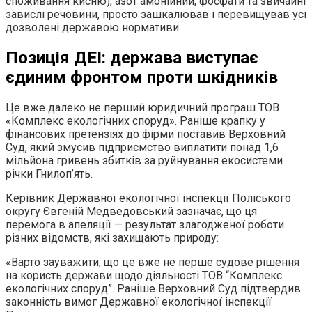
споживання кисню), азот амонійний, фосфати та звичайні
завислі речовини, просто зашкалював і перевищував усі
дозволені державою нормативи.
Позиція ДЕІ: держава виступає
єдиним фронтом проти шкідників
Це вже далеко не перший юридичний програш ТОВ
«Комплекс екологічних споруд». Раніше крапку у
фінансових претензіях до фірми поставив Верховний
Суд, який змусив підприємство виплатити понад 1,6
мільйона гривень збитків за руйнування екосистеми
річки Гнилоп’ять.
Керівник Державної екологічної інспекції Поліського
округу Євгеній Медведовський зазначає, що ця
перемога в апеляції — результат злагодженої роботи
різних відомств, які захищають природу:
«Варто зауважити, що це вже не перше судове рішення
на користь держави щодо діяльності ТОВ “Комплекс
екологічних споруд”. Раніше Верховний Суд підтвердив
законність вимог Державної екологічної інспекції