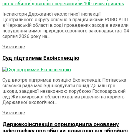
Інспектори Державної екологічної інспекції
Центрального округу спільно з працівниками РОВО УПП
в Черкаській області в ході проведених заходів виявили
порушення вимог природоохоронного законодавства. 04
серпня 2026 року на...
Details
Читати ще
Суд підтримав Екоінспекцію
Суд вкотре підтримав позицію Екоінспекції: Потіївська
сільська рада має відшкодувати понад 2,5 млн грн
шкоди, завданої незаконною порубкою Господарський
суд Житомирської області ухвалив рішення на користь
Державної екологічної...
Details
Читати ще
Держекоінспекція оприлюднила оновлену
інфографіку про збитки довкіллю від збройної