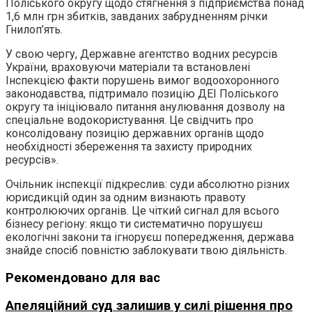
Поліського округу щодо стягнення з підприємства понад
1,6 млн грн збитків, завданих забрудненням річки
Гнилоп’ять.
У свою чергу, Державне агентство водних ресурсів
України, враховуючи матеріали та встановлені
Інспекцією факти порушень вимог водоохоронного
законодавства, підтримало позицію ДЕІ Поліського
округу та ініціювало питання анулювання дозволу на
спеціальне водокористування. Це свідчить про
консолідовану позицію державних органів щодо
необхідності збереження та захисту природних
ресурсів».
Очільник інспекції підкреслив: суди абсолютно різних
юрисдикцій один за одним визнають правоту
контролюючих органів. Це чіткий сигнал для всього
бізнесу регіону: якщо ти систематично порушуєш
екологічні закони та ігноруєш попередження, держава
знайде спосіб повністю заблокувати твою діяльність.
Рекомендовано для вас
Апеляційний суд залишив у силі рішення про