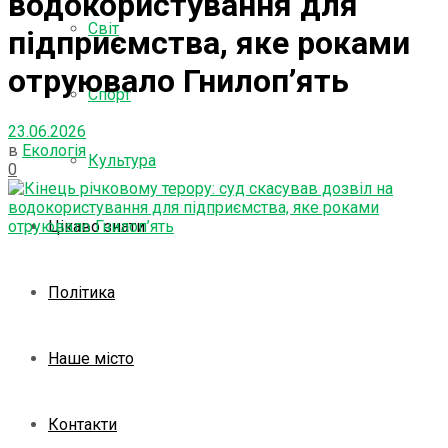
водокористування для
Світ
підприємства, яке роками
отруювало Гнилоп’ять
Спорт
23.06.2026
в
Екологія
Культура
0
Цікаво знати
Політика
Наше місто
Контакти