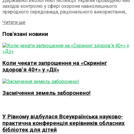
Державної екологічної інспекції України проведено 486
заходів контролю у сфері охорони навколишнього
природного середовища, раціонального використання,...
Details
Читати ще
Пов'язані новини
Коли чекати запрошення на «Скринінг
здоровʼя 40+» у «Дії»
Засмічення земель заборонено!
У Рівному відбулася Всеукраїнська науково-
практична конференція керівників обласних
бібліотек для дітей