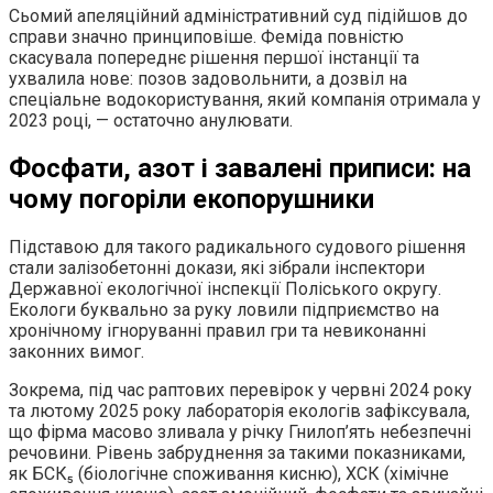
Сьомий апеляційний адміністративний суд підійшов до
справи значно принциповіше. Феміда повністю
скасувала попереднє рішення першої інстанції та
ухвалила нове: позов задовольнити, а дозвіл на
спеціальне водокористування, який компанія отримала у
2023 році, — остаточно анулювати.
Фосфати, азот і завалені приписи: на
чому погоріли екопорушники
Підставою для такого радикального судового рішення
стали залізобетонні докази, які зібрали інспектори
Державної екологічної інспекції Поліського округу.
Екологи буквально за руку ловили підприємство на
хронічному ігноруванні правил гри та невиконанні
законних вимог.
Зокрема, під час раптових перевірок у червні 2024 року
та лютому 2025 року лабораторія екологів зафіксувала,
що фірма масово зливала у річку Гнилоп’ять небезпечні
речовини. Рівень забруднення за такими показниками,
як БСК₅ (біологічне споживання кисню), ХСК (хімічне