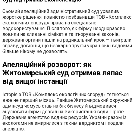
Сьомий апеляційний адміністративний суд ухвалив
жорстке рішення, повністю позбавивши ТОВ «Комплекс
екологічних споруд» права на спеціальне
водокористування. Після того, як фірму неодноразово
ловили на зливанні хімікатів та ігноруванні законів,
державні органи пішли на радикальний крок — і виграли
справу, довівши, що безкарно труїти українські водойми
більше нікому не дозволять.
Апеляційний розворот: як
Житомирський суд отримав ляпас
від вищої інстанції
Історія з ТОВ «Комплекс екологічних споруд» тягнеться
вже не перший місяць. Раніше Житомирський окружний
адмінсуд чомусь став на бік бізнесу й відмовився
анулювати фірмі дозвіл на використання води. Проте
Державне агентство водних ресурсів України разом із
екологами не змирилися з таким вердиктом і подали
апеляцію.