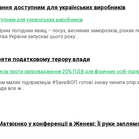
ання доступним для українських виробників
дних погодних явищ – посух, весняних заморозків, різких 
ва України запускає цього року...
ояти податковому терору влади
ом малих підприємців #SaveФОП готові знову чинити опір 
а все ж...
атвієнко у конференції в Женеві: Її руки заплям