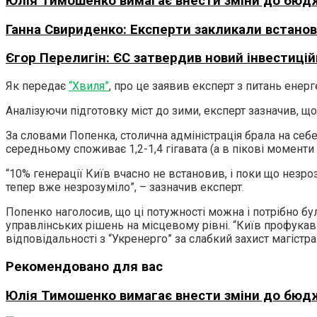
Юлія Тимошенко вимагає внести зміни до бюдже
Ганна Свириденко: Експерти закликали встано
Єгор Перелигін: ЄС затвердив новий інвестицій
Як передає
“Хвиля”
, про це заявив експерт з питань енер
Аналізуючи підготовку міст до зими, експерт зазначив, що
За словами Попенка, столична адміністрація брала на себе
середньому споживає 1,2-1,4 гігавата (а в пікові моменти 
“10% генерації Київ вчасно не встановив, і поки що незроз
тепер вже незрозуміло”, – зазначив експерт.
Попенко наголосив, що ці потужності можна і потрібно бул
управлінських рішень на місцевому рівні. “Київ профука
відповідальності з “Укренерго” за слабкий захист магістра
Рекомендовано для вас
Юлія Тимошенко вимагає внести зміни до бюдже