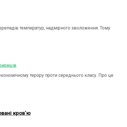
перепадів температур, надмірного зволоження. Тому
економічному терору проти середнього класу. Про це
овані кров’ю