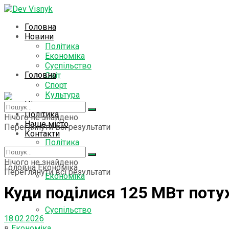
Головна
Новини
Політика
Економіка
Суспільство
Головна
Світ
Спорт
Культура
Цікаво знати
Новини
Політика
Нічого не знайдено
Наше місто
Переглянути всі результати
Контакти
Політика
Нічого не знайдено
Головна
Економіка
Переглянути всі результати
Економіка
Куди поділися 125 МВт поту
Суспільство
18.02.2026
в
Економіка