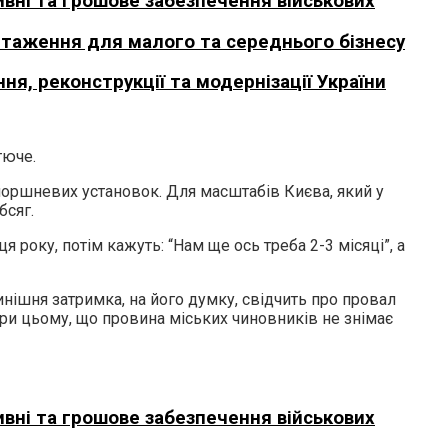
вні та грошове забезпечення військових
нтаження для малого та середнього бізнесу
я, реконструкції та модернізації України
тюче.
опоршневих установок. Для масштабів Києва, який у
бсяг.
 року, потім кажуть: “Нам ще ось треба 2-3 місяці”, а
инішня затримка, на його думку, свідчить про провал
ри цьому, що провина міських чиновників не знімає
вні та грошове забезпечення військових