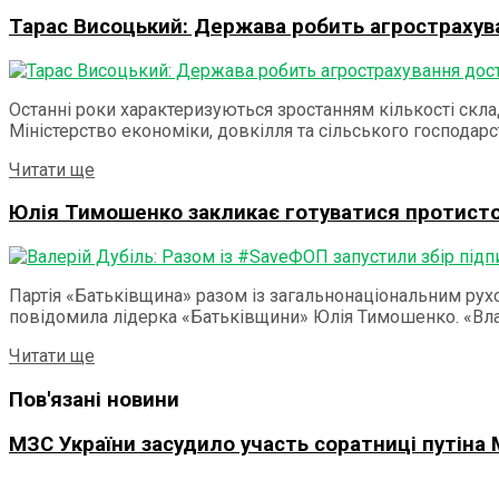
Тарас Висоцький: Держава робить агрострахув
Останні роки характеризуються зростанням кількості скла
Міністерство економіки, довкілля та сільського господарст
Details
Читати ще
Юлія Тимошенко закликає готуватися протист
Партія «Батьківщина» разом із загальнонаціональним рух
повідомила лідерка «Батьківщини» Юлія Тимошенко. «Влад
Details
Читати ще
Пов'язані новини
МЗС України засудило участь соратниці путіна М