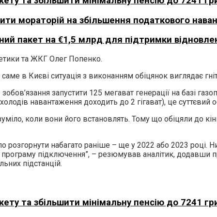
ту та збільшити мінімальну пенсію до 7241 гри
вити мораторій на збільшення податкового нава
ний пакет на €1,5 млрд для підтримки відновленн
гетики та ЖКГ Олег Попенко.
 саме в Києві ситуація з виконанням обіцянок виглядає гні
 зобов’язання запустити 125 мегават генерації на базі газ
холодів навантаження доходить до 2 гігават), це суттєвий о
уміло, коли вони його встановлять. Тому що обіцяли до кінця
о розгорнути набагато раніше – ще у 2022 або 2023 році. Н
в програму підключення”, – резюмував аналітик, додавши п
льних підстанцій.
ту та збільшити мінімальну пенсію до 7241 гри