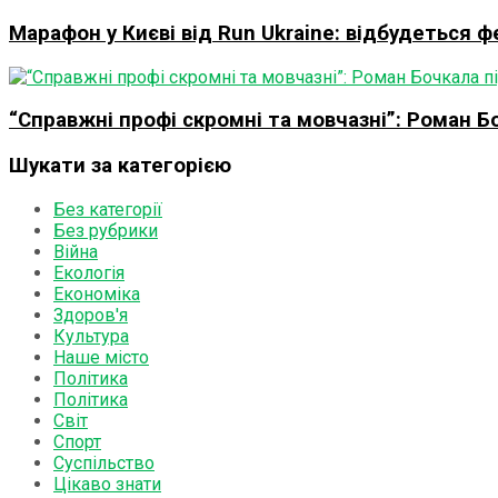
Марафон у Києві від Run Ukraine: відбудеться 
“Справжні профі скромні та мовчазні”: Роман Б
Шукати за категорією
Без категорії
Без рубрики
Війна
Екологія
Економіка
Здоров'я
Культура
Наше місто
Політика
Політика
Світ
Спорт
Суспільство
Цікаво знати