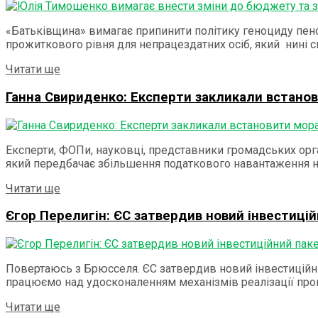
«Батьківщина» вимагає припинити політику геноциду пенс
прожиткового рівня для непрацездатних осіб, який нині ск
Details
Читати ще
Ганна Свириденко: Експерти закликали встано
Експерти, ФОПи, науковці, представники громадських орга
який передбачає збільшення податкового навантаження на 
Details
Читати ще
Єгор Перелигін: ЄС затвердив новий інвестицій
Повертаюсь з Брюсселя. ЄС затвердив новий інвестиційний
працюємо над удосконаленням механізмів реалізації прог
Details
Читати ще