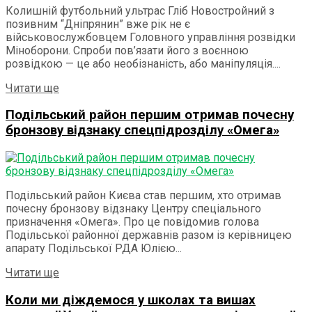
Колишній футбольний ультрас Гліб Новостройний з
позивним “Дніпрянин” вже рік не є
військовослужбовцем Головного управління розвідки
Міноборони. Спроби пов’язати його з воєнною
розвідкою — це або необізнаність, або маніпуляція....
Details
Читати ще
Подільський район першим отримав почесну
бронзову відзнаку спецпідрозділу «Омега»
Подільський район Києва став першим, хто отримав
почесну бронзову відзнаку Центру спеціального
призначення «Омега». Про це повідомив голова
Подільської районної державнів разом із керівницею
апарату Подільської РДА Юлією...
Details
Читати ще
Коли ми діждемося у школах та вишах