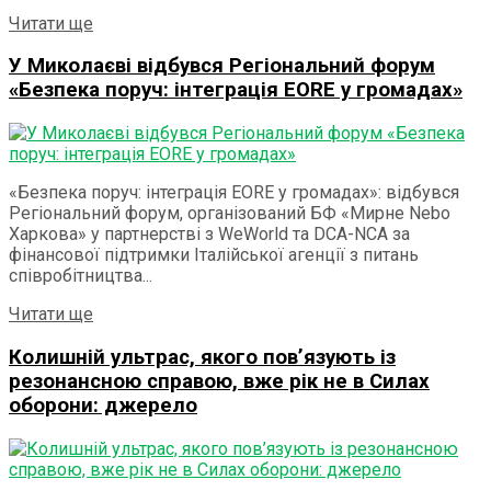
Details
Читати ще
У Миколаєві відбувся Регіональний форум
«Безпека поруч: інтеграція EORE у громадах»
«Безпека поруч: інтеграція EORE у громадах»: відбувся
Регіональний форум, організований БФ «Мирне Nebo
Харкова» у партнерстві з WeWorld та DCA-NCA за
фінансової підтримки Італійської агенції з питань
співробітництва...
Details
Читати ще
Колишній ультрас, якого пов’язують із
резонансною справою, вже рік не в Силах
оборони: джерело