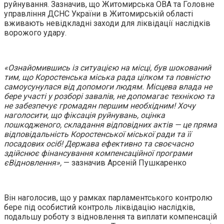
руйнування. Зазначив, що Житомирська ОВА та Головне
управління ДСНС України в Житомирській області
вживають невідкладні заходи для ліквідації наслідків
ворожого удару.
«Ознайомившись із ситуацією на місці, був шокований
тим, що Коростенська міська рада цілком та повністю
самоусунулася від допомоги людям. Місцева влада не
бере участі у розборі завалів, не допомагає технікою та
не забезпечує громадян першим необхідним! Хочу
наголосити, що фіксація руйнувань, оцінка
пошкодженого, складання відповідних актів — це пряма
відповідальність Коростенської міської ради та її
посадових осіб! Держава ефективно та своєчасно
здійснює фінансування компенсаційної програми
єВідновлення»,
— зазначив Арсеній Пушкаренко
Він наголосив, що у рамках парламентського контролю
бере під особистий контроль ліквідацію наслідків,
подальшу роботу з відновлення та виплати компенсацій