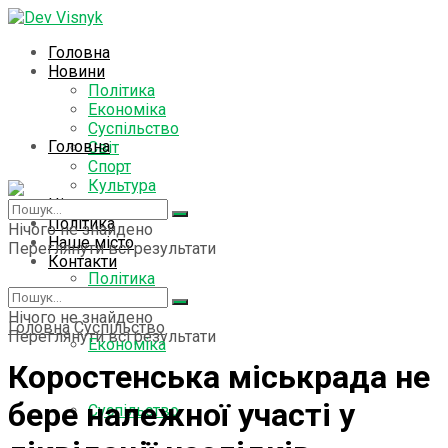
Головна
Новини
Політика
Економіка
Суспільство
Головна
Світ
Спорт
Культура
Цікаво знати
Новини
Політика
Нічого не знайдено
Наше місто
Переглянути всі результати
Контакти
Політика
Нічого не знайдено
Головна
Суспільство
Переглянути всі результати
Економіка
Коростенська міськрада не
бере належної участі у
Суспільство