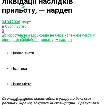
ліквідації наслідків
Світ
прильоту, — нардеп
04.04.2026
Спорт
в
Суспільство
0
Культура
Цікаво знати
Політика
Наше місто
Сьогодні завдано масштабного удару по багатьох
Контакти
регіонах України, зокрема Житомирщині. У результаті