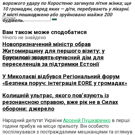
ворожого удару по Коростеню загинула літня жінка; ще
10 громадян, серед яких — діти, перебувають у лікарні.
У місті пошкоджено або зруйновано майже 200
будівель.
Вам також може сподобатися
Нічого не знайдено
Новопризначений міністр обрав
Житомирщину для першого візиту: у
Брусилові зводять сучасний дім для
Переглянути всі результати
переселенців за підтримки Естонії
У Миколаєві відбувся Регіональний форум
«Безпека поруч: інтеграція EORE у громадах»
Колишній ультрас, якого пов’язують із
резонансною справою, вже рік не в Силах
оборони: джерело
Народний депутат України
Арсеній Пушкаренко
в перші
години прибув на місце прильоту. Він особисто
поспілкувався з постраждалими мешканцями та оглянув