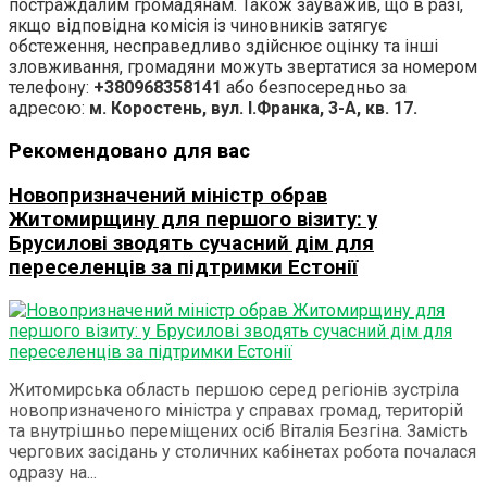
постраждалим громадянам. Також зауважив, що в разі,
якщо відповідна комісія із чиновників затягує
обстеження, несправедливо здійснює оцінку та інші
зловживання, громадяни можуть звертатися за номером
телефону:
+380968358141
або безпосередньо за
адресою:
м. Коростень, вул. І.Франка, 3-А, кв. 17.
Рекомендовано для вас
Новопризначений міністр обрав
Житомирщину для першого візиту: у
Брусилові зводять сучасний дім для
переселенців за підтримки Естонії
Житомирська область першою серед регіонів зустріла
новопризначеного міністра у справах громад, територій
та внутрішньо переміщених осіб Віталія Безгіна. Замість
чергових засідань у столичних кабінетах робота почалася
одразу на...