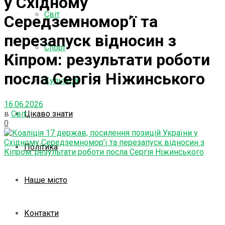
у Східному
Світ
Середземномор’ї та
перезапуск відносин з
Спорт
Кіпром: результати роботи
посла Сергія Ніжинського
Культура
16.06.2026
в
Світ
Цікаво знати
0
Політика
Наше місто
Контакти