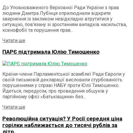
До Уповноваженого Верховної Ради України з прав
людини Дмитра Лубінця оприлюднили відкрите
звернення із закликом невідкладно втрутитися у
ситуацію, пов’язану зі зростанням випадків насильства,
ксенофобії та порушення прав...
Details
Читати ще
ПАРЄ підтримала Юлію Тимошенко
Країни-члени Парламентської асамблеї Ради Європи у
своїй письмовій декларації висловили стурбованість
порушеннями у справі НАБУ проти Юлії Тимошенко.
Йдеться, передусім, про проведення обшуків у
партійному офісі «Батьківщини» без...
Details
Читати ще
Революційна ситуація? У Росії середня ціна
горілки наближається до тисячі рублів за
літр.