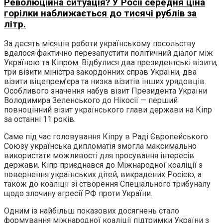
Революційна ситуація? У Росії середня ціна
горілки наближається до тисячі рублів за
літр.
За десять місяців роботи українському посольству
вдалося фактично перезапустити політичний діалог між
Україною та Кіпром. Відбулися два президентські візити,
три візити міністра закордонних справ України, два
візити віцепрем’єра та низка візитів інших урядовців.
Особливого значення набув візит Президента України
Володимира Зеленського до Нікосії — перший
повноцінний візит українського глави держави на Кіпр
за останні 11 років.
Саме під час головування Кіпру в Раді Європейського
Союзу українська дипломатія змогла максимально
використати можливості для просування інтересів
держави. Кіпр приєднався до Міжнародної коаліції з
повернення українських дітей, викрадених Росією, а
також до коаліції зі створення Спеціального трибуналу
щодо злочину агресії РФ проти України.
Одним із найбільш показових досягнень стало
формування міжнародної коаліції підтримки України з