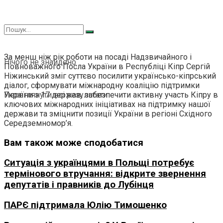
За менш ніж рік роботи на посаді Надзвичайного і
Нічого не знайдено
Повноважного Посла України в Республіці Кіпр Сергій
Ніжинський зміг суттєво посилити українсько-кіпрський
діалог, сформувати міжнародну коаліцію підтримки
України з 17 держав, забезпечити активну участь Кіпру в
Переглянути всі результати
ключових міжнародних ініціативах на підтримку нашої
держави та зміцнити позиції України в регіоні Східного
Середземномор’я.
Вам також може сподобатися
Ситуація з українцями в Польщі потребує
термінового втручання: відкрите звернення
депутатів і правників до Лубінця
ПАРЄ підтримала Юлію Тимошенко