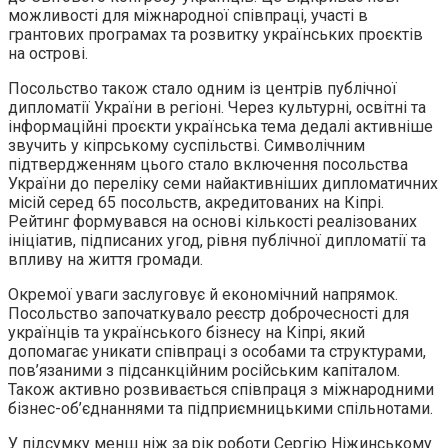
можливості для міжнародної співпраці, участі в
грантових програмах та розвитку українських проєктів
на острові.
Посольство також стало одним із центрів публічної
дипломатії України в регіоні. Через культурні, освітні та
інформаційні проєкти українська тема дедалі активніше
звучить у кіпрському суспільстві. Символічним
підтвердженням цього стало включення посольства
України до переліку семи найактивніших дипломатичних
місій серед 65 посольств, акредитованих на Кіпрі.
Рейтинг формувався на основі кількості реалізованих
ініціатив, підписаних угод, рівня публічної дипломатії та
впливу на життя громади.
Окремої уваги заслуговує й економічний напрямок.
Посольство започаткувало реєстр доброчесності для
українців та українського бізнесу на Кіпрі, який
допомагає уникати співпраці з особами та структурами,
пов’язаними з підсанкційним російським капіталом.
Також активно розвивається співпраця з міжнародними
бізнес-об’єднаннями та підприємницькими спільнотами.
У підсумку менш ніж за рік роботи Сергію Ніжинському