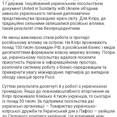
17 держав. Ініційований українським посольством
документ United in Solidarity with Ukraine об’єднав
навколо українського питання дипломатичні
представництва провідних країн світу. Для Кіпру, де
традиційно сильними залишалися російські впливи,
такий результат став безпрецедентним.
Не менш важливою стала робота із протидії
російському впливу на острові. На Кіпрі проживають
понад 150 тисяч громадян РФ, а російський бізнес і медіа
десятиліттями формували власну мережу впливу. Попри
це, українському посольству вдалося посилити
присутність України в інформаційному просторі,
розпочати системну роботу з бізнес-середовищем та
привернути увагу міжнародних партнерів до випадків
обходу санкцій проти Росії.
Суттєві результати досягнуті й у роботі з українською
громадою. Якщо до повномасштабного вторгнення на
Кіпрі проживало близько 4 тисяч українців, то сьогодні
їх понад 30 тисяч. За підтримки посольства дві
українські організації — Товариство українсько-
кіпрської дружби та Український дім у Пафосі — увійшли
до Світового конгресу українців. Це відкриває нові