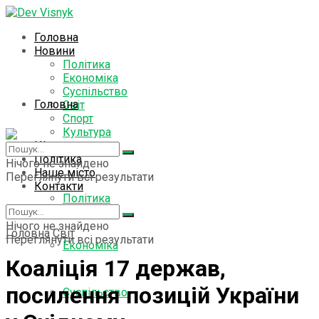
Головна
Новини
Політика
Економіка
Суспільство
Головна
Світ
Спорт
Культура
Цікаво знати
Новини
Політика
Нічого не знайдено
Наше місто
Переглянути всі результати
Контакти
Політика
Нічого не знайдено
Головна
Світ
Переглянути всі результати
Економіка
Коаліція 17 держав,
посилення позицій України
Суспільство