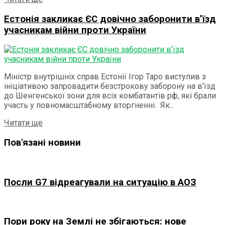
Естонія закликає ЄС довічно заборонити в’їзд
учасникам війни проти України
Міністр внутрішніх справ Естонії Ігор Таро виступив з
ініціативою запровадити безстрокову заборону на в’їзд
до Шенгенської зони для всіх комбатантів рф, які брали
участь у повномасштабному вторгненні. Як...
Details
Читати ще
Пов'язані новини
Посли G7 відреагували на ситуацію в АОЗ
Пори року на Землі не збігаються: нове