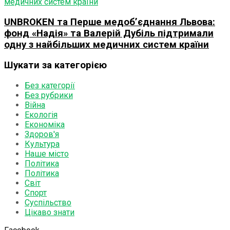
UNBROKEN та Перше медоб’єднання Львова:
фонд «Надія» та Валерій Дубіль підтримали
одну з найбільших медичних систем країни
Шукати за категорією
Без категорії
Без рубрики
Війна
Екологія
Економіка
Здоров'я
Культура
Наше місто
Політика
Політика
Світ
Спорт
Суспільство
Цікаво знати