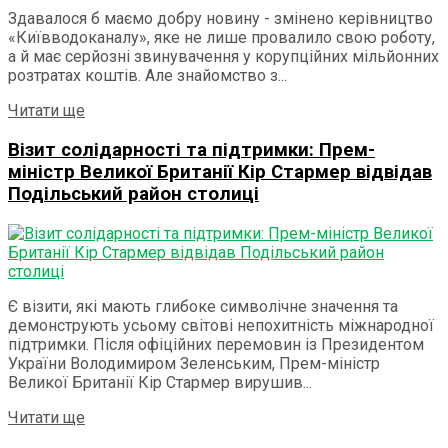
Здавалося б маємо добру новину - змінено керівництво
«Київводоканалу», яке не лише провалило свою роботу,
а й має серйозні звинувачення у корупційних мільйонних
розтратах коштів. Але знайомство з...
Details
Читати ще
Візит солідарності та підтримки: Прем-
міністр Великої Британії Кір Стармер відвідав
Подільський район столиці
Є візити, які мають глибоке символічне значення та
демонструють усьому світові непохитність міжнародної
підтримки. Після офіційних перемовин із Президентом
України Володимиром Зеленським, Прем-міністр
Великої Британії Кір Стармер вирушив...
Details
Читати ще