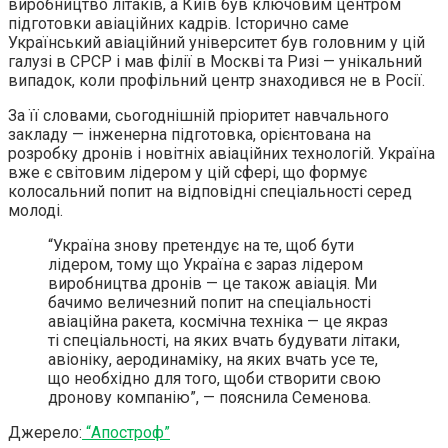
виробництво літаків, а Київ був ключовим центром
підготовки авіаційних кадрів. Історично саме
Український авіаційний університет був головним у цій
галузі в СРСР і мав філії в Москві та Ризі — унікальний
випадок, коли профільний центр знаходився не в Росії.
За її словами, сьогоднішній пріоритет навчального
закладу — інженерна підготовка, орієнтована на
розробку дронів і новітніх авіаційних технологій. Україна
вже є світовим лідером у цій сфері, що формує
колосальний попит на відповідні спеціальності серед
молоді.
“Україна знову претендує на те, щоб бути
лідером, тому що Україна є зараз лідером
виробництва дронів — це також авіація. Ми
бачимо величезний попит на спеціальності
авіаційна ракета, космічна техніка — це якраз
ті спеціальності, на яких вчать будувати літаки,
авіоніку, аеродинаміку, на яких вчать усе те,
що необхідно для того, щоби створити свою
дронову компанію”, — пояснила Семенова.
Джерело:
“Апостроф”