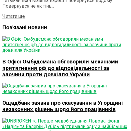
Гетьман Іван Мазепа нарешті повернувся додому.
Повернувся не як тінь...
Details
Читати ще
Пов'язані новини
В Офісі Омбудсмана обговорили механізми
притягнення рф до відповідальності за
злочини проти довкілля України
Ощадбанк заявив про скасування в Угорщині
незаконних рішень щодо його працівників