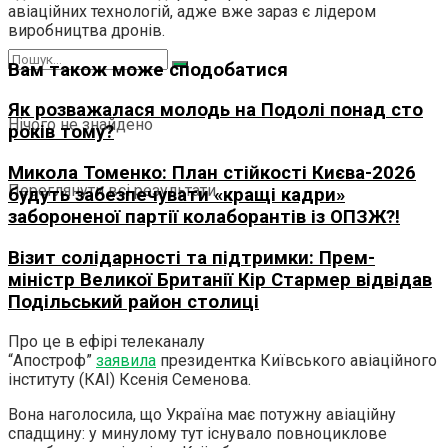
авіаційних технологій, адже вже зараз є лідером
виробництва дронів.
Вам також може сподобатися
Як розважалася молодь на Подолі понад сто
Нічого не знайдено
років тому?
Микола Томенко: План стійкості Києва-2026
Переглянути всі результати
будуть забезпечувати «кращі кадри»
забороненої партії колаборантів із ОПЗЖ?!
Візит солідарності та підтримки: Прем-
міністр Великої Британії Кір Стармер відвідав
Подільський район столиці
Про це в ефірі телеканалу
“Апостроф”
заявила
президентка Київського авіаційного
інституту (КАІ) Ксенія Семенова.
Вона наголосила, що Україна має потужну авіаційну
спадщину: у минулому тут існувало повноциклове