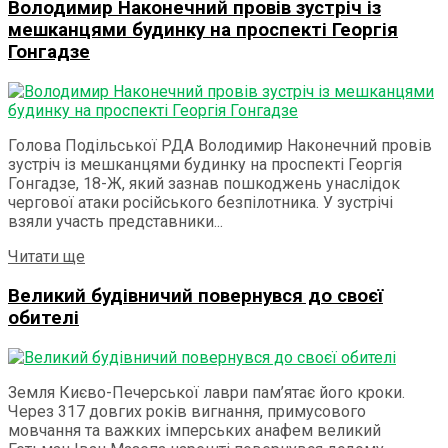
Володимир Наконечний провів зустріч із
мешканцями будинку на проспекті Георгія
Гонгадзе
Голова Подільської РДА Володимир Наконечний провів
зустріч із мешканцями будинку на проспекті Георгія
Гонгадзе, 18-Ж, який зазнав пошкоджень унаслідок
чергової атаки російського безпілотника. У зустрічі
взяли участь представники...
Details
Читати ще
Великий будівничий повернувся до своєї
обителі
Земля Києво-Печерської лаври пам’ятає його кроки.
Через 317 довгих років вигнання, примусового
мовчання та важких імперських анафем великий