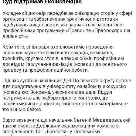
Суд підтримав Екоінспекцію
Укладений договір передбачає співпрацю сторін у сфері
організації та забезпечення практичної підготовки
здобувачів вищої освіти, які навчаються за освітньо-
професійними програмами «Право» та «Правоохоронна
діяльність».
Крім того, співпраця охоплюватиме проведення
спільних науково-практичних заходів, семінарів,
тренінгів, круглих столів, а також обмін професійним
досвідом і залучення фахівців Інспекції до освітнього
процесу та профорієнтаційної роботи.
Під час зустрічі начальник ДЕІ Поліського округу провів
для представників університету ознайомчу екскурсію
Інспекцією. Зокрема, учасники відвідали Відділ
інструментально-лабораторного контролю, де
ознайомилися з роботою лабораторії та її матеріально-
технічною базою.
Варто зазначити, що начальник Євгеній Медведовський
також очолює Державну екзаменаційну комісію зі
спеціальності 101 «Екологія» у Поліському