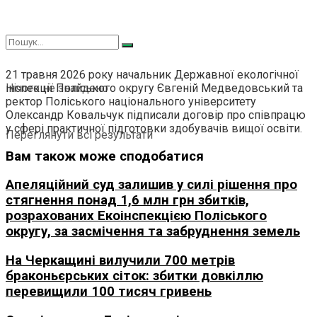
21 травня 2026 року начальник Державної екологічної
інспекції Поліського округу Євгеній Медведовський та
Нічого не знайдено
ректор Поліського національного університету
Олександр Ковальчук підписали договір про співпрацю
у сфері практичної підготовки здобувачів вищої освіти.
Переглянути всі результати
Вам також може сподобатися
Апеляційний суд залишив у силі рішення про
стягнення понад 1,6 млн грн збитків,
розрахованих Екоінспекцією Поліського
округу, за засмічення та забруднення земель
На Черкащині вилучили 700 метрів
браконьєрських сіток: збитки довкіллю
перевищили 100 тисяч гривень