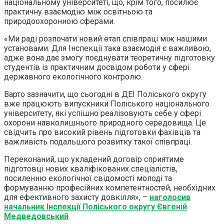
національному університеті, що, крім того, посилює
практичну взаємодію між освітньою та
природоохоронною сферами.
«Ми раді розпочати новий етап співпраці між нашими
установами. Для Інспекції така взаємодія є важливою,
адже вона дає змогу поєднувати теоретичну підготовку
студентів із практичним досвідом роботи у сфері
державного екологічного контролю.
Варто зазначити, що сьогодні в ДЕІ Поліського округу
вже працюють випускники Поліського національного
університету, які успішно реалізовують себе у сфері
охорони навколишнього природного середовища. Це
свідчить про високий рівень підготовки фахівців та
важливість подальшого розвитку такої співпраці.
Переконаний, що укладений договір сприятиме
підготовці нових кваліфікованих спеціалістів,
посиленню екологічної свідомості молоді та
формуванню професійних компетентностей, необхідних
для ефективного захисту довкілля», –
наголосив
начальник Інспекції Поліського округу Євгеній
Медведовський
.