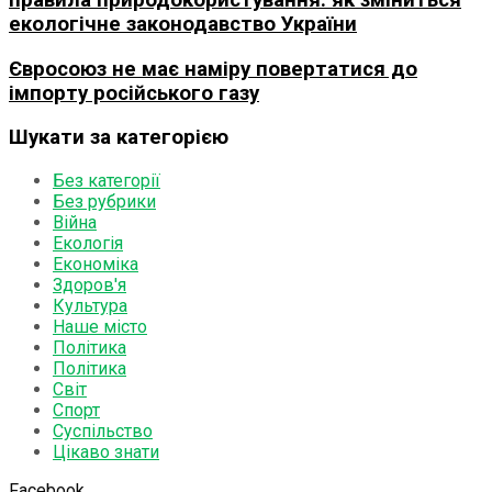
екологічне законодавство України
Євросоюз не має наміру повертатися до
імпорту російського газу
Шукати за категорією
Без категорії
Без рубрики
Війна
Екологія
Економіка
Здоров'я
Культура
Наше місто
Політика
Політика
Світ
Спорт
Суспільство
Цікаво знати
Facebook