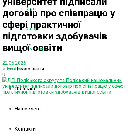
університет підписали
Світ
договір про співпрацю у
сфері практичної
Спорт
підготовки здобувачів
вищої освіти
Культура
22.05.2026
в
Екологія
Цікаво знати
0
Політика
Наше місто
Контакти