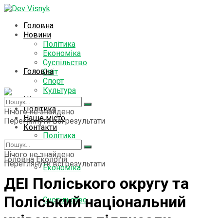
Головна
Новини
Політика
Економіка
Суспільство
Головна
Світ
Спорт
Культура
Цікаво знати
Новини
Політика
Нічого не знайдено
Наше місто
Переглянути всі результати
Контакти
Політика
Нічого не знайдено
Головна
Екологія
Переглянути всі результати
Економіка
ДЕІ Поліського округу та
Поліський національний
Суспільство