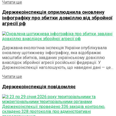
Details
Читати ще
Держекоінспекція оприлюднила оновлену
інфографіку про збитки довкіллю від збройної
агресії рф
Державна екологічна інспекція України опублікувала
оновлену щотижневу інфографіку, яка відображає
масштаби збитків, завданих українському довкіллю
внаслідок збройної агресії російської федерації. У
Держекоінспекції наголошують, що наведені дані — це...
Details
Читати ще
Держекоінспекція повідомляє