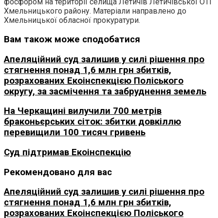
фосфором на території селища Летичів Летичівської ОТГ
Хмельницького району. Матеріали направлено до
Хмельницької обласної прокуратури.
Вам також може сподобатися
Апеляційний суд залишив у силі рішення про
стягнення понад 1,6 млн грн збитків,
розрахованих Екоінспекцією Поліського
округу, за засмічення та забруднення земель
На Черкащині вилучили 700 метрів
браконьєрських сіток: збитки довкіллю
перевищили 100 тисяч гривень
Суд підтримав Екоінспекцію
Рекомендовано для вас
Апеляційний суд залишив у силі рішення про
стягнення понад 1,6 млн грн збитків,
розрахованих Екоінспекцією Поліського