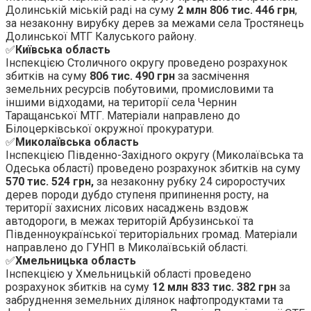
Долинській міській раді на суму
2 млн 806 тис. 446 грн
,
за незаконну вирубку дерев за межами села Тростянець
Долинської МТГ Калуського району.
✅
Київська область
Інспекцією Столичного округу проведено розрахунок
збитків на суму
806 тис. 490 грн
за засмічення
земельних ресурсів побутовими, промисловими та
іншими відходами, на території села Чернин
Таращанської МТГ. Матеріали направлено до
Білоцерківської окружної прокуратури.
✅
Миколаївська область
Інспекцією Південно-Західного округу (Миколаївська та
Одеська області) проведено розрахунок збитків на суму
570 тис. 524 грн,
за незаконну рубку 24 сироростучих
дерев породи дубдо ступеня припинення росту, на
території захисних лісових насаджень вздовж
автодороги, в межах територій Арбузинської та
Південноукраїнської територіальних громад. Матеріали
направлено до ГУНП в Миколаївській області.
✅
Хмельницька область
Інспекцією у Хмельницькій області проведено
розрахунок збитків на суму
12 млн
833 тис. 382 грн
за
забруднення земельних ділянок нафтопродуктами та