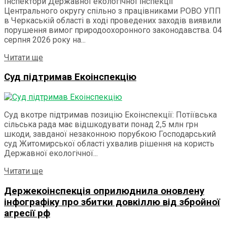
Інспектори Державної екологічної інспекції
Центрального округу спільно з працівниками РОВО УПП
в Черкаській області в ході проведених заходів виявили
порушення вимог природоохоронного законодавства. 04
серпня 2026 року на...
Читати ще
Суд підтримав Екоінспекцію
Суд вкотре підтримав позицію Екоінспекції: Потіївська
сільська рада має відшкодувати понад 2,5 млн грн
шкоди, завданої незаконною порубкою Господарський
суд Житомирської області ухвалив рішення на користь
Державної екологічної...
Читати ще
Держекоінспекція оприлюднила оновлену
інфографіку про збитки довкіллю від збройної
агресії рф