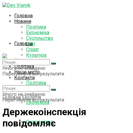
Головна
Новини
Політика
Економіка
Суспільство
Головна
Світ
Спорт
Культура
Цікаво знати
Новини
Політика
Нічого не знайдено
Наше місто
Переглянути всі результати
Контакти
Політика
Нічого не знайдено
Головна
Екологія
Переглянути всі результати
Економіка
Держекоінспекція
повідомляє
Суспільство