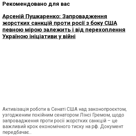
Рекомендовано для вас
Арсеній Пушкаренко: Запровадження
жорстких санкцій проти росії з боку США
певною мірою залежить і від перехоплення
Україною ініціативи у війні
Активізація роботи в Сенаті США над законопроєктом,
узгодженим покійним сенатором Лінсі Гремом, щодо
запровадження проти росії жорстких санкцій – це
важливий крок економічного тиску на рф. Документ
передбачає...