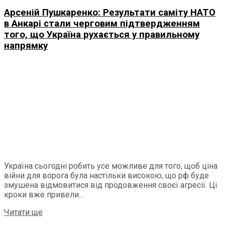
Арсеній Пушкаренко: Результати саміту НАТО
в Анкарі стали черговим підтвердженням
того, що Україна рухається у правильному
напрямку
Україна сьогодні робить усе можливе для того, щоб ціна
війни для ворога була настільки високою, що рф буде
змушена відмовитися від продовження своєї агресії. Ці
кроки вже привели...
Читати ще