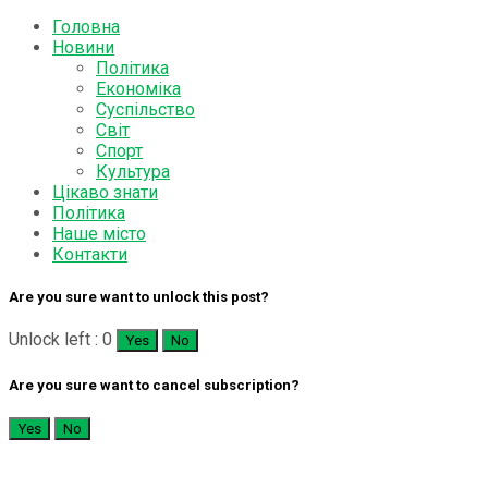
Головна
Новини
Політика
Економіка
Суспільство
Світ
Спорт
Культура
Цікаво знати
Політика
Наше місто
Контакти
Are you sure want to unlock this post?
Unlock left : 0
Yes
No
Are you sure want to cancel subscription?
Yes
No