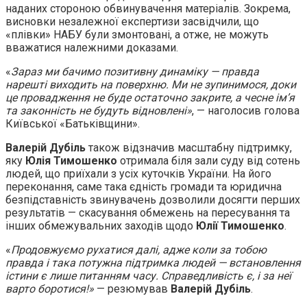
наданих стороною обвинувачення матеріалів. Зокрема,
висновки незалежної експертизи засвідчили, що
«плівки» НАБУ були змонтовані, а отже, не можуть
вважатися належними доказами.
«
Зараз ми бачимо позитивну динаміку — правда
нарешті виходить на поверхню. Ми не зупинимося, доки
це провадження не буде остаточно закрите, а чесне ім’я
та законність не будуть відновлені»
, — наголосив голова
Київської «Батьківщини».
Валерій Дубіль
також відзначив масштабну підтримку,
яку
Юлія Тимошенко
отримала біля зали суду від сотень
людей, що приїхали з усіх куточків України. На його
переконання, саме така єдність громади та юридична
безпідставність звинувачень дозволили досягти перших
результатів — скасування обмежень на пересування та
інших обмежувальних заходів щодо
Юлії Тимошенко
.
«
Продовжуємо рухатися далі, адже коли за тобою
правда і така потужна підтримка людей — встановлення
істини є лише питанням часу. Справедливість є, і за неї
варто боротися!»
— резюмував
Валерій Дубіль
.