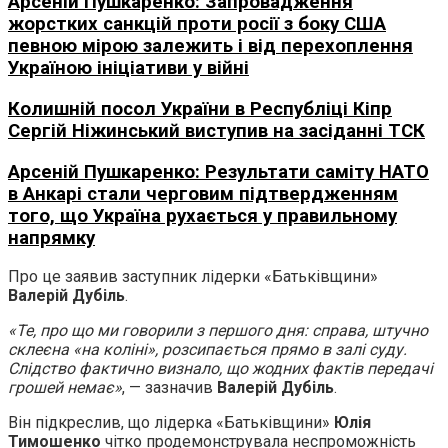
Арсеній Пушкаренко: Запровадження
жорстких санкцій проти росії з боку США
певною мірою залежить і від перехоплення
Україною ініціативи у війні
Колишній посол України в Республіці Кіпр
Сергій Ніжинський виступив на засіданні ТСК
Арсеній Пушкаренко: Результати саміту НАТО
в Анкарі стали черговим підтвердженням
того, що Україна рухається у правильному
напрямку
Про це заявив заступник лідерки «Батьківщини»
Валерій Дубіль
.
«Те, про що ми говорили з першого дня: справа, штучно
склеєна «на коліні», розсипається прямо в залі суду.
Слідство фактично визнало, що жодних фактів передачі
грошей немає»
, — зазначив
Валерій Дубіль
.
Він підкреслив, що лідерка «Батьківщини»
Юлія
Тимошенко
чітко продемонструвала неспроможність