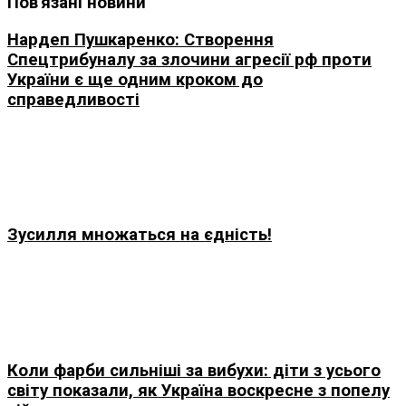
Пов'язані новини
Нардеп Пушкаренко: Створення
Спецтрибуналу за злочини агресії рф проти
України є ще одним кроком до
справедливості
Зусилля множаться на єдність!
Коли фарби сильніші за вибухи: діти з усього
світу показали, як Україна воскресне з попелу