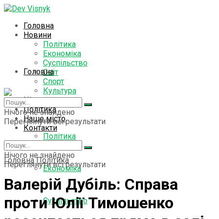
Головна
Новини
Політика
Економіка
Суспільство
Головна
Світ
Спорт
Культура
Цікаво знати
Новини
Політика
Нічого не знайдено
Наше місто
Переглянути всі результати
Контакти
Політика
Нічого не знайдено
Головна
Політика
Переглянути всі результати
Економіка
Валерій Дубіль: Справа
проти Юлії Тимошенко
Суспільство