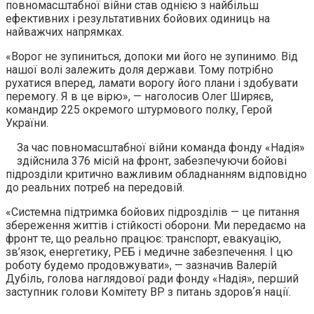
повномасштабної війни став однією з найбільш
ефективних і результативних бойових одиниць на
найважчих напрямках.
«Ворог не зупиниться, допоки ми його не зупинимо. Від
нашої волі залежить доля держави. Тому потрібно
рухатися вперед, ламати ворогу його плани і здобувати
перемогу. Я в це вірю», — наголосив Олег Ширяєв,
командир 225 окремого штурмового полку, Герой
України.
За час повномасштабної війни команда фонду «Надія»
здійснила 376 місій на фронт, забезпечуючи бойові
підрозділи критично важливим обладнанням відповідно
до реальних потреб на передовій.
«Системна підтримка бойових підрозділів — це питання
збереження життів і стійкості оборони. Ми передаємо на
фронт те, що реально працює: транспорт, евакуацію,
зв’язок, енергетику, РЕБ і медичне забезпечення. І цю
роботу будемо продовжувати», — зазначив Валерій
Дубіль, голова наглядової ради фонду «Надія», перший
заступник голови Комітету ВР з питань здоровʼя нації.