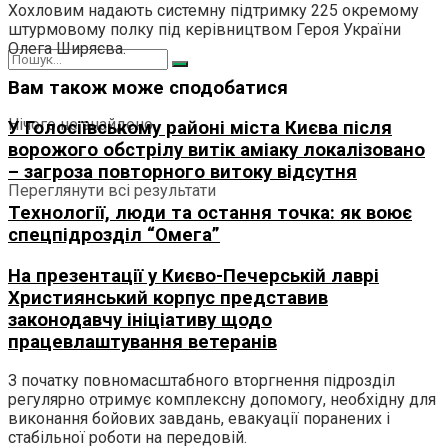
Хохловим надають системну підтримку 225 окремому
штурмовому полку під керівництвом Героя України
Олега Ширяєва.
Вам також може сподобатися
Нічого не знайдено
У Голосіївському районі міста Києва після
ворожого обстрілу витік аміаку локалізовано
– загроза повторного витоку відсутня
Переглянути всі результати
Технології, люди та остання точка: як воює
спецпідрозділ “Омега”
На презентації у Києво-Печерській лаврі
Християнський корпус представив
законодавчу ініціативу щодо
працевлаштування ветеранів
З початку повномасштабного вторгнення підрозділ
регулярно отримує комплексну допомогу, необхідну для
виконання бойових завдань, евакуації поранених і
стабільної роботи на передовій.