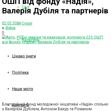
ОШП від фонду «Надія»,
Світ
Валерія Дубіля та партнерів
02.02.2026
Спорт
в
Війна
0
Культура
Цікаво знати
Політика
Наше місто
Благодійний фонд молодіжної ініціативи «Надія» спільно
Контакти
з Валерієм Дубілем, Антоном Бахур та Романом