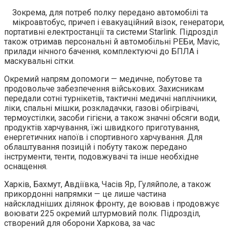
Зокрема, для потреб полку передано автомобілі та
мікроавтобус, причеп і евакуаційний візок, генератори,
портативні електростанції та системи Starlink. Підрозділ
також отримав персональні й автомобільні РЕБи, Mavic,
прилади нічного бачення, комплектуючі до БПЛА і
маскувальні сітки.
Окремий напрям допомоги — медичне, побутове та
продовольче забезпечення військових. Захисникам
передали сотні турнікетів, тактичні медичні наплічники,
ліки, спальні мішки, розкладачки, газові обігрівачі,
термоустілки, засоби гігієни, а також значні обсяги води,
продуктів харчування, їжі швидкого приготування,
енергетичних напоїв і спортивного харчування. Для
облаштування позицій і побуту також передано
інструменти, тенти, подовжувачі та інше необхідне
оснащення.
Харків, Бахмут, Авдіївка, Часів Яр, Гуляйполе, а також
прикордонні напрямки — це лише частина
найскладніших ділянок фронту, де воював і продовжує
воювати 225 окремий штурмовий полк. Підрозділ,
створений для оборони Харкова, за час