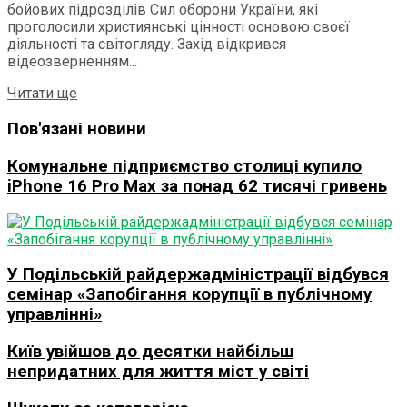
бойових підрозділів Сил оборони України, які
проголосили християнські цінності основою своєї
діяльності та світогляду. Захід відкрився
відеозверненням...
Details
Читати ще
Пов'язані новини
Комунальне підприємство столиці купило
iPhone 16 Pro Max за понад 62 тисячі гривень
У Подільській райдержадміністрації відбувся
семінар «Запобігання корупції в публічному
управлінні»
Київ увійшов до десятки найбільш
непридатних для життя міст у світі