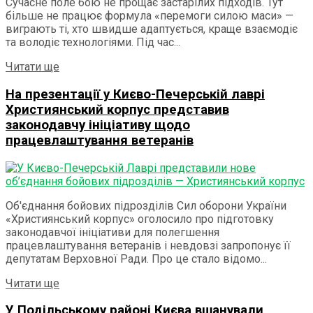
Сучасне поле бою не прощає застарілих підходів. Тут
більше не працює формула «перемоги силою маси» —
виграють ті, хто швидше адаптується, краще взаємодіє
та володіє технологіями. Під час...
Details
Читати ще
На презентації у Києво-Печерській лаврі
Християнський корпус представив
законодавчу ініціативу щодо
працевлаштування ветеранів
Об'єднання бойових підрозділів Сил оборони України
«Християнський корпус» оголосило про підготовку
законодавчої ініціативи для полегшення
працевлаштування ветеранів і невдовзі запропонує її
депутатам Верховної Ради. Про це стало відомо...
Details
Читати ще
У Подільському районі Києва вшанували