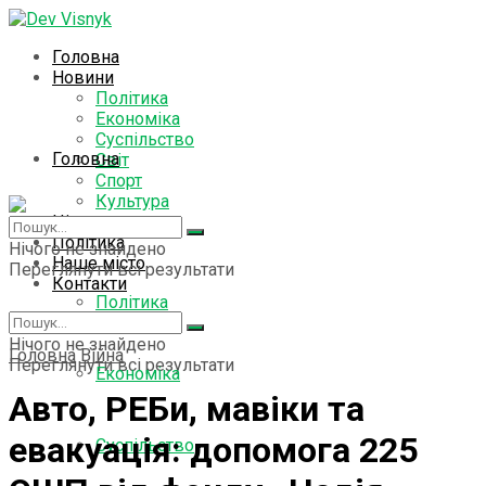
Головна
Новини
Політика
Економіка
Суспільство
Головна
Світ
Спорт
Культура
Цікаво знати
Новини
Політика
Нічого не знайдено
Наше місто
Переглянути всі результати
Контакти
Політика
Нічого не знайдено
Головна
Війна
Переглянути всі результати
Економіка
Авто, РЕБи, мавіки та
евакуація: допомога 225
Суспільство