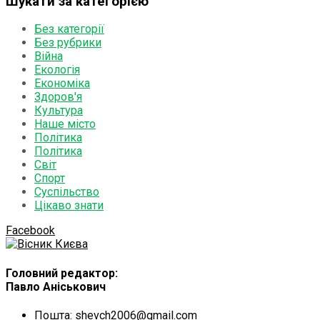
Шукати за категорією
Без категорії
Без рубрики
Війна
Екологія
Економіка
Здоров'я
Культура
Наше місто
Політика
Політика
Світ
Спорт
Суспільство
Цікаво знати
Facebook
Головний редактор:
Павло Аніськович
Пошта: shevch2006@gmail.com